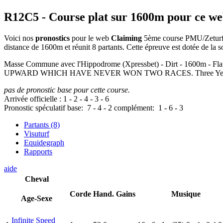
R12C5
- Course plat sur 1600m pour ce w
Voici nos
pronostics
pour le web
Claiming
5ème course PMU/Zeturf d
distance de 1600m et réunit 8 partants. Cette épreuve est dotée de l
Masse Commune avec l'Hippodrome (Xpressbet) - Dirt - 1
UPWARD WHICH HAVE NEVER WON TWO RACES. Three Year Olds, 120
pas de pronostic base pour cette course.
Arrivée officielle :
1
-
2
-
4
-
3
-
6
Pronostic spéculatif
base:
7
-
4
-
2
complément:
1
-
6
-
3
Partants (8)
Visuturf
Equidegraph
Rapports
aide
Cheval
Corde
Hand.
Gains
Musique
Age-Sexe
Infinite Speed