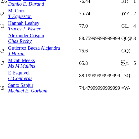
,2,6
76.44
3T:
1
Danilo E. Durand
M. Cruz
6,2
75.74
)Y?
2
T Eggleston
Hannah Leahey
7,1
77.0
GL.
4
Tracey J. Wisner
Alexander Crispin
88.75999999999999
Q0@
3
Chaz Rechy
Gutierrez Baeza Alejandra
6,3
75.6
GQ)
J Haran
Micah Meeks
3,7
65.8
t.
5
Ms M Mullins
E Esquivel
88.19999999999999
=3Q
C Contreras
Santo Sanjur
7,9
74.47999999999999
=W-
Michael E. Gorham