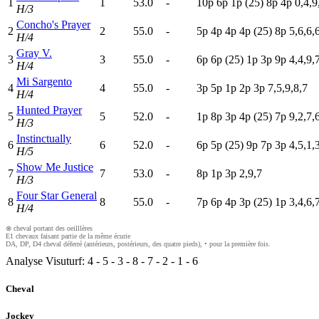
1
1
53.0
-
10p
6
p
1
p
(25)
8
p
4
p
0,4,9
H/3
Concho's Prayer
2
2
55.0
-
5
p
4
p
4
p
4
p
(25)
8
p
5,6,6,
H/4
Gray V.
3
3
55.0
-
6
p
6
p
(25)
1
p
3
p
9
p
4,4,9,
H/4
Mi Sargento
4
4
55.0
-
3
p
5
p
1
p
2
p
3
p
7,5,9,8,7
H/4
Hunted Prayer
5
5
52.0
-
1
p
8
p
3
p
4
p
(25)
7
p
9,2,7,
H/3
Instinctually
6
6
52.0
-
6
p
5
p
(25)
9
p
7
p
3
p
4,5,1,
H/5
Show Me Justice
7
7
53.0
-
8
p
1
p
3
p
2,9,7
H/3
Four Star General
8
8
55.0
-
7
p
6
p
4
p
3
p
(25)
1
p
3,4,6,
H/4
⊗ cheval portant des oeilllères
E1 chevaux faisant partie de la même écurie
DA, DP, D4 cheval déferré (antérieurs, postérieurs, des quatre pieds), • pour la première fois.
Analyse Visuturf:
4
-
5
-
3
-
8
-
7
-
2
-
1
-
6
Cheval
Jockey