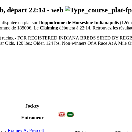
eb, départ
22:14
-
web
isputée en plat sur l'
hippodrome de Horseshoe Indianapolis
(12èm
a somme de 18500€. Le
Claiming
débutera à 22:14. Retrouvez les résultat
600m - Flat racing - FOR REGISTERED INDIANA BREDS SIRED
 lbs.; Older, 124 lbs. Non-winners Of A Race At A Mile Or Ove
Jockey
Entraineur
Rodney A. Prescott