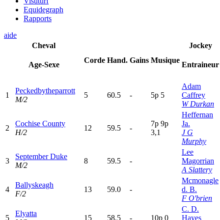
Visuturf
Equidegraph
Rapports
aide
Cheval
Jockey
Corde
Hand.
Gains
Musique
Age-Sexe
Entraineur
Adam
Peckedbytheparrott
1
5
60.5
-
5
p
5
Caffrey
M/2
W Durkan
Heffernan
Cochise County
7
p
9
p
Ja.
2
12
59.5
-
H/2
3,1
J G
Murphy
Lee
September Duke
3
8
59.5
-
Magorrian
M/2
A Slattery
Mcmonagle
Ballyskeagh
4
13
59.0
-
d. B.
F/2
F O'brien
C. D.
Elyatta
5
15
58.5
-
10p
0
Hayes