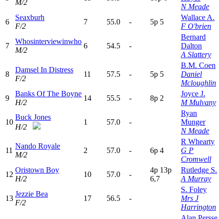
M/2
N Meade
Seaxburh
Wallace A.
6
7
55.0
-
5
p
5
F/2
F O'brien
Bernard
Whosinterviewinwho
7
6
54.5
-
Dalton
M/2
A Slattery
B.M. Coen
Damsel In Distress
8
11
57.5
-
5
p
5
Daniel
F/2
Mcloughlin
Banks Of The Boyne
Joyce J.
9
14
55.5
-
8
p
2
H/2
M Mulvany
Ryan
Buck Jones
10
1
57.0
-
Munger
H/2
N Meade
R Whearty
Nando Royale
11
2
57.0
-
6
p
4
G P
M/2
Cromwell
Oristown Boy
4
p
13p
Rutledge S.
12
10
57.0
-
H/2
6,7
A Murray
S. Foley
Jezzie Bea
13
17
56.5
-
Mrs J
F/2
Harrington
Alan Persse