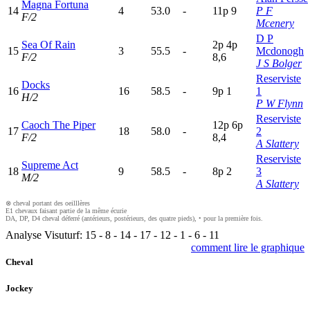
Magna Fortuna
14
4
53.0
-
11p
9
P F
F/2
Mcenery
D P
Sea Of Rain
2
p
4
p
15
3
55.5
-
Mcdonogh
F/2
8,6
J S Bolger
Reserviste
Docks
16
16
58.5
-
9
p
1
1
H/2
P W Flynn
Reserviste
Caoch The Piper
12p
6
p
17
18
58.0
-
2
F/2
8,4
A Slattery
Reserviste
Supreme Act
18
9
58.5
-
8
p
2
3
M/2
A Slattery
⊗ cheval portant des oeilllères
E1 chevaux faisant partie de la même écurie
DA, DP, D4 cheval déferré (antérieurs, postérieurs, des quatre pieds), • pour la première fois.
Analyse Visuturf:
15
-
8
-
14
-
17
-
12
-
1
-
6
-
11
comment lire le graphique
Cheval
Jockey