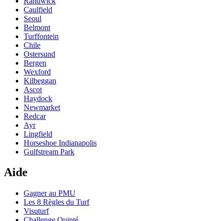
Randwick
Caulfield
Seoul
Belmont
Turffontein
Chile
Ostersund
Bergen
Wexford
Kilbeggan
Ascot
Haydock
Newmarket
Redcar
Ayr
Lingfield
Horseshoe Indianapolis
Gulfstream Park
Aide
Gagner au PMU
Les 8 Règles du Turf
Visuturf
Challenge Quinté