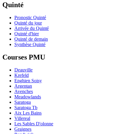
Quinté
Pronostic Quinté
Quinté du jour
Arrivée du Quinté
Quinté d'hier
Quinté de demain
Synthèse Quinté
Courses PMU
Deauville
Krefeld
Enghien Soisy
Argentan
Avenches
Meadowlands
Saratoga
Saratoga Tb
Aix Les Bains
Villereal
Les Sables D'olonne
Graignes