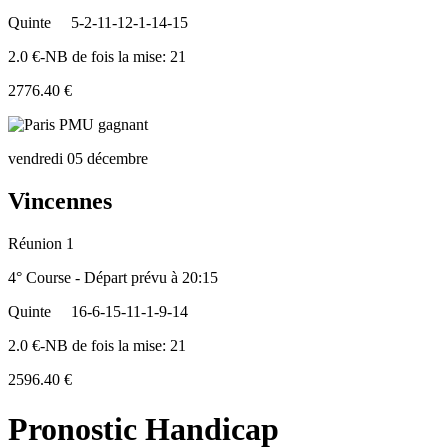
Quinte
5-2-11-12-1-14-15
2.0 €-NB de fois la mise: 21
2776.40 €
vendredi 05 décembre
Vincennes
Réunion 1
4° Course - Départ prévu à 20:15
Quinte
16-6-15-11-1-9-14
2.0 €-NB de fois la mise: 21
2596.40 €
Pronostic Handicap