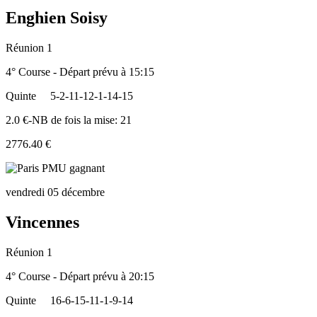
Enghien Soisy
Réunion 1
4° Course - Départ prévu à 15:15
Quinte
5-2-11-12-1-14-15
2.0 €-NB de fois la mise: 21
2776.40 €
vendredi 05 décembre
Vincennes
Réunion 1
4° Course - Départ prévu à 20:15
Quinte
16-6-15-11-1-9-14