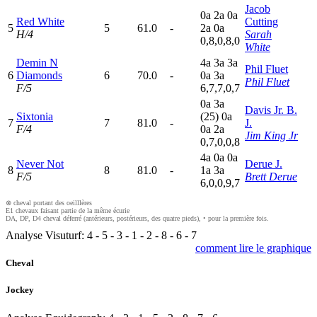
Jacob
0
a
2
a
0
a
Red White
Cutting
5
5
61.0
-
2
a
0
a
H/4
Sarah
0,8,0,8,0
White
Demin N
4
a
3
a
3
a
Phil Fluet
6
Diamonds
6
70.0
-
0
a
3
a
Phil Fluet
F/5
6,7,7,0,7
0
a
3
a
Davis Jr. B.
Sixtonia
(25)
0
a
7
7
81.0
-
J.
F/4
0
a
2
a
Jim King Jr
0,7,0,0,8
4
a
0
a
0
a
Never Not
Derue J.
8
8
81.0
-
1
a
3
a
F/5
Brett Derue
6,0,0,9,7
⊗ cheval portant des oeilllères
E1 chevaux faisant partie de la même écurie
DA, DP, D4 cheval déferré (antérieurs, postérieurs, des quatre pieds), • pour la première fois.
Analyse Visuturf:
4
-
5
-
3
-
1
-
2
-
8
-
6
-
7
comment lire le graphique
Cheval
Jockey