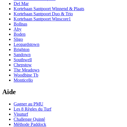
Del Mar
Kortebaan Santpoort Winnend & Plaats
Kortebaan Santpoort Duo & Trio
Kortebaan Santpoort Winscore1
Bollnas
Aby
Boden
Sligo
Leopardstown
Brighton
Sandown
Southwell
Chepstow
The Meadows
Woodbine Tb
Monticello
Aide
Gagner au PMU
Les 8 Règles du Turf
Visuturf
Challenge Quinté
Méthode Paddock