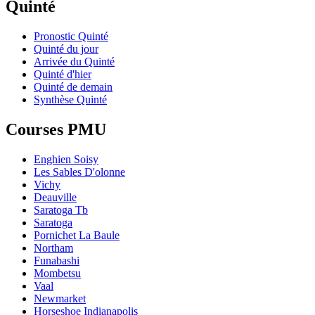
Quinté
Pronostic Quinté
Quinté du jour
Arrivée du Quinté
Quinté d'hier
Quinté de demain
Synthèse Quinté
Courses PMU
Enghien Soisy
Les Sables D'olonne
Vichy
Deauville
Saratoga Tb
Saratoga
Pornichet La Baule
Northam
Funabashi
Mombetsu
Vaal
Newmarket
Horseshoe Indianapolis