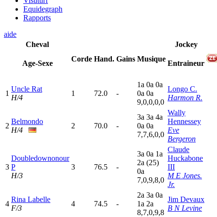
Visuturf
Equidegraph
Rapports
aide
Cheval
Jockey
Corde
Hand.
Gains
Musique
Age-Sexe
Entraineur
1
a
0
a
0
a
Uncle Rat
Longo C.
1
1
72.0
-
0
a
0
a
H/4
Harmon R.
9,0,0,0,0
Wally
3
a
3
a
4
a
Belmondo
Hennessey
2
2
70.0
-
0
a
0
a
H/4
Eve
7,7,6,0,0
Bergeron
Claude
3
a
0
a
1
a
Doubledownonour
Huckabone
2
a
(25)
3
P
3
76.5
-
III
0
a
H/3
M E Jones.
7,0,9,8,0
Jr.
2
a
3
a
0
a
Rina Labelle
Jim Devaux
4
4
74.5
-
1
a
2
a
F/3
B N Levine
8,7,0,9,8