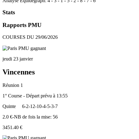
Analyse Equidegraph:
4
-
3
-
1
-
5
-
2
-
8
-
7
-
6
Stats
Rapports PMU
COURSES DU 29/06/2026
jeudi 23 janvier
Vincennes
Réunion 1
1° Course - Départ prévu à 13:55
Quinte
6-2-12-10-4-5-3-7
2.0 €-NB de fois la mise: 56
3451.40 €