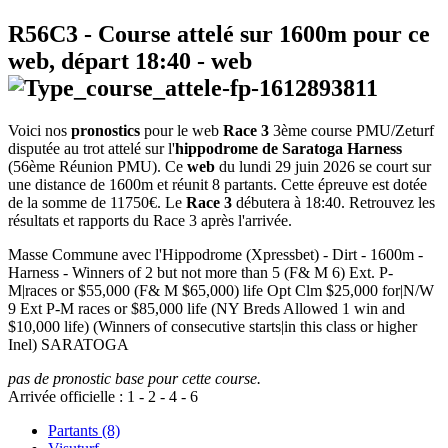
R56C3
- Course attelé sur 1600m pour ce
web, départ
18:40
-
web
Voici nos
pronostics
pour le web
Race 3
3ème course PMU/Zeturf
disputée au trot attelé sur l'
hippodrome de Saratoga Harness
(56ème Réunion PMU). Ce
web
du lundi 29 juin 2026 se court sur
une distance de 1600m et réunit 8 partants. Cette épreuve est dotée
de la somme de 11750€. Le
Race 3
débutera à 18:40. Retrouvez les
résultats et rapports du Race 3 après l'arrivée.
Masse Commune avec l'Hippodrome (Xpressbet) - Dirt - 1600m -
Harness - Winners of 2 but not more than 5 (F& M 6) Ext. P-
M|races or $55,000 (F& M $65,000) life Opt Clm $25,000 for|N/W
9 Ext P-M races or $85,000 life (NY Breds Allowed 1 win and
$10,000 life) (Winners of consecutive starts|in this class or higher
Inel) SARATOGA
pas de pronostic base pour cette course.
Arrivée officielle :
1
-
2
-
4
-
6
Partants (8)