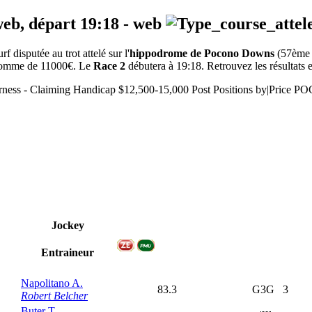
web, départ
19:18
-
web
disputée au trot attelé sur l'
hippodrome de Pocono Downs
(57ème
a somme de 11000€. Le
Race 2
débutera à 19:18. Retrouvez les résultats e
Harness - Claiming Handicap $12,500-15,000 Post Positions by|Pr
Jockey
Entraineur
Napolitano A.
83.3
G3G
3
Robert Belcher
Buter T.