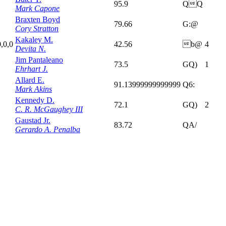
95.9
QQ
Mark Capone
Braxten Boyd
79.66
G:@
Cory Stratton
Kakaley M.
0,0,0
42.56
b@
4
Devita N.
Jim Pantaleano
73.5
GQ)
1
Ehrhart J.
Allard E.
91.13999999999999
Q6:
Mark Akins
Kennedy D.
72.1
GQ)
2
C. R. McGaughey III
Gaustad Jr.
83.72
QA/
Gerardo A. Penalba