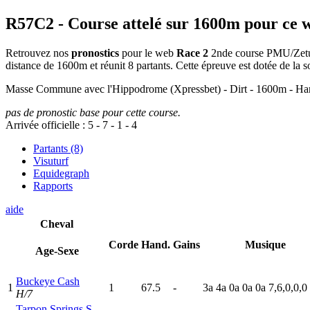
R57C2
- Course attelé sur 1600m pour ce 
Retrouvez nos
pronostics
pour le web
Race 2
2nde course PMU/Zeturf 
distance de 1600m et réunit 8 partants. Cette épreuve est dotée de l
Masse Commune avec l'Hippodrome (Xpressbet) - Dirt - 1600m - 
pas de pronostic base pour cette course.
Arrivée officielle :
5
-
7
-
1
-
4
Partants (8)
Visuturf
Equidegraph
Rapports
aide
Cheval
Corde
Hand.
Gains
Musique
Age-Sexe
Buckeye Cash
1
1
67.5
-
3
a
4
a
0
a
0
a
0
a
7,6,0,0,0
H/7
Tarpon Springs S