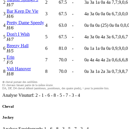
2
2
67.5
-
3
a
3
a
1
a
0
a
4
a
7,7,9,0,6
H/7
Bar Keep De Vie
3
3
67.5
-
4
a
3
a
0
a
0
a
0
a
6,7,0,0,0
H/6
Pretty Dame Speedy
4
4
63.0
-
0
a
0
a
0
a
(25)
0
a
0
a
0,0,
H/6
Don't I Wish
5
5
67.5
-
4
a
3
a
0
a
4
a
3
a
6,7,0,6,7
H/7
Breezy Hall
6
6
81.0
-
0
a
1
a
1
a
0
a
0
a
0,9,9,0,0
H/5
Erin
7
7
70.0
-
0
a
4
a
4
a
4
a
2
a
0,6,6,6,8
F/5
Vali Hanover
8
8
70.0
-
0
a
3
a
1
a
2
a
3
a
0,7,9,8,7
H/8
⊗ cheval portant des oeilllères
E1 chevaux faisant partie de la même écurie
DA, DP, D4 cheval déferré (antérieurs, postérieurs, des quatre pieds), • pour la première fois.
Analyse Visuturf:
2
-
1
-
6
-
8
-
5
-
7
-
3
-
4
Cheval
Jockey
Analyse Equidegraph:
1
-
6
-
8
-
3
-
5
-
7
-
2
-
4