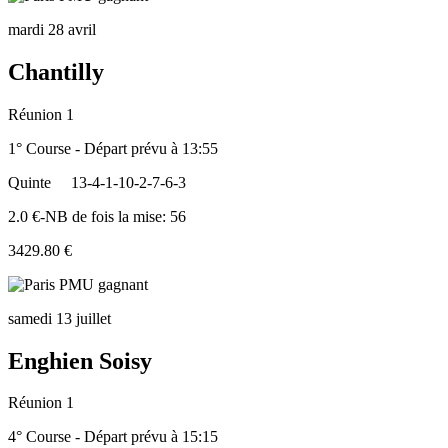
mardi 28 avril
Chantilly
Réunion 1
1° Course - Départ prévu à 13:55
Quinte
13-4-1-10-2-7-6-3
2.0 €-NB de fois la mise: 56
3429.80 €
samedi 13 juillet
Enghien Soisy
Réunion 1
4° Course - Départ prévu à 15:15