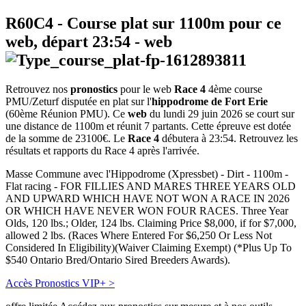
R60C4
- Course plat sur 1100m pour ce
web, départ
23:54
-
web
Retrouvez nos
pronostics
pour le web
Race 4
4ème course
PMU/Zeturf disputée en plat sur l'
hippodrome de Fort Erie
(60ème Réunion PMU). Ce
web
du lundi 29 juin 2026 se court sur
une distance de 1100m et réunit 7 partants. Cette épreuve est dotée
de la somme de 23100€. Le
Race 4
débutera à 23:54. Retrouvez les
résultats et rapports du Race 4 après l'arrivée.
Masse Commune avec l'Hippodrome (Xpressbet) - Dirt - 1100m -
Flat racing - FOR FILLIES AND MARES THREE YEARS OLD
AND UPWARD WHICH HAVE NOT WON A RACE IN 2026
OR WHICH HAVE NEVER WON FOUR RACES. Three Year
Olds, 120 lbs.; Older, 124 lbs. Claiming Price $8,000, if for $7,000,
allowed 2 lbs. (Races Where Entered For $6,250 Or Less Not
Considered In Eligibility)(Waiver Claiming Exempt) (*Plus Up To
$540 Ontario Bred/Ontario Sired Breeders Awards).
Accès Pronostics VIP+ >