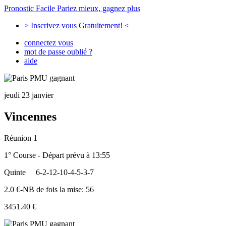
Pronostic Facile
Pariez mieux, gagnez plus
> Inscrivez vous Gratuitement! <
connectez vous
mot de passe oublié ?
aide
jeudi 23 janvier
Vincennes
Réunion 1
1° Course - Départ prévu à 13:55
Quinte
6-2-12-10-4-5-3-7
2.0 €-NB de fois la mise: 56
3451.40 €