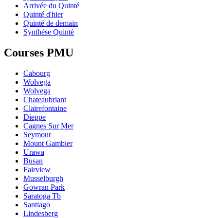
Arrivée du Quinté
Quinté d'hier
Quinté de demain
Synthèse Quinté
Courses PMU
Cabourg
Wolvega
Wolvega
Chateaubriant
Clairefontaine
Dieppe
Cagnes Sur Mer
Seymour
Mount Gambier
Urawa
Busan
Fairview
Musselburgh
Gowran Park
Saratoga Tb
Santiago
Lindesberg