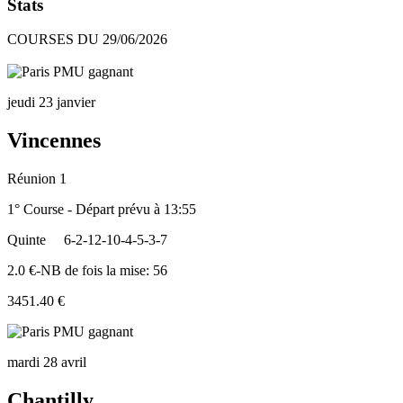
Stats
COURSES DU 29/06/2026
jeudi 23 janvier
Vincennes
Réunion 1
1° Course - Départ prévu à 13:55
Quinte
6-2-12-10-4-5-3-7
2.0 €-NB de fois la mise: 56
3451.40 €
mardi 28 avril
Chantilly