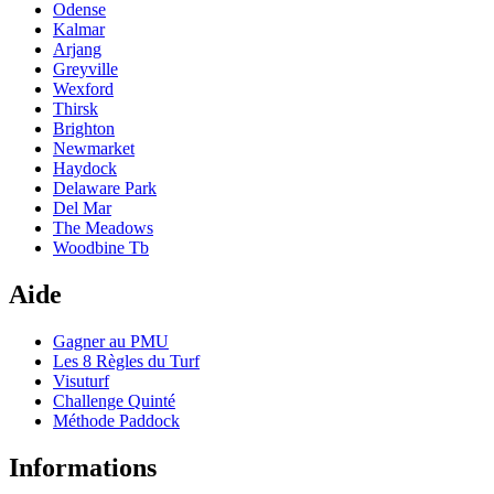
Odense
Kalmar
Arjang
Greyville
Wexford
Thirsk
Brighton
Newmarket
Haydock
Delaware Park
Del Mar
The Meadows
Woodbine Tb
Aide
Gagner au PMU
Les 8 Règles du Turf
Visuturf
Challenge Quinté
Méthode Paddock
Informations