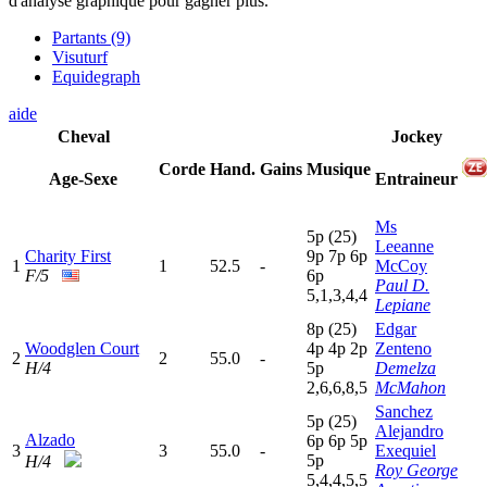
d'analyse graphique pour gagner plus.
Partants (9)
Visuturf
Equidegraph
aide
Cheval
Jockey
Corde
Hand.
Gains
Musique
Age-Sexe
Entraineur
Ms
5
p
(25)
Leeanne
Charity First
9
p
7
p
6
p
1
1
52.5
-
McCoy
F/5
6
p
Paul D.
5,1,3,4,4
Lepiane
8
p
(25)
Edgar
Woodglen Court
4
p
4
p
2
p
Zenteno
2
2
55.0
-
H/4
5
p
Demelza
2,6,6,8,5
McMahon
Sanchez
5
p
(25)
Alejandro
Alzado
6
p
6
p
5
p
3
3
55.0
-
Exequiel
5
p
H/4
Roy George
5,4,4,5,5