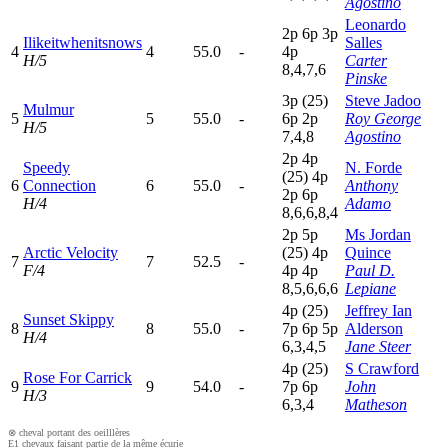
Agostino
Leonardo
2
p
6
p
3
p
Ilikeitwhenitsnows
Salles
4
4
55.0
-
4
p
H/5
Carter
8,4,7,6
Pinske
3
p
(25)
Steve Jadoo
Mulmur
5
5
55.0
-
6
p
2
p
Roy George
H/5
7,4,8
Agostino
2
p
4
p
Speedy
N. Forde
(25)
4
p
6
Connection
6
55.0
-
Anthony
2
p
6
p
H/4
Adamo
8,6,6,8,4
2
p
5
p
Ms Jordan
Arctic Velocity
(25)
4
p
Quince
7
7
52.5
-
F/4
4
p
4
p
Paul D.
8,5,6,6,6
Lepiane
4
p
(25)
Jeffrey Ian
Sunset Skippy
8
8
55.0
-
7
p
6
p
5
p
Alderson
H/4
6,3,4,5
Jane Steer
4
p
(25)
S Crawford
Rose For Carrick
9
9
54.0
-
7
p
6
p
John
H/3
6,3,4
Matheson
⊗ cheval portant des oeilllères
E1 chevaux faisant partie de la même écurie