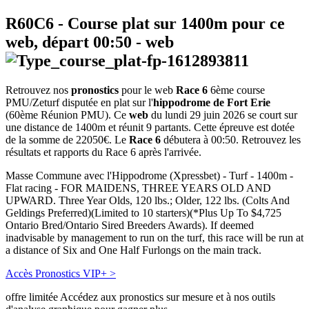
R60C6
- Course plat sur 1400m pour ce
web, départ
00:50
-
web
Retrouvez nos
pronostics
pour le web
Race 6
6ème course
PMU/Zeturf disputée en plat sur l'
hippodrome de Fort Erie
(60ème Réunion PMU). Ce
web
du lundi 29 juin 2026 se court sur
une distance de 1400m et réunit 9 partants. Cette épreuve est dotée
de la somme de 22050€. Le
Race 6
débutera à 00:50. Retrouvez les
résultats et rapports du Race 6 après l'arrivée.
Masse Commune avec l'Hippodrome (Xpressbet) - Turf - 1400m -
Flat racing - FOR MAIDENS, THREE YEARS OLD AND
UPWARD. Three Year Olds, 120 lbs.; Older, 122 lbs. (Colts And
Geldings Preferred)(Limited to 10 starters)(*Plus Up To $4,725
Ontario Bred/Ontario Sired Breeders Awards). If deemed
inadvisable by management to run on the turf, this race will be run at
a distance of Six and One Half Furlongs on the main track.
Accès Pronostics VIP+ >
offre limitée
Accédez aux pronostics sur mesure et à nos outils