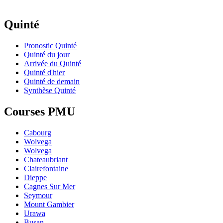
Quinté
Pronostic Quinté
Quinté du jour
Arrivée du Quinté
Quinté d'hier
Quinté de demain
Synthèse Quinté
Courses PMU
Cabourg
Wolvega
Wolvega
Chateaubriant
Clairefontaine
Dieppe
Cagnes Sur Mer
Seymour
Mount Gambier
Urawa
Busan