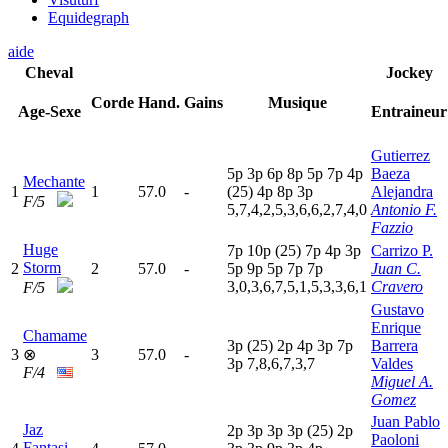
Equidegraph
aide
Cheval
Jockey
Corde
Hand.
Gains
Musique
Age-Sexe
Entraineur
Gutierrez
5
p
3
p
6
p
8
p
5
p
7
p
4
p
Baeza
Mechante
1
1
57.0
-
(25)
4
p
8
p
3
p
Alejandra
F/5
5,7,4,2,5,3,6,6,2,7,4,0
Antonio F.
Fazzio
Huge
7
p
10p
(25)
7
p
4
p
3
p
Carrizo P.
Storm
2
2
57.0
-
5
p
9
p
5
p
7
p
7
p
Juan C.
3,0,3,6,7,5,1,5,3,3,6,1
Cravero
F/5
Gustavo
Enrique
Chamame
3
p
(25)
2
p
4
p
3
p
7
p
Barrera
3
⊗
3
57.0
-
3
p
7,8,6,7,3,7
Valdes
F/4
Miguel A.
Gomez
Juan Pablo
Jaz
2
p
3
p
3
p
3
p
(25)
2
p
Paoloni
Fantasi