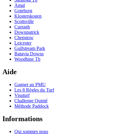
Amal
Goteborg
Klosterskogen
Scottsville
Curragh
Downpatrick
Chepstow
Leicester
Gulfstream Park
Batavia Downs
Woodbine Tb
Aide
Gagner au PMU
Les 8 Règles du Turf
Visuturf
Challenge Quinté
Méthode Paddock
Informations
Qui sommes nous