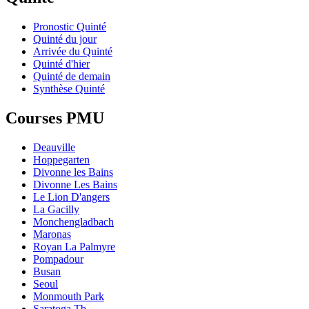
Pronostic Quinté
Quinté du jour
Arrivée du Quinté
Quinté d'hier
Quinté de demain
Synthèse Quinté
Courses PMU
Deauville
Hoppegarten
Divonne les Bains
Divonne Les Bains
Le Lion D'angers
La Gacilly
Monchengladbach
Maronas
Royan La Palmyre
Pompadour
Busan
Seoul
Monmouth Park
Saratoga Tb