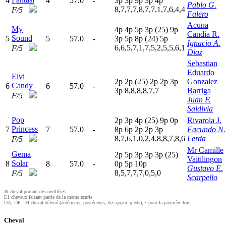
4
4
57.0
-
3
p
3
p
9
p
3
p
4
p
Pablo G.
8,7,7,7,8,7,7,1,7,6,4,4
F/5
Falero
Acuna
My
4
p
4
p
5
p
3
p
(25)
9
p
Candia R.
Sound
5
5
57.0
-
3
p
5
p
8
p
(24)
5
p
Ignacio A.
6,6,5,7,1,7,5,2,5,5,6,1
F/5
Diaz
Sebastian
Eduardo
Elvi
2
p
2
p
(25)
2
p
2
p
3
p
Gonzalez
Candy
6
6
57.0
-
3
p
8,8,8,8,7,7
Barriga
F/5
Juan F.
Saldivia
Pop
2
p
3
p
4
p
(25)
9
p
0
p
Rivarola J.
Princess
7
7
57.0
-
8
p
6
p
2
p
2
p
3
p
Facundo N.
8,7,6,1,0,2,4,8,8,7,8,6
Lerda
F/5
Mr Camille
Gema
2
p
5
p
3
p
3
p
3
p
(25)
Vaitilingon
Solar
8
8
57.0
-
0
p
5
p
10p
Gustavo E.
8,5,7,7,7,0,5,0
F/5
Scarpello
⊗ cheval portant des oeilllères
E1 chevaux faisant partie de la même écurie
DA, DP, D4 cheval déferré (antérieurs, postérieurs, des quatre pieds), • pour la première fois.
Cheval