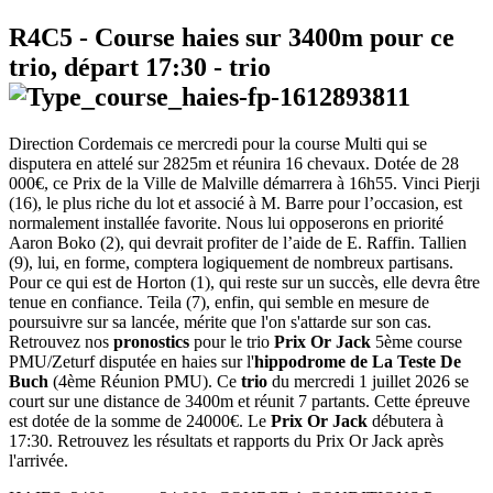
R4C5
- Course haies sur 3400m pour ce
trio, départ
17:30
-
trio
Direction Cordemais ce mercredi pour la course Multi qui se
disputera en attelé sur 2825m et réunira 16 chevaux. Dotée de 28
000€, ce Prix de la Ville de Malville démarrera à 16h55. Vinci Pierji
(16), le plus riche du lot et associé à M. Barre pour l’occasion, est
normalement installée favorite. Nous lui opposerons en priorité
Aaron Boko (2), qui devrait profiter de l’aide de E. Raffin. Tallien
(9), lui, en forme, comptera logiquement de nombreux partisans.
Pour ce qui est de Horton (1), qui reste sur un succès, elle devra être
tenue en confiance. Teila (7), enfin, qui semble en mesure de
poursuivre sur sa lancée, mérite que l'on s'attarde sur son cas.
Retrouvez nos
pronostics
pour le trio
Prix Or Jack
5ème course
PMU/Zeturf disputée en haies sur l'
hippodrome de La Teste De
Buch
(4ème Réunion PMU). Ce
trio
du mercredi 1 juillet 2026 se
court sur une distance de 3400m et réunit 7 partants. Cette épreuve
est dotée de la somme de 24000€. Le
Prix Or Jack
débutera à
17:30. Retrouvez les résultats et rapports du Prix Or Jack après
l'arrivée.