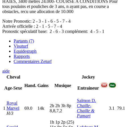
HAIES, 3400 metres 24.000- COURSE A CONDITIONS Pour
tous poulains et pouliches de 3 ans, n ayant pas, en course a
obstacles, recu une allocation de 10.000
Notre Pronostic:
2
-
3
-
1
-
6
-
5
-
7
-
4
Arrivée officielle :
2
-
1
-
5
-
7
-
4
Pronostic spéculatif
base:
2
-
6
-
3
complément:
4
-
5
-
1
Partants (7)
Visuturf
Equidegraph
Rapports
Commentaires Zeturf
aide
Cheval
Jockey
Hand.
Gains
Musique
Age-Sexe
Entraineur
Salmon D.
Royal
2
h
2
h
3
h
8
p
Chaille-
1
Marvel
69.0
14k
3.1
79.1
8,8,7,2
Chaille &
H/3
Pamart
1
h
1
p
2
p
(25)