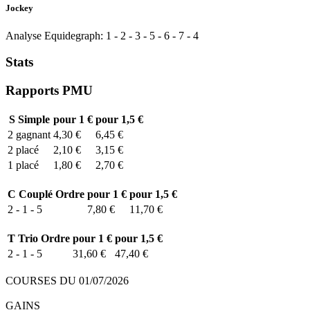
Jockey
Analyse Equidegraph:
1
-
2
-
3
-
5
-
6
-
7
-
4
Stats
Rapports PMU
S
Simple
pour 1 €
pour 1,5 €
2
gagnant
4,30 €
6,45 €
2
placé
2,10 €
3,15 €
1
placé
1,80 €
2,70 €
C
Couplé Ordre
pour 1 €
pour 1,5 €
2 - 1 - 5
7,80 €
11,70 €
T
Trio Ordre
pour 1 €
pour 1,5 €
2 - 1 - 5
31,60 €
47,40 €
COURSES DU 01/07/2026
GAINS