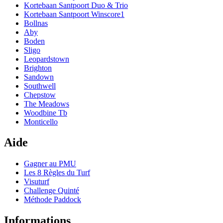
Kortebaan Santpoort Duo & Trio
Kortebaan Santpoort Winscore1
Bollnas
Aby
Boden
Sligo
Leopardstown
Brighton
Sandown
Southwell
Chepstow
The Meadows
Woodbine Tb
Monticello
Aide
Gagner au PMU
Les 8 Règles du Turf
Visuturf
Challenge Quinté
Méthode Paddock
Informations