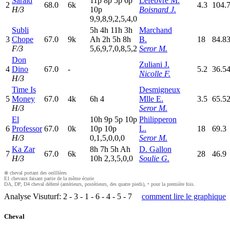
Sarald
11p
8
p
5
p
6
p
Lefebvre M.
2
68.0
6k
4.3
104.
H/3
10p
Boisnard J.
9,9,8,9,2,5,4,0
Subli
5
h
4
h
11h
3
h
Marchand
3
Chope
67.0
9k
A
h
2
h
5
h
8
h
B.
18
84.8
F/3
5,6,9,7,0,8,5,2
Seror M.
Don
Zuliani J.
4
Dino
67.0
-
5.2
36.5
Nicolle F.
H/3
Time Is
Desmigneux
5
Money
67.0
4k
6
h
4
Mlle E.
3.5
65.5
H/3
Seror M.
El
10h
9
p
5
p
10p
Philipperon
6
Professor
67.0
0k
10p
10p
L.
18
69.3
H/3
0,1,5,0,0,0
Seror M.
Ka Zar
8
h
7
h
5
h
A
h
D. Gallon
7
67.0
6k
28
46.9
H/3
10h
2,3,5,0,0
Soulie G.
⊗ cheval portant des oeilllères
E1 chevaux faisant partie de la même écurie
DA, DP, D4 cheval déferré (antérieurs, postérieurs, des quatre pieds), • pour la première fois.
Analyse Visuturf:
2
-
3
-
1
-
6
-
4
-
5
-
7
comment lire le graphique
Cheval