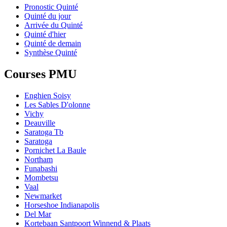
Pronostic Quinté
Quinté du jour
Arrivée du Quinté
Quinté d'hier
Quinté de demain
Synthèse Quinté
Courses PMU
Enghien Soisy
Les Sables D'olonne
Vichy
Deauville
Saratoga Tb
Saratoga
Pornichet La Baule
Northam
Funabashi
Mombetsu
Vaal
Newmarket
Horseshoe Indianapolis
Del Mar
Kortebaan Santpoort Winnend & Plaats