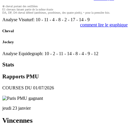
⊗ cheval portant des oeilllères
E1 chevaux faisant partie de la même écurie
DA, DP, D4 cheval déferré (antérieurs, postérieurs, des quatre pieds), • pour la première fois.
Analyse Visuturf:
10
-
11
-
4
-
8
-
2
-
17
-
14
-
9
comment lire le graphique
Cheval
Jockey
Analyse Equidegraph:
10
-
2
-
11
-
14
-
8
-
4
-
9
-
12
Stats
Rapports PMU
COURSES DU 01/07/2026
jeudi 23 janvier
Vincennes