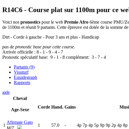
R14C6
- Course plat sur 1100m pour ce we
Voici nos
pronostics
pour le web
Premio Afro
6ème course PMU/Zetur
de 1100m et réunit 9 partants. Cette épreuve est dotée de la somme d
Dirt - Corde à gauche - Pour 3 ans et plus - Handicap
pas de pronostic base pour cette course.
Arrivée officielle :
8
-
1
-
9
-
4
-
7
Pronostic spéculatif
base:
9
-
1
-
8
complément:
3
-
7
-
4
Partants (9)
Visuturf
Equidegraph
Rapports
aide
Cheval
Corde
Hand.
Gains
Mus
Age-Sexe
Afirmate Gato
1
1
57.0
-
4
p
7
p
4
p
5
p
9
p
9
p
2
p
4
p
8
p
M/7