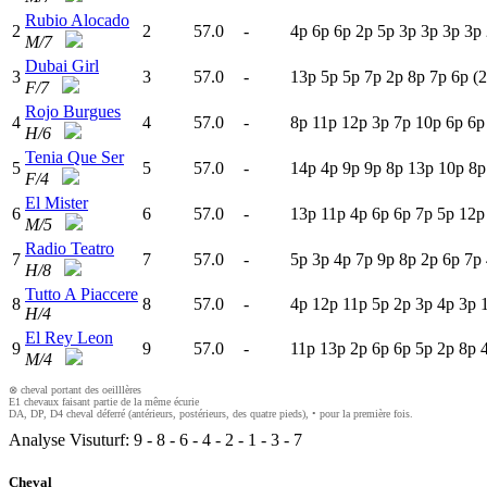
Rubio Alocado
2
2
57.0
-
4
p
6
p
6
p
2
p
5
p
3
p
3
p
3
p
3
p
M/7
Dubai Girl
3
3
57.0
-
13p
5
p
5
p
7
p
2
p
8
p
7
p
6
p
(2
F/7
Rojo Burgues
4
4
57.0
-
8
p
11p
12p
3
p
7
p
10p
6
p
6
H/6
Tenia Que Ser
5
5
57.0
-
14p
4
p
9
p
9
p
8
p
13p
10p
8
F/4
El Mister
6
6
57.0
-
13p
11p
4
p
6
p
6
p
7
p
5
p
12p
M/5
Radio Teatro
7
7
57.0
-
5
p
3
p
4
p
7
p
9
p
8
p
2
p
6
p
7
p
H/8
Tutto A Piaccere
8
8
57.0
-
4
p
12p
11p
5
p
2
p
3
p
4
p
3
p
H/4
El Rey Leon
9
9
57.0
-
11p
13p
2
p
6
p
6
p
5
p
2
p
8
p
M/4
⊗ cheval portant des oeilllères
E1 chevaux faisant partie de la même écurie
DA, DP, D4 cheval déferré (antérieurs, postérieurs, des quatre pieds), • pour la première fois.
Analyse Visuturf:
9
-
8
-
6
-
4
-
2
-
1
-
3
-
7
Cheval