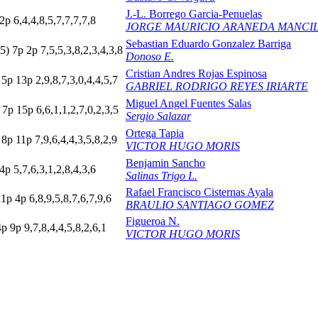
J.-L. Borrego Garcia-Penuelas
2
p
6,4,4,8,5,7,7,7,7,8
JORGE MAURICIO ARANEDA MANCI
Sebastian Eduardo Gonzalez Barriga
5)
7
p
2
p
7,5,5,3,8,2,3,4,3,8
Donoso E.
Cristian Andres Rojas Espinosa
p
5
p
13p
2,9,8,7,3,0,4,4,5,7
GABRIEL RODRIGO REYES IRIARTE
Miguel Angel Fuentes Salas
p
7
p
15p
6,6,1,1,2,7,0,2,3,5
Sergio Salazar
Ortega Tapia
8
p
11p
7,9,6,4,4,3,5,8,2,9
VICTOR HUGO MORIS
Benjamin Sancho
4
p
5,7,6,3,1,2,8,4,3,6
Salinas Trigo L.
Rafael Francisco Cisternas Ayala
11p
4
p
6,8,9,5,8,7,6,7,9,6
BRAULIO SANTIAGO GOMEZ
Figueroa N.
4
p
9
p
9,7,8,4,4,5,8,2,6,1
VICTOR HUGO MORIS