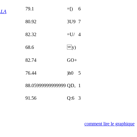
79.1
=[)
6
LLA
80.92
3U9
7
82.32
=U/
4
68.6
y)
82.74
GO+
76.44
)h0
5
88.05999999999999
QD,
1
91.56
Q:6
3
comment lire le graphique