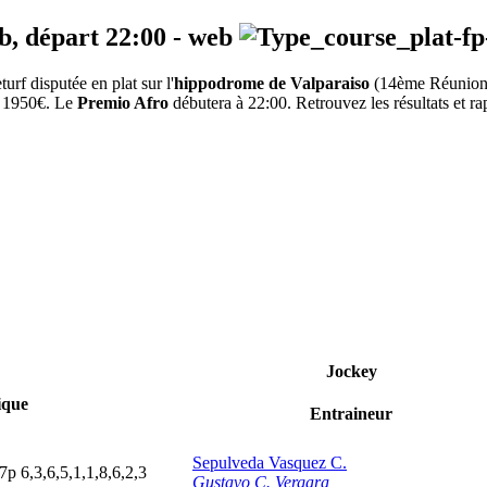
b, départ
22:00
-
web
f disputée en plat sur l'
hippodrome de Valparaiso
(14ème Réunio
e 1950€. Le
Premio Afro
débutera à 22:00. Retrouvez les résultats et ra
Jockey
ique
Entraineur
Sepulveda Vasquez C.
7
p
6,3,6,5,1,1,8,6,2,3
Gustavo C. Vergara