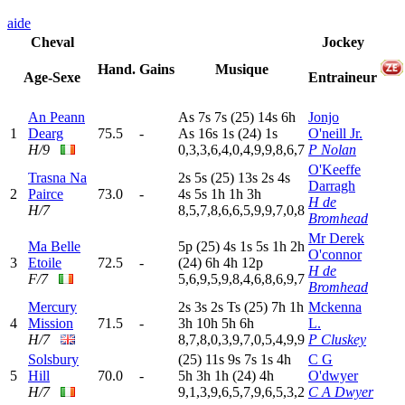
aide
Cheval
Jockey
Hand.
Gains
Musique
Age-Sexe
Entraineur
An Peann
A
s
7
s
7
s
(25)
14s
6
h
Jonjo
1
Dearg
75.5
-
A
s
16s
1
s
(24)
1
s
O'neill Jr.
H/9
0,3,3,6,4,0,4,9,9,8,6,7
P Nolan
O'Keeffe
Trasna Na
2
s
5
s
(25)
13s
2
s
4
s
Darragh
2
Pairce
73.0
-
4
s
5
s
1
h
1
h
3
h
H de
H/7
8,5,7,8,6,6,5,9,9,7,0,8
Bromhead
Mr Derek
Ma Belle
5
p
(25)
4
s
1
s
5
s
1
h
2
h
O'connor
3
Etoile
72.5
-
(24)
6
h
4
h
12p
H de
F/7
5,6,9,5,9,8,4,6,8,6,9,7
Bromhead
Mercury
2
s
3
s
2
s
T
s
(25)
7
h
1
h
Mckenna
4
Mission
71.5
-
3
h
10h
5
h
6
h
L.
H/7
8,7,8,0,3,9,7,0,5,4,9,9
P Cluskey
Solsbury
(25)
11s
9
s
7
s
1
s
4
h
C G
5
Hill
70.0
-
5
h
3
h
1
h
(24)
4
h
O'dwyer
H/7
9,1,3,9,6,5,7,9,6,5,3,2
C A Dwyer