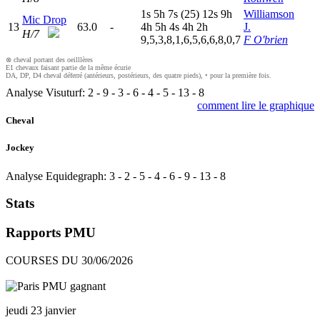
1
s
5
h
7
s
(25)
12s
9
h
Williamson
Mic Drop
13
63.0
-
4
h
5
h
4
s
4
h
2
h
J.
H/7
9,5,3,8,1,6,5,6,6,8,0,7
F O'brien
⊗ cheval portant des oeilllères
E1 chevaux faisant partie de la même écurie
DA, DP, D4 cheval déferré (antérieurs, postérieurs, des quatre pieds), • pour la première fois.
Analyse Visuturf:
2
-
9
-
3
-
6
-
4
-
5
-
13
-
8
comment lire le graphique
Cheval
Jockey
Analyse Equidegraph:
3
-
2
-
5
-
4
-
6
-
9
-
13
-
8
Stats
Rapports PMU
COURSES DU 30/06/2026
jeudi 23 janvier