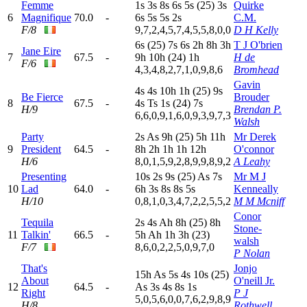
Femme
1
s
3
s
8
s
6
s
5
s
(25)
3
s
Quirke
6
Magnifique
70.0
-
6
s
5
s
5
s
2
s
C.M.
F/8
9,7,2,4,5,7,4,5,5,8,0,0
D H Kelly
6
s
(25)
7
s
6
s
2
h
8
h
3
h
T J O'brien
Jane Eire
7
67.5
-
9
h
10h
(24)
1
h
H de
F/6
4,3,4,8,2,7,1,0,9,8,6
Bromhead
Gavin
4
s
4
s
10h
1
h
(25)
9
s
Be Fierce
Brouder
8
67.5
-
4
s
T
s
1
s
(24)
7
s
H/9
Brendan P.
6,6,0,9,1,6,0,9,3,9,7,3
Walsh
Party
2
s
A
s
9
h
(25)
5
h
11h
Mr Derek
9
President
64.5
-
8
h
2
h
1
h
1
h
12h
O'connor
H/6
8,0,1,5,9,2,8,9,9,8,9,2
A Leahy
Presenting
10s
2
s
9
s
(25)
A
s
7
s
Mr M J
10
Lad
64.0
-
6
h
3
s
8
s
8
s
5
s
Kenneally
H/10
0,8,1,0,3,4,7,2,2,5,5,2
M M Mcniff
Conor
Tequila
2
s
4
s
A
h
8
h
(25)
8
h
Stone-
11
Talkin'
66.5
-
5
h
A
h
1
h
3
h
(23)
walsh
F/7
8,6,0,2,2,5,0,9,7,0
P Nolan
That's
Jonjo
15h
A
s
5
s
4
s
10s
(25)
About
O'neill Jr.
12
64.5
-
A
s
3
s
4
s
8
s
1
s
Right
P J
5,0,5,6,0,0,7,6,2,9,8,9
H/8
Rothwell