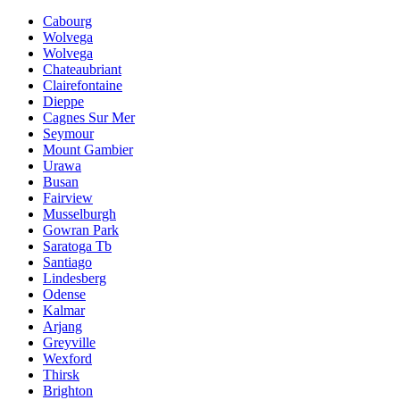
Cabourg
Wolvega
Wolvega
Chateaubriant
Clairefontaine
Dieppe
Cagnes Sur Mer
Seymour
Mount Gambier
Urawa
Busan
Fairview
Musselburgh
Gowran Park
Saratoga Tb
Santiago
Lindesberg
Odense
Kalmar
Arjang
Greyville
Wexford
Thirsk
Brighton