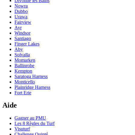
Divonne les Bains
Nowra
Dubbo
Urawa
Fairview
Ayr
Windsor
Santiago
Finger Lakes
Aby
Solvalla
Momarken
Ballinrobe
Kempton
Saratoga Harness
Monticello
Plainridge Harness
Fort Erie
Aide
Gagner au PMU
Les 8 Règles du Turf
Visuturf
Challenge Quinté