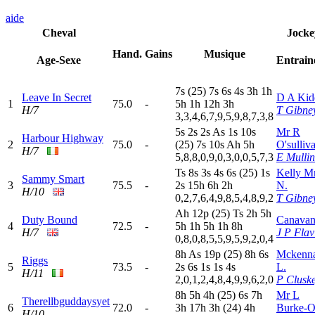
aide
Cheval
Jocke
Hand.
Gains
Musique
Age-Sexe
Entrain
7
s
(25)
7
s
6
s
4
s
3
h
1
h
Leave In Secret
D A Kid
1
75.0
-
5
h
1
h
12h
3
h
H/7
T Gibne
3,3,4,6,7,9,5,9,8,7,3,8
5
s
2
s
2
s
A
s
1
s
10s
Mr R
Harbour Highway
2
75.0
-
(25)
7
s
10s
A
h
5
h
O'sulliv
H/7
5,8,8,0,9,0,3,0,0,5,7,3
E Mullin
T
s
8
s
3
s
4
s
6
s
(25)
1
s
Kelly M
Sammy Smart
3
75.5
-
2
s
15h
6
h
2
h
N.
H/10
0,2,7,6,4,9,8,5,4,8,9,2
T Gibne
A
h
12p
(25)
T
s
2
h
5
h
Duty Bound
Canavan
4
72.5
-
5
h
1
h
5
h
1
h
8
h
H/7
J P Flav
0,8,0,8,5,5,9,5,9,2,0,4
8
h
A
s
19p
(25)
8
h
6
s
Mckenn
Riggs
5
73.5
-
2
s
6
s
1
s
1
s
4
s
L.
H/11
2,0,1,2,4,8,4,9,9,6,2,0
P Clusk
8
h
5
h
4
h
(25)
6
s
7
h
Mr L
Therellbguddaysyet
6
72.0
-
3
h
17h
3
h
(24)
4
h
Burke-O
H/10