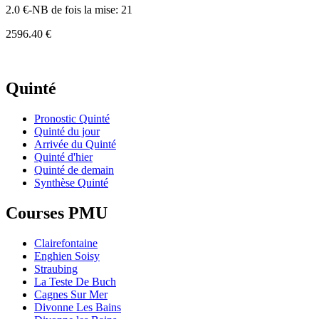
2.0 €-NB de fois la mise: 21
2596.40 €
Quinté
Pronostic Quinté
Quinté du jour
Arrivée du Quinté
Quinté d'hier
Quinté de demain
Synthèse Quinté
Courses PMU
Clairefontaine
Enghien Soisy
Straubing
La Teste De Buch
Cagnes Sur Mer
Divonne Les Bains