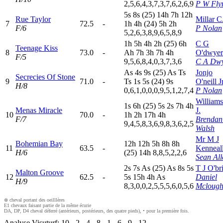
2,5,6,4,3,7,3,7,6,2,6,9
P W Fly
5
s
8
s
(25)
14h
7
h
12h
Rue Taylor
Millar C
7
72.5
-
1
h
4
h
(24)
5
h
2
h
F/6
P Nolan
5,2,6,3,8,9,6,5,8,9
1
h
5
h
4
h
2
h
(25)
6
h
C G
Teenage Kiss
8
73.0
-
A
h
7
h
3
h
7
h
4
h
O'dwyer
F/5
9,5,6,8,4,0,3,7,3,6
C A Dw
A
s
4
s
9
s
(25)
A
s
T
s
Jonjo
Secrecies Of Stone
9
71.0
-
T
s
1
s
5
s
(24)
9
s
O'neill Jr
H/8
0,6,1,0,0,0,9,5,1,2,7,4
P Nolan
William
1
s
6
h
(25)
5
s
2
s
7
h
4
h
Menas Miracle
J.
10
70.0
-
1
h
2
h
17h
4
h
F/7
Brendan
9,4,5,8,3,6,9,8,3,6,2,5
Walsh
Mr M J
Bohemian Bay
12h
12h
5
h
8
h
8
h
11
63.5
-
Kenneal
H/6
(25)
14h
8,8,5,2,2,6
Sean All
2
s
7
s
A
s
(25)
A
s
8
s
5
s
T J O'br
Malton Groove
12
62.5
-
5
s
15h
4
h
A
s
Daniel
H/9
8,3,0,0,2,5,5,5,6,0,5,6
Mclough
⊗ cheval portant des oeilllères
E1 chevaux faisant partie de la même écurie
DA, DP, D4 cheval déferré (antérieurs, postérieurs, des quatre pieds), • pour la première fois.
Analyse Visuturf:
10
-
2
-
4
-
8
-
1
-
6
-
9
-
12