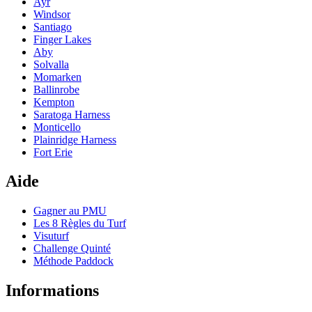
Ayr
Windsor
Santiago
Finger Lakes
Aby
Solvalla
Momarken
Ballinrobe
Kempton
Saratoga Harness
Monticello
Plainridge Harness
Fort Erie
Aide
Gagner au PMU
Les 8 Règles du Turf
Visuturf
Challenge Quinté
Méthode Paddock
Informations