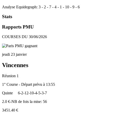
Analyse Equidegraph:
3
-
2
-
7
-
4
-
1
-
10
-
9
-
6
Stats
Rapports PMU
COURSES DU 30/06/2026
jeudi 23 janvier
Vincennes
Réunion 1
1° Course - Départ prévu à 13:55
Quinte
6-2-12-10-4-5-3-7
2.0 €-NB de fois la mise: 56
3451.40 €