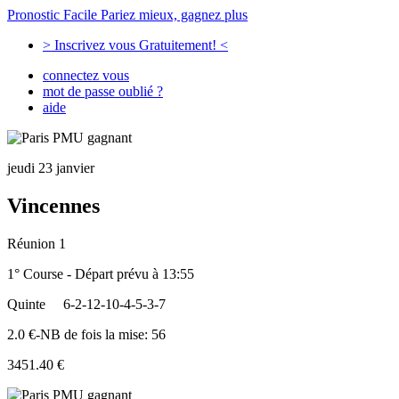
Pronostic Facile
Pariez mieux, gagnez plus
> Inscrivez vous Gratuitement! <
connectez vous
mot de passe oublié ?
aide
jeudi 23 janvier
Vincennes
Réunion 1
1° Course - Départ prévu à 13:55
Quinte
6-2-12-10-4-5-3-7
2.0 €-NB de fois la mise: 56
3451.40 €