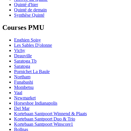
Quinté d'hier
Quinté de demain
Synthèse Quinté
Courses PMU
Enghien Soisy
Les Sables D'olonne
Vichy
Deauville
Saratoga Tb
Saratoga
Pornichet La Baule
Northam
Funabashi
Mombetsu
Vaal
Newmarket
Horseshoe Indianapolis
Del Mar
Kortebaan Santpoort Winnend & Plaats
Kortebaan Santpoort Duo & Trio
Kortebaan Santpoort Winscore1
Bollnas