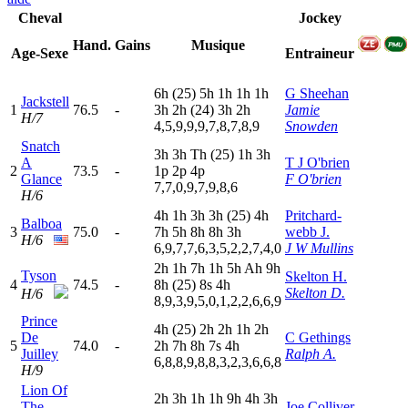
Cheval
Jockey
Hand.
Gains
Musique
Age-Sexe
Entraineur
6
h
(25)
5
h
1
h
1
h
1
h
G Sheehan
Jackstell
1
76.5
-
3
h
2
h
(24)
3
h
2
h
Jamie
H/7
4,5,9,9,9,7,8,7,8,9
Snowden
Snatch
3
h
3
h
T
h
(25)
1
h
3
h
A
T J O'brien
2
73.5
-
1
p
2
p
4
p
Glance
F O'brien
7,7,0,9,7,9,8,6
H/6
4
h
1
h
3
h
3
h
(25)
4
h
Pritchard-
Balboa
3
75.0
-
7
h
5
h
8
h
8
h
3
h
webb J.
H/6
6,9,7,7,6,3,5,2,2,7,4,0
J W Mullins
2
h
1
h
7
h
1
h
5
h
A
h
9
h
Tyson
Skelton H.
4
74.5
-
8
h
(25)
8
s
4
h
Skelton D.
H/6
8,9,3,9,5,0,1,2,2,6,6,9
Prince
4
h
(25)
2
h
2
h
1
h
2
h
De
C Gethings
5
74.0
-
2
h
7
h
8
h
7
s
4
h
Juilley
Ralph A.
6,8,8,9,8,8,3,2,3,6,6,8
H/9
Lion Of
2
h
3
h
1
h
1
h
9
h
4
h
3
h
The
Joe Colliver