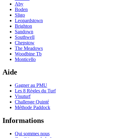
Aby
Boden
Sligo
Leopardstown
Brighton
Sandown
Southwell
Chepstow
The Meadows
Woodbine Tb
Monticello
Aide
Gagner au PMU
Les 8 Règles du Turf
Visuturf
Challenge Quinté
Méthode Paddock
Informations
Qui sommes nous