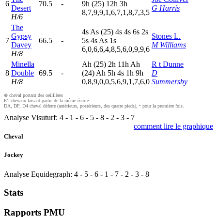
6
70.5
-
9
h
(25)
12h
3
h
Desert
G Harris
8,7,9,9,1,6,7,1,8,7,3,5
H/6
The
4
s
A
s
(25)
4
s
4
s
6
s
2
s
Gypsy
Stones L.
7
66.5
-
5
s
4
s
A
s
1
s
Davey
M Williams
6,0,6,6,4,8,5,6,0,9,9,6
H/8
Minella
A
h
(25)
2
h
11h
A
h
R t Dunne
8
Double
69.5
-
(24)
A
h
5
h
4
s
1
h
9
h
D
H/8
0,8,9,0,0,5,6,9,1,7,6,0
Summersby
⊗ cheval portant des oeilllères
E1 chevaux faisant partie de la même écurie
DA, DP, D4 cheval déferré (antérieurs, postérieurs, des quatre pieds), • pour la première fois.
Analyse Visuturf:
4
-
1
-
6
-
5
-
8
-
2
-
3
-
7
comment lire le graphique
Cheval
Jockey
Analyse Equidegraph:
4
-
5
-
6
-
1
-
7
-
2
-
3
-
8
Stats
Rapports PMU