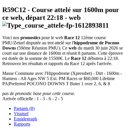
R59C12
- Course attelé sur 1600m pour
ce web, départ
22:18
-
web
Voici nos
pronostics
pour le web
Race 12
12ème course
PMU/Zeturf disputée au trot attelé sur l'
hippodrome de Pocono
Downs
(59ème Réunion PMU). Ce
web
du mardi 30 juin 2026 se
court sur une distance de 1600m et réunit 8 partants. Cette épreuve
est dotée de la somme de 15500€. Le
Race 12
débutera à 22:18.
Retrouvez les résultats et rapports du Race 12 après l'arrivée.
Masse Commune avec l'Hippodrome (Xpressbet) - Dirt - 1600m -
Harness - All Ages NW 5 Ext. PM Races or $60,000 Lifetime
PA|Preferred POCONO DOWNS T Buter 1 over 2, 6, & 8
pas de pronostic base pour cette course.
Arrivée officielle :
1
-
3
-
6
-
2
-
5
Partants (8)
Visuturf
Equidegraph
Rapports