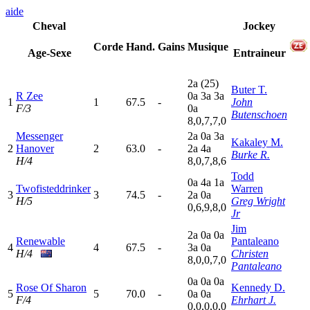
aide
Cheval
Jockey
Corde
Hand.
Gains
Musique
Age-Sexe
Entraineur
2
a
(25)
Buter T.
R Zee
0
a
3
a
3
a
1
1
67.5
-
John
F/3
0
a
Butenschoen
8,0,7,7,0
Messenger
2
a
0
a
3
a
Kakaley M.
2
Hanover
2
63.0
-
2
a
4
a
Burke R.
H/4
8,0,7,8,6
Todd
0
a
4
a
1
a
Twofisteddrinker
Warren
3
3
74.5
-
2
a
0
a
H/5
Greg Wright
0,6,9,8,0
Jr
Jim
2
a
0
a
0
a
Renewable
Pantaleano
4
4
67.5
-
3
a
0
a
H/4
Christen
8,0,0,7,0
Pantaleano
0
a
0
a
0
a
Rose Of Sharon
Kennedy D.
5
5
70.0
-
0
a
0
a
F/4
Ehrhart J.
0,0,0,0,0