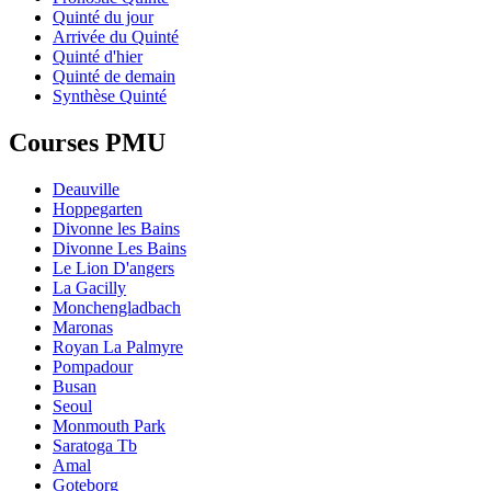
Quinté du jour
Arrivée du Quinté
Quinté d'hier
Quinté de demain
Synthèse Quinté
Courses PMU
Deauville
Hoppegarten
Divonne les Bains
Divonne Les Bains
Le Lion D'angers
La Gacilly
Monchengladbach
Maronas
Royan La Palmyre
Pompadour
Busan
Seoul
Monmouth Park
Saratoga Tb
Amal
Goteborg