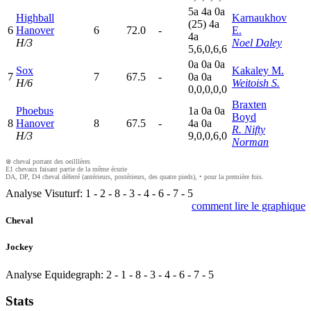
5
a
4
a
0
a
Highball
Karnaukhov
(25)
4
a
6
Hanover
6
72.0
-
E.
4
a
H/3
Noel Daley
5,6,0,6,6
0
a
0
a
0
a
Sox
Kakaley M.
7
7
67.5
-
0
a
0
a
H/6
Weitoish S.
0,0,0,0,0
Braxten
Phoebus
1
a
0
a
0
a
Boyd
8
Hanover
8
67.5
-
4
a
0
a
R. Nifty
H/3
9,0,0,6,0
Norman
⊗ cheval portant des oeilllères
E1 chevaux faisant partie de la même écurie
DA, DP, D4 cheval déferré (antérieurs, postérieurs, des quatre pieds), • pour la première fois.
Analyse Visuturf:
1
-
2
-
8
-
3
-
4
-
6
-
7
-
5
comment lire le graphique
Cheval
Jockey
Analyse Equidegraph:
2
-
1
-
8
-
3
-
4
-
6
-
7
-
5
Stats