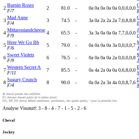
Burnin Roses
2
2
81.0
-
0
a
0
a
0
a
0
a
0
a
0,0,0,0,0
F/7
Mad Anne
C
3
3
74.5
-
3
a
0
a
2
a
2
a
2
a
7,0,8,8,8
F/4
E
Mittaroniandcheese
4
4
65.5
-
3
a
3
a
0
a
0
a
0
a
7,7,0,0,0
F/9
Here We Go Bb
5
5
79.0
-
0
a
0
a
0
a
0
a
3
a
0,0,0,0,7
F/6
Sweet Violets
6
6
76.5
-
0
a
0
a
0
a
0
a
2
a
0,0,0,0,8
F/9
Western Secret A
B
7
7
85.5
-
0
a
4
a
2
a
0
a
0
a
0,6,8,0,0
F/11
S
Sugary Crunch
D
8
8
90.0
-
0
a
0
a
2
a
3
a
4
a
0,0,8,7,6
F/4
M
⊗ cheval portant des oeilllères
E1 chevaux faisant partie de la même écurie
DA, DP, D4 cheval déferré (antérieurs, postérieurs, des quatre pieds), • pour la première fois.
Analyse Visuturf:
3
-
8
-
4
-
7
-
1
-
5
-
2
-
6
Cheval
Jockey