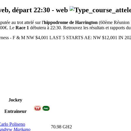
web, départ
22:30
-
web
tée au trot attelé sur l'
hippodrome de Harrington
(60ème Réunion
6000€. Le
Race 1
débutera à 22:30. Retrouvez les résultats et rapports du
m - Harness - F & M NW $4,001 LAST 5 STARTS AE: NW $12,001 
Jockey
Entraineur
arlo Poliseno
70.98
GH2
Andrew Markano