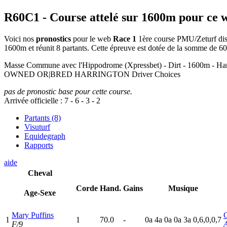
R60C1
- Course attelé sur 1600m pour ce 
Voici nos
pronostics
pour le web
Race 1
1ère course PMU/Zeturf dispu
1600m et réunit 8 partants. Cette épreuve est dotée de la somme de 
Masse Commune avec l'Hippodrome (Xpressbet) - Dirt - 1600
OWNED OR|BRED HARRINGTON Driver Choices
pas de pronostic base pour cette course.
Arrivée officielle :
7
-
6
-
3
-
2
Partants (8)
Visuturf
Equidegraph
Rapports
aide
Cheval
Corde
Hand.
Gains
Musique
Age-Sexe
Mary Puffins
C
1
1
70.0
-
0
a
4
a
0
a
0
a
3
a
0,6,0,0,7
F/9