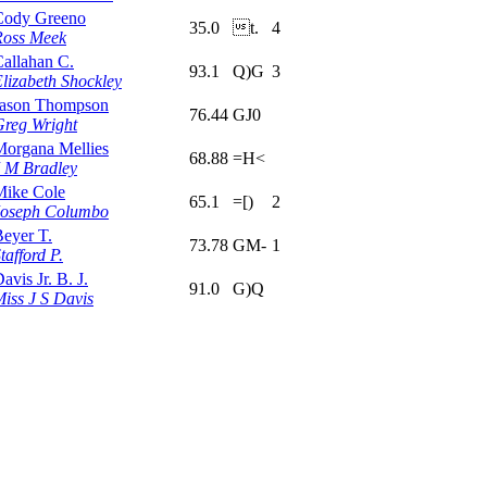
Cody Greeno
35.0
t.
4
Ross Meek
allahan C.
93.1
Q)G
3
lizabeth Shockley
Jason Thompson
76.44
GJ0
Greg Wright
Morgana Mellies
68.88
=H<
J M Bradley
Mike Cole
65.1
=[)
2
Joseph Columbo
eyer T.
73.78
GM-
1
tafford P.
avis Jr. B. J.
91.0
G)Q
iss J S Davis