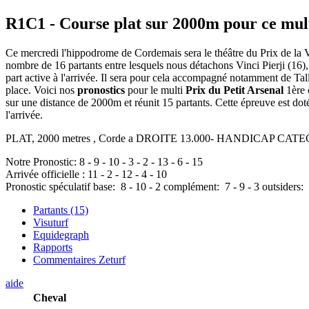
R1C1
- Course plat sur 2000m pour ce mul
Ce mercredi l'hippodrome de Cordemais sera le théâtre du Prix de la Vi
nombre de 16 partants entre lesquels nous détachons Vinci Pierji (16), 
part active à l'arrivée. Il sera pour cela accompagné notamment de Tall
place. Voici nos
pronostics
pour le multi
Prix du Petit Arsenal
1ère 
sur une distance de 2000m et réunit 15 partants. Cette épreuve est d
l'arrivée.
PLAT, 2000 metres , Corde a DROITE 13.000- HANDICAP CATEG DIV
Notre Pronostic:
8
-
9
-
10
-
3
-
2
-
13
-
6
-
15
Arrivée officielle :
11
-
2
-
12
-
4
-
10
Pronostic spéculatif
base:
8
-
10
-
2
complément:
7
-
9
-
3
outsiders:
Partants (15)
Visuturf
Equidegraph
Rapports
Commentaires Zeturf
aide
Cheval