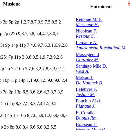
Musique
Entraineur
Remoue Mr F.
p
3
p
5
p
2
p
1,2,7,8,7,0,9,7,5,8,5,2
Merienne H.
Nicoleau F.
p
2
p
(25)
9,8,7,5,8,5,4,4,7,8,0,7
Restout C.
Lemaitre A.
25)
9
p
14p
11p
7,4,6,9,7,6,3,1,6,9,2,6
Andriantsoa Ratsimihah M.
Mossegerald
(25)
7
p
11p
3,3,8,0,5,1,9,7,3,9,2,6
Gonzalez M.
Santiago Mlle D.
2
p
2
p
7
p
10p
5,7,6,3,2,7,8,8,3,0,1,2
West A.
Moisan J.
p
10p
11p
14p
1,1,9,0,1,5,9,0,9,6,2,4
De Koninck B.
Lefebvre F.
p
7
p
2
p
13p
6,5,3,6,2,6,4,3,8,7,8,9
Justum M.
Pouchin Alxi.
p
5
p
(25)
8,3,7,5,3,3,7,4,1,5,9,5
Planque J.
E. Corallo
(25)
4
p
1
p
10p
8,7,6,5,9,1,2,6,9,0,8,3
Dupuis Rm.
Boisseau L.
2
p
2
p
8
p
8,8,8,4,6,6,6,8,8,2,5,5
Pigeard Mme D.