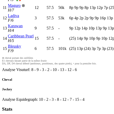
Maguro
⊗
11
12
57.5
56k
8
p
9
p
9
p
8
p
13p
12p
7
p
(25
H/7
Ladiva
12
3
57.5
53k
6
p
4
p
2
p
2
p
9
p
9
p
16p
13p
F/6
Karawan
13
9
57.5
-
9
p
12p
14p
10p
13p
9
p
13p
H/4
Caribbean Pearl
14
15
57.5
-
(25)
14p
9
p
10p
9
p
10p
12
H/5
Bleusky
15
6
57.5
101k
(25)
13p
(24)
3
p
7
p
3
p
(23)
F/9
⊗ cheval portant des oeilllères
E1 chevaux faisant partie de la même écurie
DA, DP, D4 cheval déferré (antérieurs, postérieurs, des quatre pieds), • pour la première fois.
Analyse Visuturf:
8
-
9
-
3
-
2
-
10
-
13
-
12
-
6
Cheval
Jockey
Analyse Equidegraph:
10
-
2
-
3
-
8
-
12
-
7
-
15
-
4
Stats