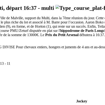
ti, départ
16:37
-
multi
lle de Malville, support du Multi, dans la 7ème réunion du jour. Cette c
le plus riche du lot et associé à M. Barre pour l’occasion. Aaron Boko (2
ien (9), en forme, et de Horton (1), qui reste sur un succès. Enfin, Teil
course PMU/Zeturf disputée en plat sur l'
hippodrome de Paris Long
otée de la somme de 13000€. Le
Prix du Petit Arsenal
débutera à 16:37. 
ISE Pour chevaux entiers, hongres et juments de 4 ans et au-dess
13
-
11
Jockey