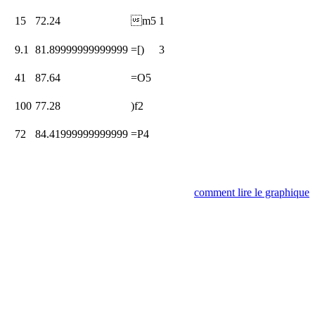
15
72.24
m5
1
9.1
81.89999999999999
=[)
3
41
87.64
=O5
100
77.28
)f2
72
84.41999999999999
=P4
comment lire le graphique