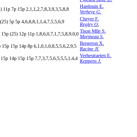
Hardouin E.
)
11p
7
p
15p
2,1,1,2,7,8,3,9,3,5,8,8
Verheye G.
Cheyer F.
(25)
5
p
5
p
4,6,8,8,1,1,4,7,5,5,6,9
Regley O.
Tison Mlle S.
15p
(25)
12p
11p
1,8,6,0,7,1,7,5,8,9,0,0
Morineau S.
Bergeron X.
p
15p
15p
14p
8
p
6,1,0,1,0,8,5,5,6,2,9,5
Racine Jf.
Verhestraeten E.
15p
14p
15p
15p
7,7,3,7,5,6,5,5,5,1,4,4
Keppens J.