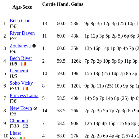
Corde
Hand.
Gains
Age-Sexe
Bella Ciao
1
13
60.0
53k
9
p
8
p
3
p
12p
3
p
(25)
10p
1
F/6
River Daven
2
11
60.0
43k
1
p
12p
3
p
5
p
2
p
5
p
6
p
6
p
3
F/7
Zoubareva
⊗
3
1
60.0
35k
13p
16p
14p
1
p
3
p
4
p
7
p
(
F/6
Bech River
4
2
59.5
126k
7
p
7
p
2
p
10p
5
p
9
p
11p
3
p
H/8
L'ennemi
5
10
59.0
19k
15p
13p
(25)
14p
7
p
8
p
3
p
H/5
Soho Vicky
6
8
59.0
120k
9
p
9
p
11p
(25)
10p
9
p
5
p
1
F/10
Princess Laura
7
5
58.5
40k
14p
5
p
7
p
14p
8
p
(25)
4
p
6
F/6
New Town
⊗
8
14
58.5
26k
2
p
7
p
3
p
5
p
7
p
7
p
3
p
6
p
9
F/5
Chonburi
9
7
58.5
90k
12p
13p
4
p
15p
11p
9
p
8
p
F/10
Lhasa
10
4
58.0
27k
2
p
2
p
2
p
6
p
4
p
4
p
(25)
4
p
F/5