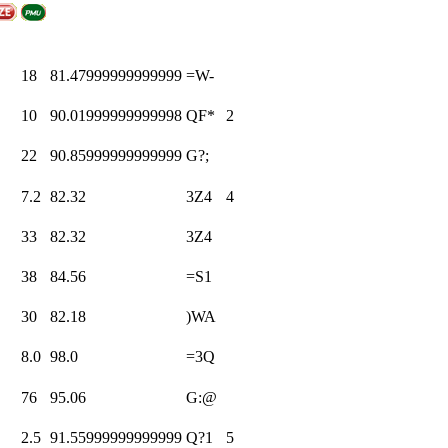
18
81.47999999999999
=W-
10
90.01999999999998
QF*
2
22
90.85999999999999
G?;
7.2
82.32
3Z4
4
33
82.32
3Z4
38
84.56
=S1
30
82.18
)WA
8.0
98.0
=3Q
76
95.06
G:@
2.5
91.55999999999999
Q?1
5