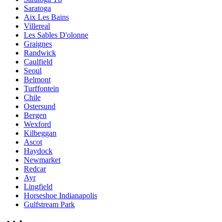
Saratoga
Aix Les Bains
Villereal
Les Sables D'olonne
Graignes
Randwick
Caulfield
Seoul
Belmont
Turffontein
Chile
Ostersund
Bergen
Wexford
Kilbeggan
Ascot
Haydock
Newmarket
Redcar
Ayr
Lingfield
Horseshoe Indianapolis
Gulfstream Park