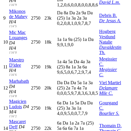
H/4
David L.m.
1,2,0,6,0,0,8,0,0,8,8,6
1'16"9
Mikonos
D
a
8
a
D
a
2
a
9
a
D
a
Debris B.
de Mahey
9
2750
23k
(25)
1
a
3
a
2
a
3
a
De Jesus A.
H/4
0,2,0,8,1,0,9,7,8,7
1'14"5
Hogberg
Mic Mac
Vestlund
Louanges
1
a
1
a
9
a
(25)
1
a
D
a
10
2750
18k
Natalie
D4
9,9,1,9,0
Duvaldestin
H/4
Th.
1'16"0
Megissier
Maestro
1
a
4
a
5
a
D
a
4
a
3
a
C.
D'idee
11
2750
19k
(25)
8
a
1
a
3
a
6
a
Megissier
H/4
9,6,5,0,6,7,2,9,7,4
C.
1'16"6
Marhabath
D
a
D
a
D
a
5
a
1
a
3
a
Viel Martiel
D4
12
2750
20k
(25)
2
a
7
a
4
a
7
a
Delamare
H/4
0,0,0,5,9,7,8,3,6,3,8,5
Mlle C.
1'14"8
Magicien
6
a
D
a
1
a
5
a
D
a
D
a
Gourgand
Ludois
D4
13
2750
19k
(25)
3
a
3
a
1
a
C.
M/4
4,0,9,5,0,0,7,7,9
Bourlier S.
1'16"2
Mascaret
6
a
D
a
1
a
2
a
7
a
(25)
Thomain D.
Deff
D4
14
2750
22k
5
a
6
a
6
a
7
a
1
a
Thomain C.