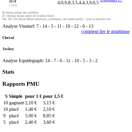
H/4
4,0,9,8,3,5,4,4,3,9,0,5
1'15"0
⊗ cheval portant des oeilllères
E1 chevaux faisant partie de la même écurie
DA, DP, D4 cheval déferré (antérieurs, postérieurs, des quatre pieds), • pour la première fois.
Analyse Visuturf:
7
-
14
-
5
-
11
-
10
-
12
-
6
-
13
comment lire le graphique
Cheval
Jockey
Analyse Equidegraph:
14
-
7
-
6
-
11
-
10
-
5
-
3
-
2
Stats
Rapports PMU
S
Simple
pour 1 €
pour 1,5 €
10
gagnant
2,10 €
3,15 €
10
placé
1,40 €
2,10 €
9
placé
5,90 €
8,85 €
5
placé
2,40 €
3,60 €