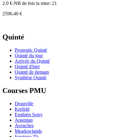
2.0 €-NB de fois la mise: 21
2596.40 €
Quinté
Pronostic Quinté
Quinté du jour
Arrivée du Quinté
Quinté d'hier
Quinté de demain
Synthèse Quinté
Courses PMU
Deauville
Krefeld
Enghien Soisy
Argentan
Avenches
Meadowlands
Saratoga Tb