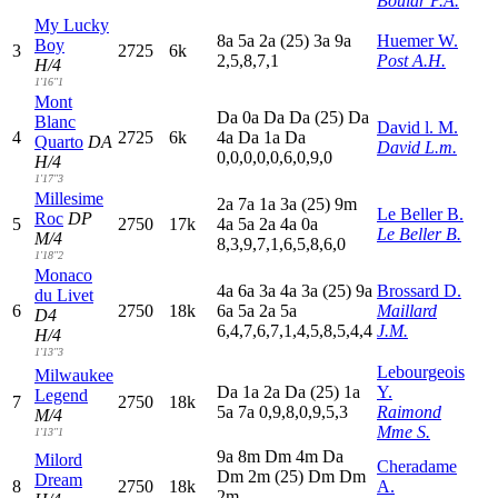
Boular P.A.
My Lucky
8
a
5
a
2
a
(25)
3
a
9
a
Huemer W.
Boy
3
2725
6k
2,5,8,7,1
Post A.H.
H/4
1'16"1
Mont
D
a
0
a
D
a
D
a
(25)
D
a
Blanc
David l. M.
4
2725
6k
4
a
D
a
1
a
D
a
Quarto
DA
David L.m.
0,0,0,0,0,6,0,9,0
H/4
1'17"3
Millesime
2
a
7
a
1
a
3
a
(25)
9
m
Le Beller B.
Roc
DP
5
2750
17k
4
a
5
a
2
a
4
a
0
a
Le Beller B.
M/4
8,3,9,7,1,6,5,8,6,0
1'18"2
Monaco
4
a
6
a
3
a
4
a
3
a
(25)
9
a
Brossard D.
du Livet
6
2750
18k
6
a
5
a
2
a
5
a
Maillard
D4
6,4,7,6,7,1,4,5,8,5,4,4
J.M.
H/4
1'13"3
Lebourgeois
Milwaukee
D
a
1
a
2
a
D
a
(25)
1
a
Y.
Legend
7
2750
18k
5
a
7
a
0,9,8,0,9,5,3
Raimond
M/4
Mme S.
1'13"1
9
a
8
m
D
m
4
m
D
a
Milord
Cheradame
D
m
2
m
(25)
D
m
D
m
Dream
8
2750
18k
A.
2
m