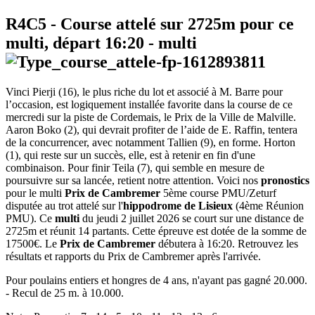
R4C5
- Course attelé sur 2725m pour ce
multi, départ
16:20
-
multi
Vinci Pierji (16), le plus riche du lot et associé à M. Barre pour
l’occasion, est logiquement installée favorite dans la course de ce
mercredi sur la piste de Cordemais, le Prix de la Ville de Malville.
Aaron Boko (2), qui devrait profiter de l’aide de E. Raffin, tentera
de la concurrencer, avec notamment Tallien (9), en forme. Horton
(1), qui reste sur un succès, elle, est à retenir en fin d'une
combinaison. Pour finir Teila (7), qui semble en mesure de
poursuivre sur sa lancée, retient notre attention. Voici nos
pronostics
pour le multi
Prix de Cambremer
5ème course PMU/Zeturf
disputée au trot attelé sur l'
hippodrome de Lisieux
(4ème Réunion
PMU). Ce
multi
du jeudi 2 juillet 2026 se court sur une distance de
2725m et réunit 14 partants. Cette épreuve est dotée de la somme de
17500€. Le
Prix de Cambremer
débutera à 16:20. Retrouvez les
résultats et rapports du Prix de Cambremer après l'arrivée.
Pour poulains entiers et hongres de 4 ans, n'ayant pas gagné 20.000.
- Recul de 25 m. à 10.000.