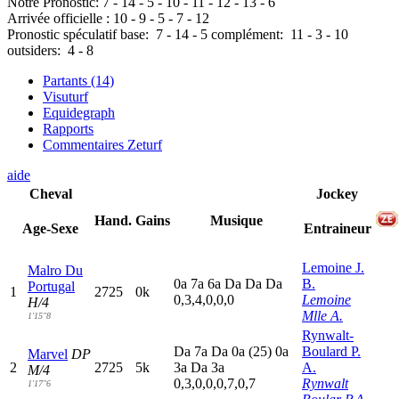
Notre Pronostic:
7
-
14
-
5
-
10
-
11
-
12
-
13
-
6
Arrivée officielle :
10
-
9
-
5
-
7
-
12
Pronostic spéculatif
base:
7
-
14
-
5
complément:
11
-
3
-
10
outsiders:
4
-
8
Partants (14)
Visuturf
Equidegraph
Rapports
Commentaires Zeturf
aide
Cheval
Jockey
Hand.
Gains
Musique
Age-Sexe
Entraineur
Lemoine J.
Malro Du
0
a
7
a
6
a
D
a
D
a
D
a
B.
Portugal
1
2725
0k
0,3,4,0,0,0
Lemoine
H/4
Mlle A.
1'15"8
Rynwalt-
D
a
7
a
D
a
0
a
(25)
0
a
Boulard P.
Marvel
DP
2
2725
5k
3
a
D
a
3
a
A.
M/4
0,3,0,0,0,7,0,7
Rynwalt
1'17"6