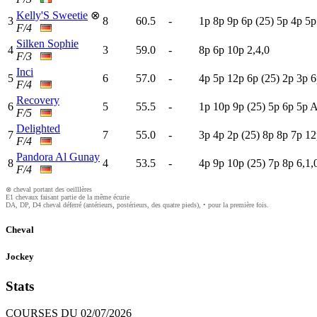
Kelly'S Sweetie
⊗
3
8
60.5
-
1
p
8
p
9
p
6
p
(25)
5
p
4
p
5
F/4
Silken Sophie
4
3
59.0
-
8
p
6
p
10p
2,4,0
F/3
Inci
5
6
57.0
-
4
p
5
p
12p
6
p
(25)
2
p
3
p
6
F/4
Recovery
6
5
55.5
-
1
p
10p
9
p
(25)
5
p
6
p
5
p
F/5
Delighted
7
7
55.0
-
3
p
4
p
2
p
(25)
8
p
8
p
7
p
12
F/4
Pandora Al Gunay
8
4
53.5
-
4
p
9
p
10p
(25)
7
p
8
p
6,1,
F/4
⊗ cheval portant des oeilllères
E1 chevaux faisant partie de la même écurie
DA, DP, D4 cheval déferré (antérieurs, postérieurs, des quatre pieds), • pour la première fois.
Cheval
Jockey
Stats
COURSES DU 02/07/2026