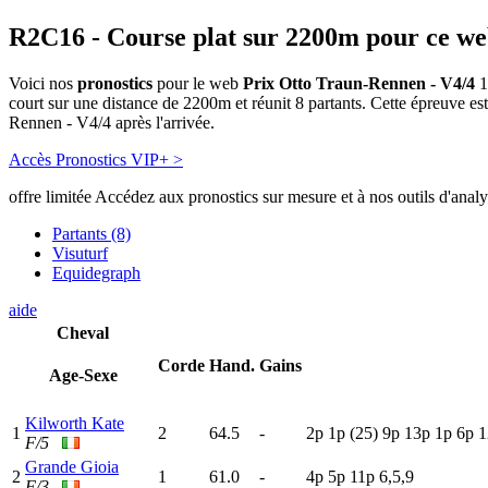
R2C16
- Course plat sur 2200m pour ce w
Voici nos
pronostics
pour le web
Prix Otto Traun-Rennen - V4/4
1
court sur une distance de 2200m et réunit 8 partants. Cette épreuve 
Rennen - V4/4 après l'arrivée.
Accès Pronostics VIP+ >
offre limitée
Accédez aux pronostics sur mesure et à nos outils d'anal
Partants (8)
Visuturf
Equidegraph
aide
Cheval
Corde
Hand.
Gains
Age-Sexe
Kilworth Kate
1
2
64.5
-
2
p
1
p
(25)
9
p
13p
1
p
6
p
1
F/5
Grande Gioia
2
1
61.0
-
4
p
5
p
11p
6,5,9
F/3