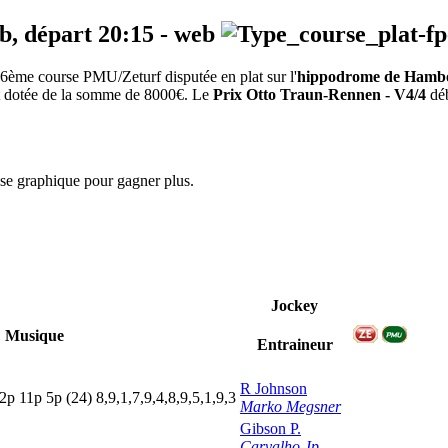
eb, départ
20:15
-
web
6ème course PMU/Zeturf disputée en plat sur l'
hippodrome de Hamb
est dotée de la somme de 8000€. Le
Prix Otto Traun-Rennen - V4/4
déb
yse graphique pour gagner plus.
Jockey
Musique
Entraineur
R Johnson
2p
11p
5
p
(24)
8,9,1,7,9,4,8,9,5,1,9,3
Marko Megsner
Gibson P.
Carvalho Jp.