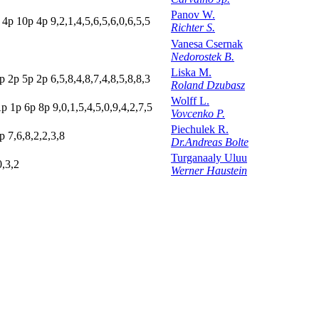
Panov W.
p
4
p
10p
4
p
9,2,1,4,5,6,5,6,0,6,5,5
Richter S.
Vanesa Csernak
Nedorostek B.
Liska M.
p
2
p
5
p
2
p
6,5,8,4,8,7,4,8,5,8,8,3
Roland Dzubasz
Wolff L.
A
p
1
p
6
p
8
p
9,0,1,5,4,5,0,9,4,2,7,5
Vovcenko P.
Piechulek R.
p
7,6,8,2,2,3,8
Dr.Andreas Bolte
Turganaaly Uluu
0,3,2
Werner Haustein