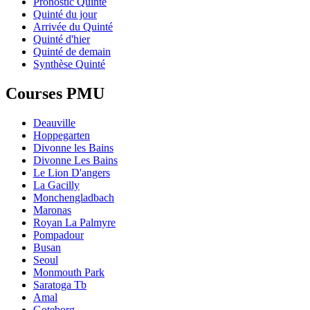
Pronostic Quinté
Quinté du jour
Arrivée du Quinté
Quinté d'hier
Quinté de demain
Synthèse Quinté
Courses PMU
Deauville
Hoppegarten
Divonne les Bains
Divonne Les Bains
Le Lion D'angers
La Gacilly
Monchengladbach
Maronas
Royan La Palmyre
Pompadour
Busan
Seoul
Monmouth Park
Saratoga Tb
Amal
Goteborg