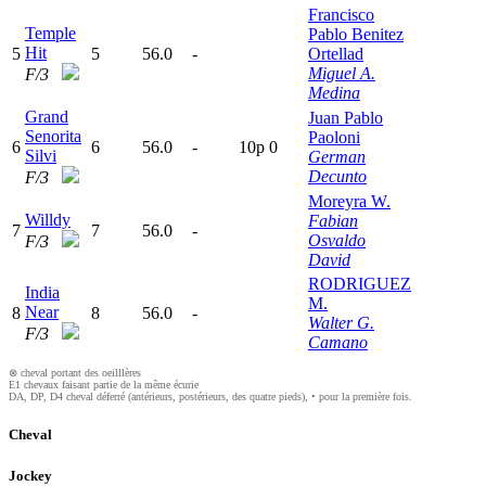
Francisco
Temple
Pablo Benitez
Hit
5
5
56.0
-
Ortellad
Miguel A.
F/3
Medina
Grand
Juan Pablo
Senorita
Paoloni
6
6
56.0
-
10p
0
Silvi
German
Decunto
F/3
Moreyra W.
Willdy
Fabian
7
7
56.0
-
Osvaldo
F/3
David
RODRIGUEZ
India
M.
Near
8
8
56.0
-
Walter G.
F/3
Camano
⊗ cheval portant des oeilllères
E1 chevaux faisant partie de la même écurie
DA, DP, D4 cheval déferré (antérieurs, postérieurs, des quatre pieds), • pour la première fois.
Cheval
Jockey