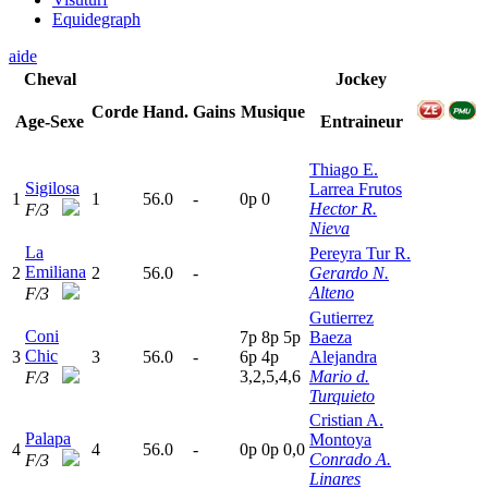
Equidegraph
aide
Cheval
Jockey
Corde
Hand.
Gains
Musique
Age-Sexe
Entraineur
Thiago E.
Sigilosa
Larrea Frutos
1
1
56.0
-
0
p
0
Hector R.
F/3
Nieva
La
Pereyra Tur R.
Emiliana
2
2
56.0
-
Gerardo N.
Alteno
F/3
Gutierrez
Coni
7
p
8
p
5
p
Baeza
Chic
3
3
56.0
-
6
p
4
p
Alejandra
3,2,5,4,6
Mario d.
F/3
Turquieto
Cristian A.
Palapa
Montoya
4
4
56.0
-
0
p
0
p
0,0
Conrado A.
F/3
Linares