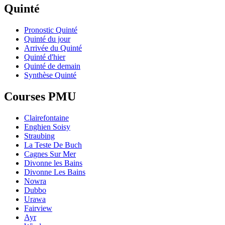
Quinté
Pronostic Quinté
Quinté du jour
Arrivée du Quinté
Quinté d'hier
Quinté de demain
Synthèse Quinté
Courses PMU
Clairefontaine
Enghien Soisy
Straubing
La Teste De Buch
Cagnes Sur Mer
Divonne les Bains
Divonne Les Bains
Nowra
Dubbo
Urawa
Fairview
Ayr