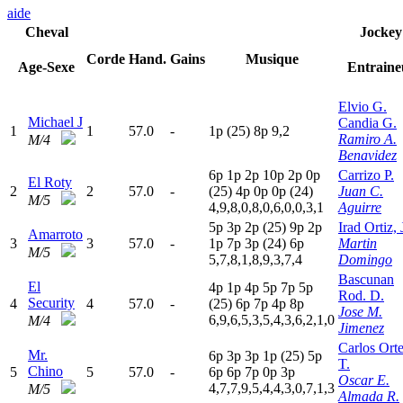
aide
Cheval
Jockey
Corde
Hand.
Gains
Musique
Age-Sexe
Entraine
Elvio G.
Michael J
Candia G.
1
1
57.0
-
1
p
(25)
8
p
9,2
Ramiro A.
M/4
Benavidez
6
p
1
p
2
p
10p
2
p
0
p
Carrizo P.
El Roty
2
2
57.0
-
(25)
4
p
0
p
0
p
(24)
Juan C.
M/5
4,9,8,0,8,0,6,0,0,3,1
Aguirre
5
p
3
p
2
p
(25)
9
p
2
p
Irad Ortiz, J
Amarroto
3
3
57.0
-
1
p
7
p
3
p
(24)
6
p
Martin
M/5
5,7,8,1,8,9,3,7,4
Domingo
Bascunan
El
4
p
1
p
4
p
5
p
7
p
5
p
Rod. D.
Security
4
4
57.0
-
(25)
6
p
7
p
4
p
8
p
Jose M.
6,9,6,5,3,5,4,3,6,2,1,0
M/4
Jimenez
Carlos Ort
Mr.
6
p
3
p
3
p
1
p
(25)
5
p
T.
Chino
5
5
57.0
-
6
p
6
p
7
p
0
p
3
p
Oscar E.
4,7,7,9,5,4,4,3,0,7,1,3
M/5
Almada R.