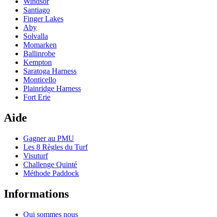
Windsor
Santiago
Finger Lakes
Aby
Solvalla
Momarken
Ballinrobe
Kempton
Saratoga Harness
Monticello
Plainridge Harness
Fort Erie
Aide
Gagner au PMU
Les 8 Règles du Turf
Visuturf
Challenge Quinté
Méthode Paddock
Informations
Qui sommes nous