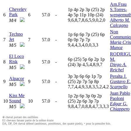
Am.Frau
Cheveley
1
p
4
p
2
p
3
p
(25)
2
p
S.Torres-
Park
6
6
57.0
-
4
p
5
p
11p
10p
(24)
wengemut
9,6,8,7,8,6,5,9,0,2,0
Alberto M.
M/4
Calcagno
Non
Techno
1
p
6
p
6
p
7
p
(25)
6
p
Communiq
Jet
7
7
57.0
-
0
p
0
p
7
p
7
p
Maria Cris
9,4,4,3,4,0,0,3,3
M/5
Munoz
RODRIG
El Loco
6
p
(25)
5
p
6
p
2
p
1
p
M.
Risk
8
8
57.0
-
(24)
3
p
4,5,4,8,9,7
Diego A.
M/5
Reichel
3
p
3
p
6
p
6
p
1
p
7
p
Peralta J.
Alpacor
9
9
57.0
-
(25)
2
p
7
p
5
p
8
p
Gustavo E.
M/5
7,7,4,4,9,3,8,3,5,2,4,2
Scarpello
Juan Pablo
Kiss Me
1
p
2
p
6
p
3
p
0
p
2
p
Paoloni
Sound
10
10
57.0
-
(25)
2
p
6
p
3
p
7
p
Edgar G.
9,8,4,7,0,8,8,4,7,3,3,3
M/5
Chiappero
⊗ cheval portant des oeilllères
E1 chevaux faisant partie de la même écurie
DA, DP, D4 cheval déferré (antérieurs, postérieurs, des quatre pieds), • pour la première fois.