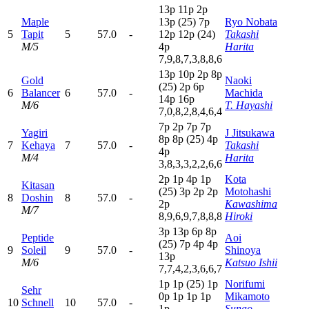
13p
11p
2
p
Maple
13p
(25)
7
p
Ryo Nobata
5
Tapit
5
57.0
-
12p
12p
(24)
Takashi
M/5
4
p
Harita
7,9,8,7,3,8,8,6
13p
10p
2
p
8
p
Gold
Naoki
(25)
2
p
6
p
6
Balancer
6
57.0
-
Machida
14p
16p
M/6
T. Hayashi
7,0,8,2,8,4,6,4
7
p
2
p
7
p
7
p
Yagiri
J Jitsukawa
8
p
8
p
(25)
4
p
7
Kehaya
7
57.0
-
Takashi
4
p
M/4
Harita
3,8,3,3,2,2,6,6
2
p
1
p
4
p
1
p
Kota
Kitasan
(25)
3
p
2
p
2
p
Motohashi
8
Doshin
8
57.0
-
2
p
Kawashima
M/7
8,9,6,9,7,8,8,8
Hiroki
3
p
13p
6
p
8
p
Peptide
Aoi
(25)
7
p
4
p
4
p
9
Soleil
9
57.0
-
Shinoya
13p
M/6
Katsuo Ishii
7,7,4,2,3,6,6,7
1
p
1
p
(25)
1
p
Norifumi
Sehr
0
p
1
p
1
p
1
p
Mikamoto
10
Schnell
10
57.0
-
1
p
Sunao