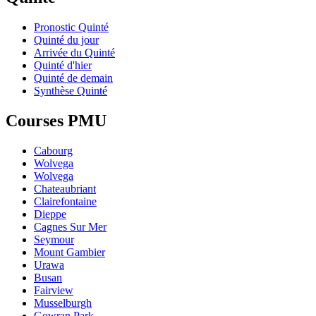
Pronostic Quinté
Quinté du jour
Arrivée du Quinté
Quinté d'hier
Quinté de demain
Synthèse Quinté
Courses PMU
Cabourg
Wolvega
Wolvega
Chateaubriant
Clairefontaine
Dieppe
Cagnes Sur Mer
Seymour
Mount Gambier
Urawa
Busan
Fairview
Musselburgh
Gowran Park