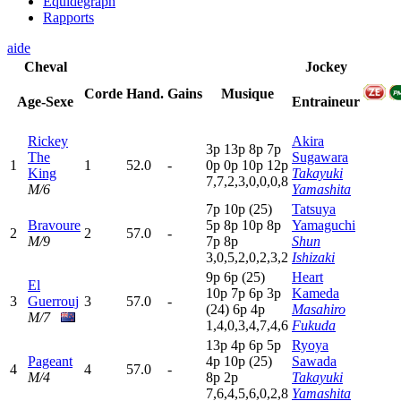
Equidegraph
Rapports
aide
Cheval
Jockey
Corde
Hand.
Gains
Musique
Age-Sexe
Entraineur
Rickey
Akira
3
p
13p
8
p
7
p
The
Sugawara
1
1
52.0
-
0
p
0
p
10p
12p
King
Takayuki
7,7,2,3,0,0,0,8
M/6
Yamashita
7
p
10p
(25)
Tatsuya
Bravoure
5
p
8
p
10p
8
p
Yamaguchi
2
2
57.0
-
M/9
7
p
8
p
Shun
3,0,5,2,0,2,3,2
Ishizaki
9
p
6
p
(25)
Heart
El
10p
7
p
6
p
3
p
Kameda
3
Guerrouj
3
57.0
-
(24)
6
p
4
p
Masahiro
M/7
1,4,0,3,4,7,4,6
Fukuda
13p
4
p
6
p
5
p
Ryoya
Pageant
4
p
10p
(25)
Sawada
4
4
57.0
-
M/4
8
p
2
p
Takayuki
7,6,4,5,6,0,2,8
Yamashita