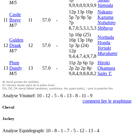
M/5
9,9,9,0,9,9,9,9
Yamada
12p
13p
10p
Nakano
Castle
5
p
7
p
9
p
5
p
Kazuma
11
Brave
11
57.0
-
7
p
Nobuhiro
M/7
8,7,0,5,3,1,5,3
Shibuya
1
p
16p
(25)
Noritada
Gulden
16p
13p
16p
Honda
12
Draak
12
57.0
-
1
p
3
p
(24)
Yoriaki
M/7
12p
Murakami
9,4,4,7,4,9,7,8
Plum
11p
2
p
6
p
1
p
Hiroki
13
Dandy
13
57.0
-
2
p
2
p
2
p
8
p
Okamura
M/5
9,8,4,9,8,8,8,2
Saito T.
⊗ cheval portant des oeilllères
E1 chevaux faisant partie de la même écurie
DA, DP, D4 cheval déferré (antérieurs, postérieurs, des quatre pieds), • pour la première fois.
Analyse Visuturf:
10
-
12
-
5
-
6
-
13
-
8
-
11
-
9
comment lire le graphique
Cheval
Jockey
Analyse Equidegraph:
10
-
8
-
1
-
7
-
5
-
12
-
13
-
4