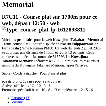
Memorial
R7C11
- Course plat sur 1700m pour ce
web, départ
12:50
-
web
Voici nos
pronostics
pour le web
Kuwajima Takaharu Memorial
11ème course PMU/Zeturf disputée en plat sur l'
hippodrome de
Funabashi
(7ème Réunion PMU). Ce
web
du jeudi 2 juillet 2026
se court sur une distance de 1700m et réunit 13 partants. Cette
épreuve est dotée de la somme de 51572€. Le
Kuwajima
Takaharu Memorial
débutera à 12:50. Retrouvez les résultats et
rapports du Kuwajima Takaharu Memorial après l'arrivée.
Sable - Corde à gauche - Pour 3 ans et plus
pas de pronostic base pour cette course.
Arrivée officielle :
12
-
10
-
5
-
8
Pronostic spéculatif
base:
10
-
8
-
13
complément:
12
-
5
-
6
Partants (13)
Visuturf