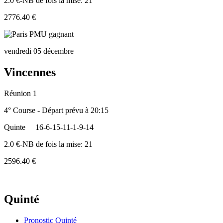
2.0 €-NB de fois la mise: 21
2776.40 €
vendredi 05 décembre
Vincennes
Réunion 1
4° Course - Départ prévu à 20:15
Quinte
16-6-15-11-1-9-14
2.0 €-NB de fois la mise: 21
2596.40 €
Quinté
Pronostic Quinté