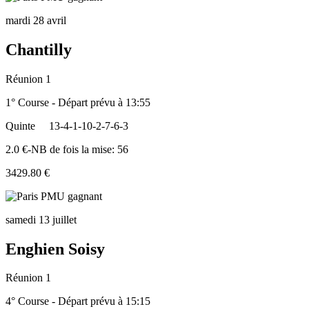
mardi 28 avril
Chantilly
Réunion 1
1° Course - Départ prévu à 13:55
Quinte
13-4-1-10-2-7-6-3
2.0 €-NB de fois la mise: 56
3429.80 €
samedi 13 juillet
Enghien Soisy
Réunion 1
4° Course - Départ prévu à 15:15