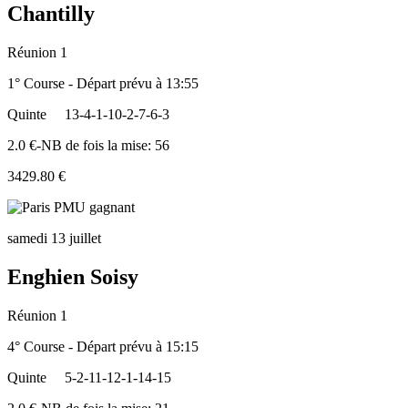
Chantilly
Réunion 1
1° Course - Départ prévu à 13:55
Quinte
13-4-1-10-2-7-6-3
2.0 €-NB de fois la mise: 56
3429.80 €
samedi 13 juillet
Enghien Soisy
Réunion 1
4° Course - Départ prévu à 15:15
Quinte
5-2-11-12-1-14-15