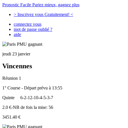
Pronostic Facile
Pariez mieux, gagnez plus
> Inscrivez vous Gratuitement! <
connectez vous
mot de passe oublié ?
aide
jeudi 23 janvier
Vincennes
Réunion 1
1° Course - Départ prévu à 13:55
Quinte
6-2-12-10-4-5-3-7
2.0 €-NB de fois la mise: 56
3451.40 €