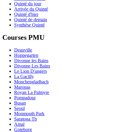
Quinté du jour
Arrivée du Quinté
Quinté d'hier
Quinté de demain
Synthèse Quinté
Courses PMU
Deauville
Hoppegarten
Divonne les Bains
Divonne Les Bains
Le Lion D'angers
La Gacilly
Monchengladbach
Maronas
Royan La Palmyre
Pompadour
Busan
Seoul
Monmouth Park
Saratoga Tb
Amal
Goteborg