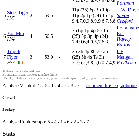
7,6,8,7,7,6,9,7,8,6,6,8
Portman
11p
(25)
6
p
3
p
10p
J. W. Doyl
Steel Tiger
5
2
59.5
-
11p
2
p
1
p
(24)
1
p
4
p
Simon
H/5
9,4,7,0,9,8,9,9,6,7,5,8
Crisford
Loughnane
3
p
6
p
1
p
4
p
6
p
1
p
Yaa Min
Bil.
6
4
56.5
-
(25)
5
p
3
p
4
p
(24)
H/4
Hayley
7,4,9,6,4,9,5,7,6,3
Burton
Tripoli
3
p
3
h
4
p
8
h
7
p
2
h
P F
7
Flyer
3
53.0
-
(25)
5
h
4
s
T
s
3
h
Mangan
H/7
7,7,6,2,3,8,5,6,0,7,4,9
F O'brien
⊗ cheval portant des oeilllères
E1 chevaux faisant partie de la même écurie
DA, DP, D4 cheval déferré (antérieurs, postérieurs, des quatre pieds), • pour la première fois.
Analyse Visuturf:
5
-
6
-
1
-
4
-
2
-
3
-
7
comment lire le graphique
Cheval
Jockey
Analyse Equidegraph:
5
-
4
-
1
-
6
-
2
-
3
-
7
Stats