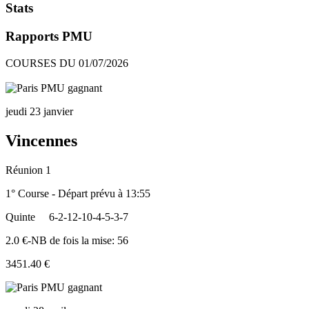
Stats
Rapports PMU
COURSES DU 01/07/2026
jeudi 23 janvier
Vincennes
Réunion 1
1° Course - Départ prévu à 13:55
Quinte
6-2-12-10-4-5-3-7
2.0 €-NB de fois la mise: 56
3451.40 €