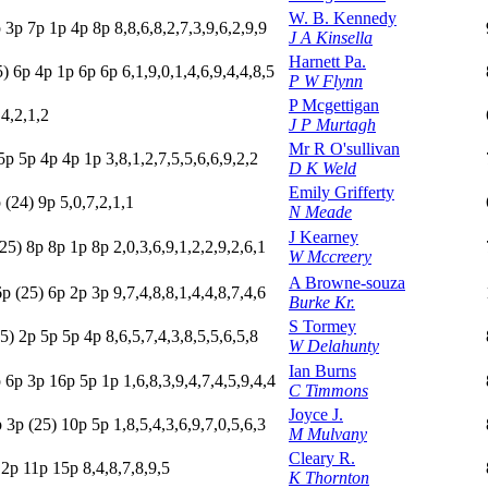
W. B. Kennedy
p
3
p
7
p
1
p
4
p
8
p
8,8,6,8,2,7,3,9,6,2,9,9
J A Kinsella
Harnett Pa.
5)
6
p
4
p
1
p
6
p
6
p
6,1,9,0,1,4,6,9,4,4,8,5
P W Flynn
P Mcgettigan
,4,2,1,2
J P Murtagh
Mr R O'sullivan
5
p
5
p
4
p
4
p
1
p
3,8,1,2,7,5,5,6,6,9,2,2
D K Weld
Emily Grifferty
p
(24)
9
p
5,0,7,2,1,1
N Meade
J Kearney
(25)
8
p
8
p
1
p
8
p
2,0,3,6,9,1,2,2,9,2,6,1
W Mccreery
A Browne-souza
6
p
(25)
6
p
2
p
3
p
9,7,4,8,8,1,4,4,8,7,4,6
Burke Kr.
S Tormey
5)
2
p
5
p
5
p
4
p
8,6,5,7,4,3,8,5,5,6,5,8
W Delahunty
Ian Burns
p
6
p
3
p
16p
5
p
1
p
1,6,8,3,9,4,7,4,5,9,4,4
C Timmons
Joyce J.
p
3
p
(25)
10p
5
p
1,8,5,4,3,6,9,7,0,5,6,3
M Mulvany
Cleary R.
12p
11p
15p
8,4,8,7,8,9,5
K Thornton