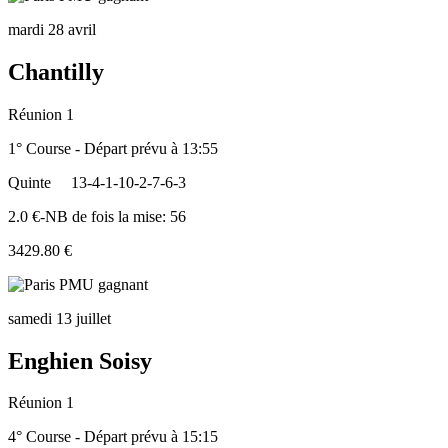
mardi 28 avril
Chantilly
Réunion 1
1° Course - Départ prévu à 13:55
Quinte
13-4-1-10-2-7-6-3
2.0 €-NB de fois la mise: 56
3429.80 €
samedi 13 juillet
Enghien Soisy
Réunion 1
4° Course - Départ prévu à 15:15