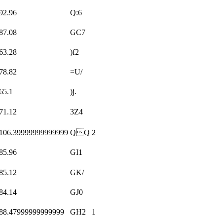
92.96
Q:6
87.08
GC7
63.28
)f2
78.82
=U/
65.1
)j.
71.12
3Z4
106.39999999999999
QQ
2
85.96
GI1
85.12
GK/
84.14
GJ0
88.47999999999999
GH2
1