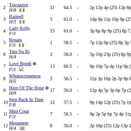
Tawaazon
2
11
64.5
-
2
p
12p
4
p
(25)
12p
8
H/8
Rappell
3
5
61.0
-
14p
9
p
11p
10p
9
p
(2
H/5
Lady Kelly
4
15
61.0
-
3
p
6
p
8
p
9
p
(25)
8
p
7
F/3
Rosato
5
1
58.5
-
7
p
12p
9
p
(25)
8
p
3
p
F/5
Tara Na Ri
6
2
58.0
-
5
p
10p
23p
(25)
8
p
9
H/4
Love Bomb
⊗
7
13
60.5
-
8
p
10p
7
p
4
p
11p
9
p
F/3
Whatswrongnow
8
3
56.5
-
11p
3
p
16p
2
p
2
p
9
p
H/5
Hero Of The Hour
⊗
9
17
56.0
-
12p
4
p
5
p
3
p
6
p
7
p
(2
H/9
Step Back In Time
10
12
57.5
-
9
p
14p
12p
(25)
7
p
1
F/8
Mini Cotai
11
7
56.5
-
9
p
2
p
5
p
6
p
7
p
4
p
11
F/3
Monastere
12
8
56.0
-
2
p
16p
(25)
12p
13p
H/4