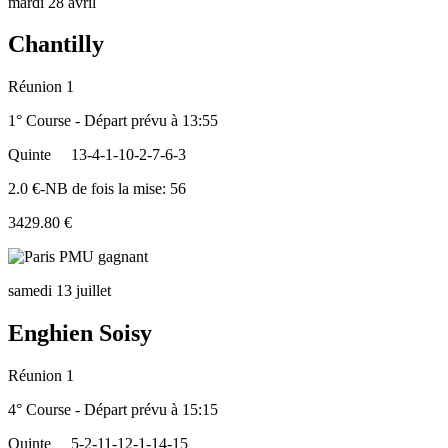
mardi 28 avril
Chantilly
Réunion 1
1° Course - Départ prévu à 13:55
Quinte
13-4-1-10-2-7-6-3
2.0 €-NB de fois la mise: 56
3429.80 €
samedi 13 juillet
Enghien Soisy
Réunion 1
4° Course - Départ prévu à 15:15
Quinte
5-2-11-12-1-14-15