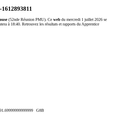
ouse
(52nde Réunion PMU). Ce
web
du mercredi 1 juillet 2026 se
tera à 18:40. Retrouvez les résultats et rapports du Apprentice
91.69999999999999
G8B