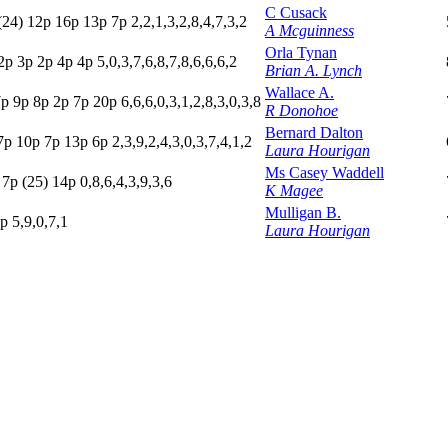
C Cusack
(24)
12p
16p
13p
7
p
2,2,1,3,2,8,4,7,3,2
A Mcguinness
Orla Tynan
2
p
3
p
2
p
4
p
4
p
5,0,3,7,6,8,7,8,6,6,6,2
Brian A. Lynch
Wallace A.
7p
9
p
8
p
2
p
7
p
20p
6,6,6,0,3,1,2,8,3,0,3,8
R Donohoe
Bernard Dalton
7
p
10p
7
p
13p
6
p
2,3,9,2,4,3,0,3,7,4,1,2
Laura Hourigan
Ms Casey Waddell
7
p
(25)
14p
0,8,6,4,3,9,3,6
K Magee
Mulligan B.
p
5,9,0,7,1
Laura Hourigan