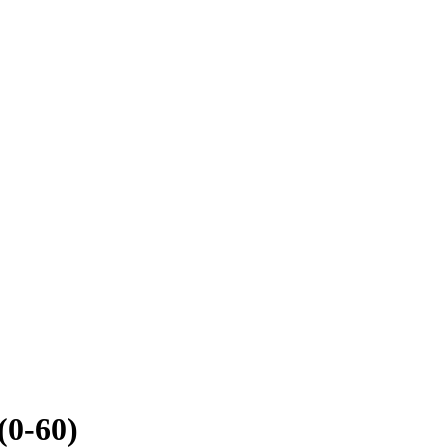
(0-60)