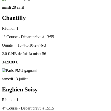
mardi 28 avril
Chantilly
Réunion 1
1° Course - Départ prévu à 13:55
Quinte
13-4-1-10-2-7-6-3
2.0 €-NB de fois la mise: 56
3429.80 €
samedi 13 juillet
Enghien Soisy
Réunion 1
4° Course - Départ prévu à 15:15