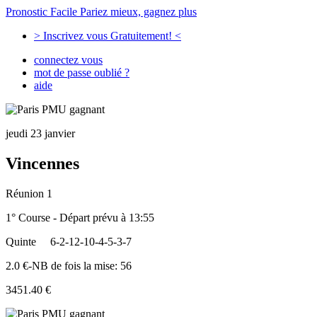
Pronostic Facile
Pariez mieux, gagnez plus
> Inscrivez vous Gratuitement! <
connectez vous
mot de passe oublié ?
aide
jeudi 23 janvier
Vincennes
Réunion 1
1° Course - Départ prévu à 13:55
Quinte
6-2-12-10-4-5-3-7
2.0 €-NB de fois la mise: 56
3451.40 €