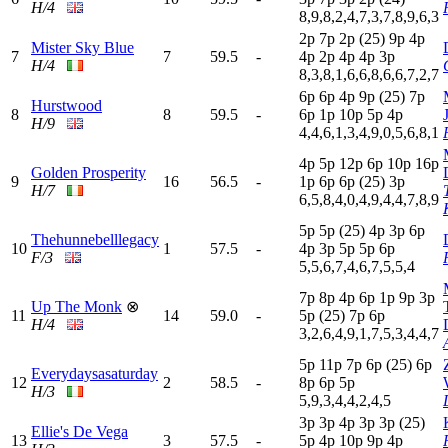
H/4
8,9,8,2,4,7,3,7,8,9,6,3
2
p
7
p
2
p
(25)
9
p
4
p
Mister Sky Blue
7
7
59.5
-
4
p
2
p
4
p
4
p
3
p
H/4
8,3,8,1,6,6,8,6,6,7,2,7
6
p
6
p
4
p
9
p
(25)
7
p
Hurstwood
8
8
59.5
-
6
p
1
p
10p
5
p
4
p
H/9
4,4,6,1,3,4,9,0,5,6,8,1
4
p
5
p
12p
6
p
10p
16p
Golden Prosperity
9
16
56.5
-
1
p
6
p
6
p
(25)
3
p
H/7
6,5,8,4,0,4,9,4,4,7,8,9
5
p
5
p
(25)
4
p
3
p
6
p
Thehunnebelllegacy
10
1
57.5
-
4
p
3
p
5
p
5
p
6
p
F/3
5,5,6,7,4,6,7,5,5,4
7
p
8
p
4
p
6
p
1
p
9
p
3
p
Up The Monk
⊗
11
14
59.0
-
5
p
(25)
7
p
6
p
H/4
3,2,6,4,9,1,7,5,3,4,4,7
5
p
11p
7
p
6
p
(25)
6
p
Everydaysasaturday
12
2
58.5
-
8
p
6
p
5
p
H/3
5,9,3,4,4,2,4,5
3
p
3
p
4
p
3
p
3
p
(25)
Ellie's De Vega
13
3
57.5
-
5
p
4
p
10p
9
p
4
p