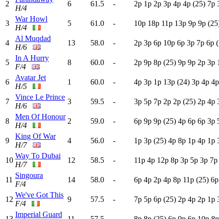
2
6
61.5
-
2
p
1
p
2
p
3
p
4
p
4
p
(25)
7
p
H/4
War Howl
3
5
61.0
-
10p
18p
11p
13p
9
p
9
p
(25
H/4
Al Muqdad
4
13
58.0
-
2
p
3
p
6
p
10p
6
p
3
p
7
p
6
p
H/6
In A Hurry
5
8
60.0
-
2
p
9
p
8
p
(25)
9
p
9
p
2
p
3
p
F/4
Avatar Jet
6
1
60.0
-
4
p
3
p
1
p
13p
(24)
3
p
4
p
4
H/5
Vince Le Prince
7
3
59.5
-
3
p
5
p
7
p
2
p
2
p
(25)
2
p
4
p
H/6
Men Of Honour
8
2
59.0
-
6
p
9
p
9
p
(25)
4
p
6
p
6
p
3
p
H/4
King Of War
9
4
56.0
-
1
p
3
p
(25)
4
p
8
p
1
p
4
p
1
p
H/7
Way To Dubai
10
12
58.5
-
11p
4
p
12p
8
p
3
p
5
p
3
p
7
H/7
Singoura
11
14
58.0
-
6
p
4
p
2
p
4
p
8
p
11p
(25)
6
F/4
We've Got This
12
9
57.5
-
7
p
5
p
6
p
(25)
2
p
4
p
2
p
1
p
F/4
Imperial Guard
13
11
57.5
-
8
p
8
p
(25)
6
p
9
p
6
p
10p
8