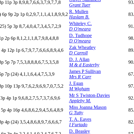
3
p
11p
3
p
8,9,8,7,6,6,3,7,9,7,7,8
93
Grant Tuer
R. Mullen
)
6
p
9
p
2
p
1
p
0,2,9,7,1,1,4,1,8,9,9,2
83
Haslam B.
Whiteley C.
(25)
5
p
3
p
8,7,4,0,4,7,3,4,5,7,2,9
91
D O'meara
D. Tudhope
1
p
2
p
6
p
8,1,2,1,1,8,7,9,8,4,8,8
98
D O'meara
Zak Wheatley
p
4
p
12p
1
p
6,7,9,7,7,6,6,6,8,9,4,6
89
D Carroll
D. J. Allan
3
p
5
p
7
p
7,5,3,8,8,8,6,7,5,3,5,8
90
M & d Easterby
James P Sullivan
5
p
7
p
(24)
4,1,1,6,4,4,7,5,3,9
67
Mrs R Carr
J. Egan
3
p
10p
13p
9,7,6,2,9,6,9,7,0,7,5,2
97
M Wigham
Mr S Twiston-Davies
p
3
p
4
p
1
p
9,6,8,2,7,5,7,3,7,6,9,6
92
Appleby M.
Miss Joanna Mason
p
5
p
4
p
16p
4,6,8,6,2,9,4,5,6,4,8,9
85
G Tutty
T. A. Eaves
3
p
4
p
(24)
3,5,4,8,6,8,9,7,6,6,6,7
82
I Furtado
D. Beasley
p
6
p
3
p
4
p
2,2,4,1,4,0,2,4,7,6,7,2
57