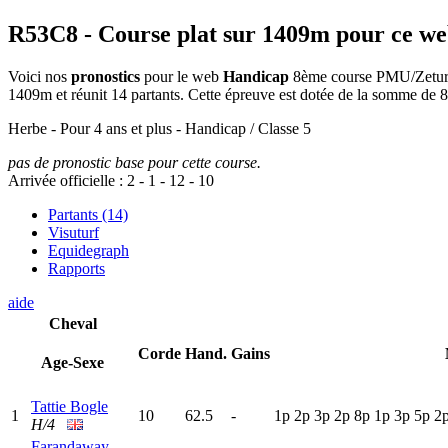
R53C8
- Course plat sur 1409m pour ce w
Voici nos
pronostics
pour le web
Handicap
8ème course PMU/Zeturf d
1409m et réunit 14 partants. Cette épreuve est dotée de la somme de
Herbe - Pour 4 ans et plus - Handicap / Classe 5
pas de pronostic base pour cette course.
Arrivée officielle :
2
-
1
-
12
-
10
Partants (14)
Visuturf
Equidegraph
Rapports
aide
Cheval
Corde
Hand.
Gains
Age-Sexe
Tattie Bogle
1
10
62.5
-
1
p
2
p
3
p
2
p
8
p
1
p
3
p
5
p
2
H/4
Farandaway