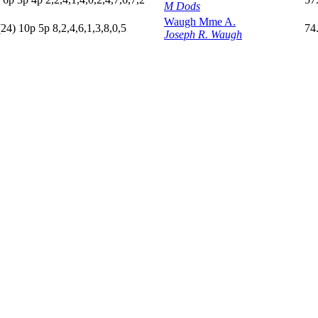
M Dods
Waugh Mme A.
(24)
10p
5
p
8,2,4,6,1,3,8,0,5
74
Joseph R. Waugh