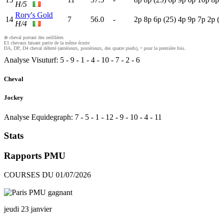
H/5
Rory's Gold
14
7
56.0
-
2
p
8
p
6
p
(25)
4
p
9
p
7
p
2
p
H/4
⊗ cheval portant des oeilllères
E1 chevaux faisant partie de la même écurie
DA, DP, D4 cheval déferré (antérieurs, postérieurs, des quatre pieds), • pour la première fois.
Analyse Visuturf:
5
-
9
-
1
-
4
-
10
-
7
-
2
-
6
Cheval
Jockey
Analyse Equidegraph:
7
-
5
-
1
-
12
-
9
-
10
-
4
-
11
Stats
Rapports PMU
COURSES DU 01/07/2026
jeudi 23 janvier