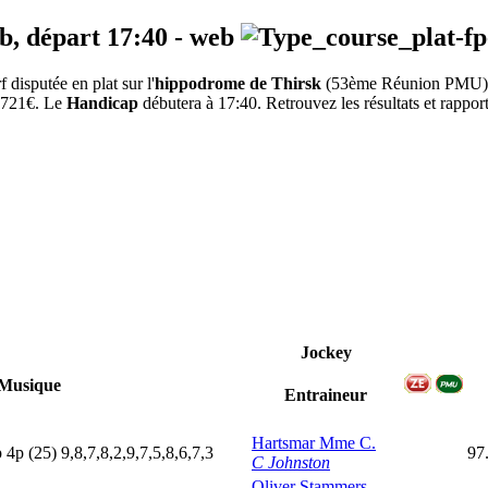
eb, départ
17:40
-
web
isputée en plat sur l'
hippodrome de Thirsk
(53ème Réunion PMU)
 8721€. Le
Handicap
débutera à 17:40. Retrouvez les résultats et rappor
Jockey
Musique
Entraineur
Hartsmar Mme C.
p
4
p
(25)
9,8,7,8,2,9,7,5,8,6,7,3
97
C Johnston
Oliver Stammers