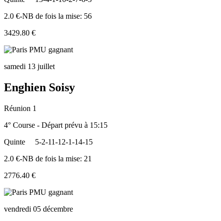
2.0 €-NB de fois la mise: 56
3429.80 €
samedi 13 juillet
Enghien Soisy
Réunion 1
4° Course - Départ prévu à 15:15
Quinte
5-2-11-12-1-14-15
2.0 €-NB de fois la mise: 21
2776.40 €
vendredi 05 décembre