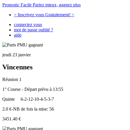
Pronostic Facile
Pariez mieux, gagnez plus
> Inscrivez vous Gratuitement! <
connectez vous
mot de passe oublié ?
aide
jeudi 23 janvier
Vincennes
Réunion 1
1° Course - Départ prévu à 13:55
Quinte
6-2-12-10-4-5-3-7
2.0 €-NB de fois la mise: 56
3451.40 €