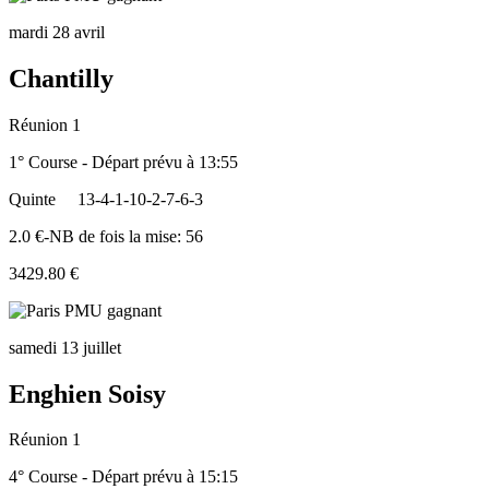
mardi 28 avril
Chantilly
Réunion 1
1° Course - Départ prévu à 13:55
Quinte
13-4-1-10-2-7-6-3
2.0 €-NB de fois la mise: 56
3429.80 €
samedi 13 juillet
Enghien Soisy
Réunion 1
4° Course - Départ prévu à 15:15