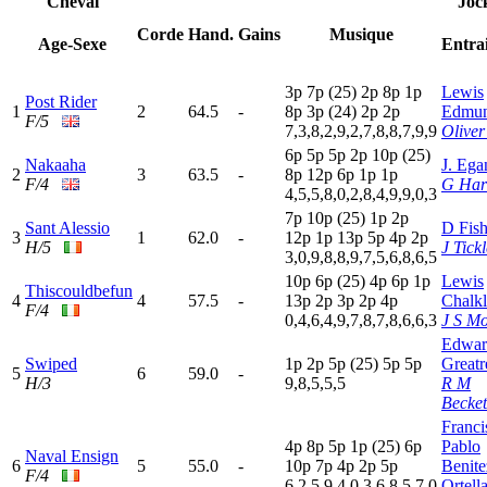
Cheval
Joc
Corde
Hand.
Gains
Musique
Age-Sexe
Entra
3
p
7
p
(25)
2
p
8
p
1
p
Lewis
Post Rider
1
2
64.5
-
8
p
3
p
(24)
2
p
2
p
Edmu
F/5
7,3,8,2,9,2,7,8,8,7,9,9
Oliver
6
p
5
p
5
p
2
p
10p
(25)
Nakaaha
J. Ega
2
3
63.5
-
8
p
12p
6
p
1
p
1
p
F/4
G Har
4,5,5,8,0,2,8,4,9,9,0,3
7
p
10p
(25)
1
p
2
p
Sant Alessio
D Fish
3
1
62.0
-
12p
1
p
13p
5
p
4
p
2
p
H/5
J Tickl
3,0,9,8,8,9,7,5,6,8,6,5
10p
6
p
(25)
4
p
6
p
1
p
Lewis
Thiscouldbefun
4
4
57.5
-
13p
2
p
3
p
2
p
4
p
Chalk
F/4
0,4,6,4,9,7,8,7,8,6,6,3
J S M
Edwar
Swiped
1
p
2
p
5
p
(25)
5
p
5
p
Greatr
5
6
59.0
-
H/3
9,8,5,5,5
R M
Becket
Franci
4
p
8
p
5
p
1
p
(25)
6
p
Pablo
Naval Ensign
6
5
55.0
-
10p
7
p
4
p
2
p
5
p
Benite
F/4
6,2,5,9,4,0,3,6,8,5,7,0
Ortell