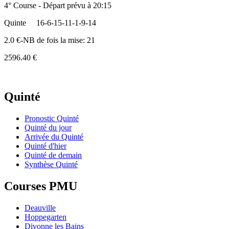
4° Course - Départ prévu à 20:15
Quinte
16-6-15-11-1-9-14
2.0 €-NB de fois la mise: 21
2596.40 €
Quinté
Pronostic Quinté
Quinté du jour
Arrivée du Quinté
Quinté d'hier
Quinté de demain
Synthèse Quinté
Courses PMU
Deauville
Hoppegarten
Divonne les Bains