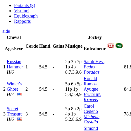
Partants (8)
Visuturf
Equidegraph
Rapports
aide
Cheval
Jockey
Corde
Hand.
Gains
Musique
Age-Sexe
Entraineur
Russian
2
p
3
p
7
p
Sarah Hess
1
Hammer
1
54.5
-
1
p
4
p
Pedro
81.
H/6
8,7,3,9,6
Posadas
Ronald
Winter's
5
p
6
p
5
p
Ramos
2
Ghost
2
54.5
-
11p
1
p
Ayuque
84.
H/7
5,4,5,9,9
Bruce M.
Kravets
Carol
Secret
5
p
8
p
2
p
Cedeno
3
Treasure
3
54.5
-
4
p
1
p
78.
Michelle
H/6
5,2,8,6,9
Castillo
Simond