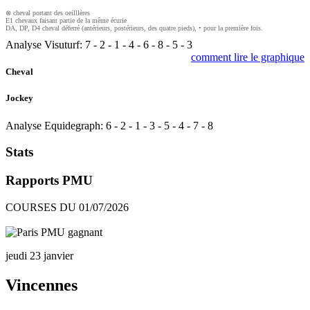
⊗ cheval portant des oeilllères
E1 chevaux faisant partie de la même écurie
DA, DP, D4 cheval déferré (antérieurs, postérieurs, des quatre pieds), • pour la première fois.
Analyse Visuturf:
7
-
2
-
1
-
4
-
6
-
8
-
5
-
3
comment lire le graphique
Cheval
Jockey
Analyse Equidegraph:
6
-
2
-
1
-
3
-
5
-
4
-
7
-
8
Stats
Rapports PMU
COURSES DU 01/07/2026
jeudi 23 janvier
Vincennes