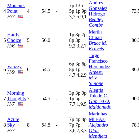
Andres
Montauk
7
p
13p
Gonzalez
4
Point
4
54.5
-
5
p
1
p
9
p
73.
Hidrogo
H/7
3,7,5,9,1
Bentley
Combs
Martin
Hardy
1
p
8
p
7
p
Chuan
5
Choice
5
56.0
-
8
p
3
p
80.
Bruce M.
H/6
9,2,3,2,7
Kravets
Jorge
Francisco
6
p
3
p
6
p
Vanzzy
Hernandez
6
6
54.5
-
8
p
1
p
86.
H/9
Amesti
4,7,4,2,9
M V
Simone
Alegria
Morning
3
p
3
p
9
p
Toledo C.
7
Thoughts
7
54.5
-
1
p
5
p
90.
Gabriel O.
H/7
7,7,1,9,5
Maldonado
Marinhas
Azure
7
p
4
p
3
p
Mlle As.
8
Sky
8
54.5
-
7
p
7
p
Alejandro
78.
H/7
3,6,7,3,3
Olais
Mendieta