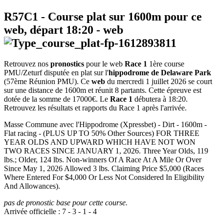
R57C1
- Course plat sur 1600m pour ce
web, départ
18:20
-
web
Retrouvez nos
pronostics
pour le web
Race 1
1ère course
PMU/Zeturf disputée en plat sur l'
hippodrome de Delaware Park
(57ème Réunion PMU). Ce
web
du mercredi 1 juillet 2026 se court
sur une distance de 1600m et réunit 8 partants. Cette épreuve est
dotée de la somme de 17000€. Le
Race 1
débutera à 18:20.
Retrouvez les résultats et rapports du Race 1 après l'arrivée.
Masse Commune avec l'Hippodrome (Xpressbet) - Dirt - 1600m -
Flat racing - (PLUS UP TO 50% Other Sources) FOR THREE
YEAR OLDS AND UPWARD WHICH HAVE NOT WON
TWO RACES SINCE JANUARY 1, 2026. Three Year Olds, 119
lbs.; Older, 124 lbs. Non-winners Of A Race At A Mile Or Over
Since May 1, 2026 Allowed 3 lbs. Claiming Price $5,000 (Races
Where Entered For $4,000 Or Less Not Considered In Eligibility
And Allowances).
pas de pronostic base pour cette course.
Arrivée officielle :
7
-
3
-
1
-
4