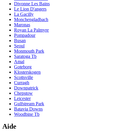
Divonne Les Bains
Le Lion D'angers
La Gacilly
Monchengladbach
Maronas
Royan La Palmyre
Pompadour
Busan
Seoul
Monmouth Park
Saratoga Tb
Amal
Goteborg
Klosterskogen
Scottsville
Curragh
Downpatrick
Chepstow
Leicester
Gulfstream Park
Batavia Downs
Woodbine Tb
Aide