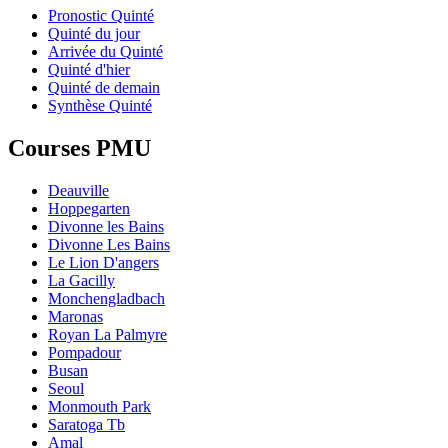
Pronostic Quinté
Quinté du jour
Arrivée du Quinté
Quinté d'hier
Quinté de demain
Synthèse Quinté
Courses PMU
Deauville
Hoppegarten
Divonne les Bains
Divonne Les Bains
Le Lion D'angers
La Gacilly
Monchengladbach
Maronas
Royan La Palmyre
Pompadour
Busan
Seoul
Monmouth Park
Saratoga Tb
Amal