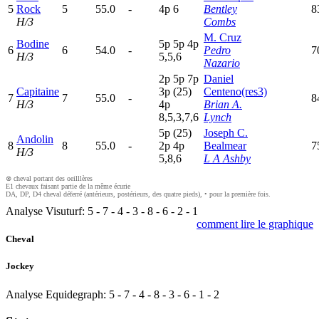
5
Rock
5
55.0
-
4
p
6
Bentley
8
H/3
Combs
M. Cruz
Bodine
5
p
5
p
4
p
6
6
54.0
-
Pedro
7
H/3
5,5,6
Nazario
2
p
5
p
7
p
Daniel
Capitaine
3
p
(25)
Centeno(res3)
7
7
55.0
-
8
H/3
4
p
Brian A.
8,5,3,7,6
Lynch
5
p
(25)
Joseph C.
Andolin
8
8
55.0
-
2
p
4
p
Bealmear
7
H/3
5,8,6
L A Ashby
⊗ cheval portant des oeilllères
E1 chevaux faisant partie de la même écurie
DA, DP, D4 cheval déferré (antérieurs, postérieurs, des quatre pieds), • pour la première fois.
Analyse Visuturf:
5
-
7
-
4
-
3
-
8
-
6
-
2
-
1
comment lire le graphique
Cheval
Jockey
Analyse Equidegraph:
5
-
7
-
4
-
8
-
3
-
6
-
1
-
2