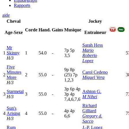
Equidegraph
Rapports
aide
Cheval
Jockey
Corde
Hand.
Gains
Musique
Age-Sexe
Entraineur
Sarah Hess
Mr
7
p
5
p
Mario
1
Skinny
1
54.0
-
5
3,5
Roberto
H/3
Lopez
Five
9
p
8
p
Minutes
Carol Cedeno
2
2
55.0
-
(25)
7
p
3
More
Miguel Vera
1,2,3
H/3
3
p
6
p
4
p
Starmetal
Ashton G.
3
3
55.0
-
3
p
4
p
7
H/3
M Nihei
7,4,6,7,6
Richard
Sun's
4
p
4
p
Gilliard
4
Arising
4
55.0
-
7
6,6
Gregory d.
H/3
Sacco
Rum
J.-P. Lopez