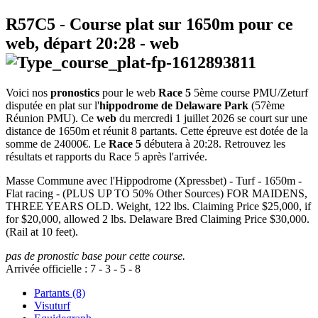
R57C5
- Course plat sur 1650m pour ce
web, départ
20:28
-
web
Voici nos
pronostics
pour le web
Race 5
5ème course PMU/Zeturf
disputée en plat sur l'
hippodrome de Delaware Park
(57ème
Réunion PMU). Ce
web
du mercredi 1 juillet 2026 se court sur une
distance de 1650m et réunit 8 partants. Cette épreuve est dotée de la
somme de 24000€. Le
Race 5
débutera à 20:28. Retrouvez les
résultats et rapports du Race 5 après l'arrivée.
Masse Commune avec l'Hippodrome (Xpressbet) - Turf - 1650m -
Flat racing - (PLUS UP TO 50% Other Sources) FOR MAIDENS,
THREE YEARS OLD. Weight, 122 lbs. Claiming Price $25,000, if
for $20,000, allowed 2 lbs. Delaware Bred Claiming Price $30,000.
(Rail at 10 feet).
pas de pronostic base pour cette course.
Arrivée officielle :
7
-
3
-
5
-
8
Partants (8)
Visuturf