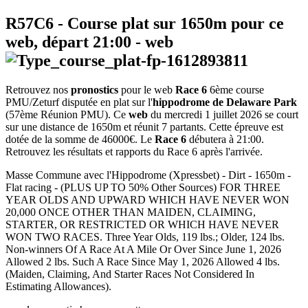
R57C6
- Course plat sur 1650m pour ce
web, départ
21:00
-
web
Retrouvez nos
pronostics
pour le web
Race 6
6ème course
PMU/Zeturf disputée en plat sur l'
hippodrome de Delaware Park
(57ème Réunion PMU). Ce
web
du mercredi 1 juillet 2026 se court
sur une distance de 1650m et réunit 7 partants. Cette épreuve est
dotée de la somme de 46000€. Le
Race 6
débutera à 21:00.
Retrouvez les résultats et rapports du Race 6 après l'arrivée.
Masse Commune avec l'Hippodrome (Xpressbet) - Dirt - 1650m -
Flat racing - (PLUS UP TO 50% Other Sources) FOR THREE
YEAR OLDS AND UPWARD WHICH HAVE NEVER WON
20,000 ONCE OTHER THAN MAIDEN, CLAIMING,
STARTER, OR RESTRICTED OR WHICH HAVE NEVER
WON TWO RACES. Three Year Olds, 119 lbs.; Older, 124 lbs.
Non-winners Of A Race At A Mile Or Over Since June 1, 2026
Allowed 2 lbs. Such A Race Since May 1, 2026 Allowed 4 lbs.
(Maiden, Claiming, And Starter Races Not Considered In
Estimating Allowances).