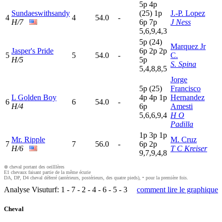
5
p
4
p
Sundaeswithsandy
(25)
1
p
J.-P. Lopez
4
4
54.0
-
H/7
6
p
7
p
J Ness
5,6,9,4,3
5
p
(24)
Marquez Jr
Jasper's Pride
6
p
2
p
2
p
5
5
54.0
-
C.
H/5
5
p
S. Spina
5,4,8,8,5
Jorge
5
p
(25)
Francisco
L Golden Boy
4
p
4
p
1
p
Hernandez
6
6
54.0
-
H/4
6
p
Amesti
5,6,6,9,4
H O
Padilla
1
p
3
p
1
p
Mr. Ripple
M. Cruz
7
7
56.0
-
6
p
2
p
H/6
T C Kreiser
9,7,9,4,8
⊗ cheval portant des oeilllères
E1 chevaux faisant partie de la même écurie
DA, DP, D4 cheval déferré (antérieurs, postérieurs, des quatre pieds), • pour la première fois.
Analyse Visuturf:
1
-
7
-
2
-
4
-
6
-
5
-
3
comment lire le graphique
Cheval