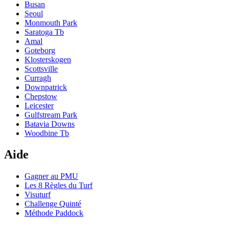
Busan
Seoul
Monmouth Park
Saratoga Tb
Amal
Goteborg
Klosterskogen
Scottsville
Curragh
Downpatrick
Chepstow
Leicester
Gulfstream Park
Batavia Downs
Woodbine Tb
Aide
Gagner au PMU
Les 8 Règles du Turf
Visuturf
Challenge Quinté
Méthode Paddock