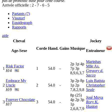
pas de pronostic base pour cette course.
Arrivée officielle :
2
-
7
-
6
-
5
Partants (7)
Visuturf
Equidegraph
Rapports
aide
Cheval
Jockey
Corde
Hand.
Gains
Musique
Age-Sexe
Entraineur
Marinhas
2
p
1
p
4
p
Risk Factor
Mlle As.
1
1
54.0
-
7
p
3
p
H/4
Gregory d.
8,9,6,3,7
Sacco
Embrace My
3
p
2
p
8
p
Luis Batista
2
Uncle
2
54.0
-
1
p
2
p
Christopher
H/9
7,8,2,9,8
Seale
8
p
(25)
José Moya
Forever Chocolate
4
p
2
p
3
p
3
3
54.0
-
Rory K.
H/7
1
p
Huston
2,6,8,7,9