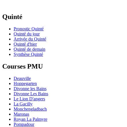
Quinté
Pronostic Quinté
Quinté du jour
Arrivée du Quinté
Quinté d'hier
Quinté de demain
Synthèse Quinté
Courses PMU
Deauville
Hoppegarten
Divonne les Bains
Divonne Les Bains
Le Lion D'angers
La Gacilly
Monchengladbach
Maronas
Royan La Palmyre
Pompadour