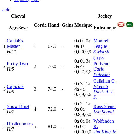
aide
Cheval
Jockey
Corde
Hand.
Gains
Musique
Age-Sexe
Entraineur
Cantab's
0
a
0
a
0
a
Montrell
1
Master
1
67.5
-
0
a
1
a
Teague
H/11
0,0,0,0,9
S Marsh
Carlo
0
a
0
a
3
a
Pretty Two
Poliseno
2
2
70.0
-
3
a
4
a
H/5
Carlo
0,0,7,7,6
Poliseno
Callahan C.
0
a
3
a
1
a
Capicola
Ffrench
3
3
74.5
-
4
a
4
a
H/5
Davis d. J.
0,7,9,6,6
S.
0
a
2
a
1
a
Snow Burst
Ross Shand
4
4
72.0
-
0
a
0
a
H/7
Lyn Shand
0,8,9,0,0
0
a
0
a
0
a
Wolfenden
Hustlenomics
5
5
81.0
-
0
a
0
a
R.
H/7
0,0,0,0,0
Jim King Jr