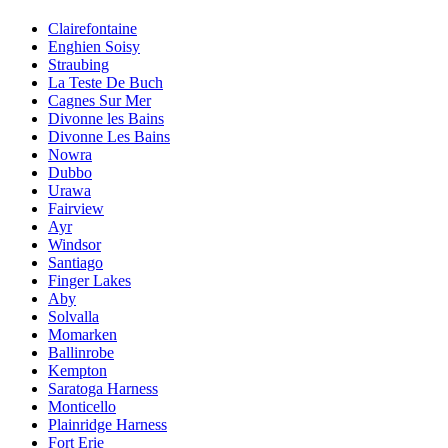
Clairefontaine
Enghien Soisy
Straubing
La Teste De Buch
Cagnes Sur Mer
Divonne les Bains
Divonne Les Bains
Nowra
Dubbo
Urawa
Fairview
Ayr
Windsor
Santiago
Finger Lakes
Aby
Solvalla
Momarken
Ballinrobe
Kempton
Saratoga Harness
Monticello
Plainridge Harness
Fort Erie