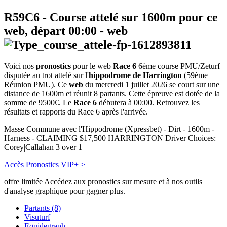
R59C6
- Course attelé sur 1600m pour ce
web, départ
00:00
-
web
Voici nos
pronostics
pour le web
Race 6
6ème course PMU/Zeturf
disputée au trot attelé sur l'
hippodrome de Harrington
(59ème
Réunion PMU). Ce
web
du mercredi 1 juillet 2026 se court sur une
distance de 1600m et réunit 8 partants. Cette épreuve est dotée de la
somme de 9500€. Le
Race 6
débutera à 00:00. Retrouvez les
résultats et rapports du Race 6 après l'arrivée.
Masse Commune avec l'Hippodrome (Xpressbet) - Dirt - 1600m -
Harness - CLAIMING $17,500 HARRINGTON Driver Choices:
Corey|Callahan 3 over 1
Accès Pronostics VIP+ >
offre limitée
Accédez aux pronostics sur mesure et à nos outils
d'analyse graphique pour gagner plus.
Partants (8)
Visuturf
Equidegraph