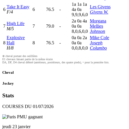
1
a
1
a
1
a
Take It Easy
Les Givens
6
6
76.5
-
4
a
0
a
F/4
Givens W.
9,9,9,6,0
2
a
0
a
4
a
Morgana
High Life
7
7
79.0
-
0
a
0
a
Mellies
M/5
8,0,6,0,0
Johnson
Explosive
0
a
0
a
2
a
Mike Cole
8
Hall
8
76.5
-
0
a
0
a
Joseph
H/8
0,0,8,0,0
Columbo
⊗ cheval portant des oeilllères
E1 chevaux faisant partie de la même écurie
DA, DP, D4 cheval déferré (antérieurs, postérieurs, des quatre pieds), • pour la première fois.
Cheval
Jockey
Stats
COURSES DU 01/07/2026
jeudi 23 janvier