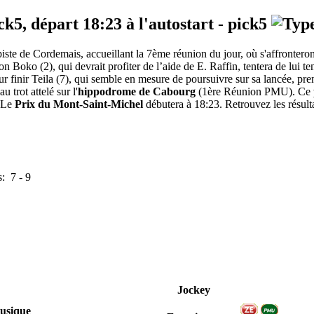
ick5, départ
18:23
à l'autostart -
pick5
ste de Cordemais, accueillant la 7ème réunion du jour, où s'affronteront 1
on Boko (2), qui devrait profiter de l’aide de E. Raffin, tentera de lui 
 Pour finir Teila (7), qui semble en mesure de poursuivre sur sa lancée,
trot attelé sur l'
hippodrome de Cabourg
(1ère Réunion PMU). Ce
. Le
Prix du Mont-Saint-Michel
débutera à 18:23. Retrouvez les résulta
s:
7
-
9
Jockey
usique