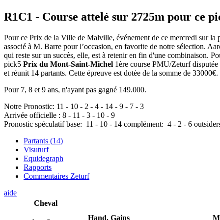
R1C1
- Course attelé sur 2725m pour ce p
Pour ce Prix de la Ville de Malville, événement de ce mercredi sur la pi
associé à M. Barre pour l’occasion, en favorite de notre sélection. Aar
qui reste sur un succès, elle, est à retenir en fin d'une combinaison.
pick5
Prix du Mont-Saint-Michel
1ère course PMU/Zeturf disputée au 
et réunit 14 partants. Cette épreuve est dotée de la somme de 33000€
Pour 7, 8 et 9 ans, n'ayant pas gagné 149.000.
Notre Pronostic:
11
-
10
-
2
-
4
-
14
-
9
-
7
-
3
Arrivée officielle :
8
-
11
-
3
-
10
-
9
Pronostic spéculatif
base:
11
-
10
-
14
complément:
4
-
2
-
6
outsider
Partants (14)
Visuturf
Equidegraph
Rapports
Commentaires Zeturf
aide
Cheval
Hand.
Gains
M