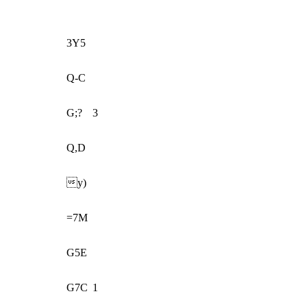
3Y5
Q-C
G;?
3
Q,D
y)
=7M
G5E
G7C
1