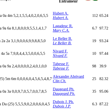
Entraineur
Hubert A.
a
0
a
4
m
5,2,1,5,5,4,0,2,0,6,5,5
112
65.24
Hubert A.
Lagadeuc R.
a
9
a
6
a
8,1,8,0,0,9,5,5,1,4,1,7
6.7
97.72
Mary C.A.
Le Beller B.
a
2
a
2
a
3,1,9,0,0,6,9,9,8,8,5,0
19
93.24
Le Beller B.
Nivard F.
m
4
a
5
a
7,9,8,4,4,3,5,0,0,6,5,5
10
97.44
Nivard F.
Tabesse F.
a
0
a
9
a
2,4,0,0,0,0,2,4,0,1,0,0
98
39.9
Tabesse F.
Alexandre Abrivard
25)
5
m
6
m
0,0,0,6,0,4,5,6,5,4,8,7
25
82.32
Clin Ch.
Daugeard Ph.
a
0
a
3
a
0,0,9,7,0,5,7,0,0,7,8,5
35
95.06
Daugeard Ph.
Dubois J. Ph.
a
D
a
(25)
5,5,5,9,0,2,0,0,6,0,4,5
6.3
87.22
Dubois J.P.