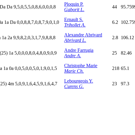
Ploquin P.
D
a
D
a
9,5,0,5,5,0,8,6,0,0,0,8
44
95.759
Gaborit L.
Ernault S.
3
a
1
a
D
a
0,0,8,8,7,0,8,7,9,0,1,0
6.2
102.75
Trihollet A.
Alexandre Abrivard
a
1
a
2
a
9,9,8,2,0,3,1,7,9,8,8,8
2.8
106.12
Abrivard L.
Andre Farrugia
(25)
1
a
5,0,0,0,8,0,4,8,0,9,0,9
25
82.46
Andre A.
Christophe Marie
a
1
a
0
a
0,0,5,0,0,5,0,1,9,0,1,5
218
65.1
Marie Ch.
Lebourgeois Y.
(25)
4
m
5,0,9,1,6,4,5,9,1,6,4,7
23
97.3
Curens G.