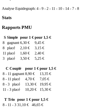
Analyse Equidegraph:
4
-
9
-
2
-
11
-
10
-
14
-
7
-
8
Stats
Rapports PMU
S
Simple
pour 1 €
pour 1,5 €
8
gagnant
6,30 €
9,45 €
8
placé
2,10 €
3,15 €
11
placé
1,60 €
2,40 €
3
placé
3,50 €
5,25 €
C
Couplé
pour 1 €
pour 1,5 €
8 - 11
gagnant
8,90 €
13,35 €
8 - 11
placé
4,70 €
7,05 €
8 - 3
placé
13,30 €
19,95 €
11 - 3
placé
10,20 €
15,30 €
T
Trio
pour 1 €
pour 1,5 €
8 - 11 - 3
31,10 €
46,65 €