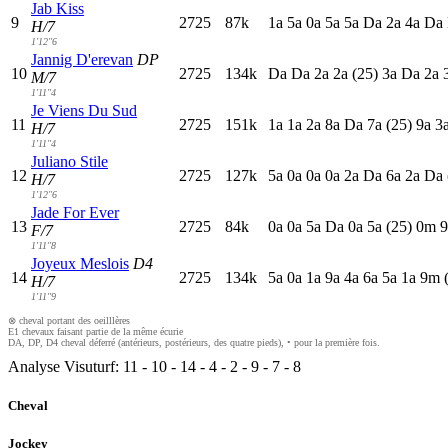
Jab Kiss
9
2725
87k
1
a
5
a
0
a
5
a
5
a
D
a
2
a
4
a
D
a
H/7
1'12"6
Jannig D'erevan
DP
10
2725
134k
D
a
D
a
2
a
2
a
(25)
3
a
D
a
2
a
M/7
1'11"4
Je Viens Du Sud
11
2725
151k
1
a
1
a
2
a
8
a
D
a
7
a
(25)
9
a
3
H/7
1'11"4
Juliano Stile
12
2725
127k
5
a
0
a
0
a
0
a
2
a
D
a
6
a
2
a
D
a
H/7
1'12"6
Jade For Ever
13
2725
84k
0
a
0
a
5
a
D
a
0
a
5
a
(25)
0
m
9
F/7
1'11"8
Joyeux Meslois
D4
14
2725
134k
5
a
0
a
1
a
9
a
4
a
6
a
5
a
1
a
9
m
H/7
1'11"9
⊗ cheval portant des oeilllères
E1 chevaux faisant partie de la même écurie
DA, DP, D4 cheval déferré (antérieurs, postérieurs, des quatre pieds), • pour la première fois.
Analyse Visuturf:
11
-
10
-
14
-
4
-
2
-
9
-
7
-
8
Cheval
Jockey