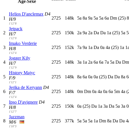
Age-Sexe
Helios D'anclemax
D4
1
2725
148k
5
a
8
a
9
a
5
a
5
a
6
a
D
m
(25)
8
H/9
1'12"8
Jetpack
2
2725
150k
2
a
9
a
2
a
D
a
D
a
1
a
(25)
5
a
5
H/7
1'12"0
Imako Verderie
3
2725
152k
7
a
9
a
1
a
D
a
0
a
4
a
(25)
1
a
1
H/8
1'12"4
Jogger Kily
4
2725
148k
3
a
1
a
2
a
6
a
6
a
7
a
5
a
D
a
D
H/7
1'12"9
History Majyc
5
2725
148k
8
a
6
a
0
a
0
a
(25)
D
a
D
a
8
a
6
F/9
1'12"1
Jerika de Keryann
D4
6
2725
148k
0
m
D
m
0
a
4
a
0
a
6
a
5
m
4
a
(
F/7
1'12"4
Ipso D'avignere
D4
7
2725
150k
0
a
(25)
D
a
1
a
3
a
D
a
5
a
3
a
0
H/8
1'12"7
Jazzman
8
2725
377k
5
a
5
a
5
a
1
a
D
m
8
a
D
a
D
a
4
M/6
1'10"3