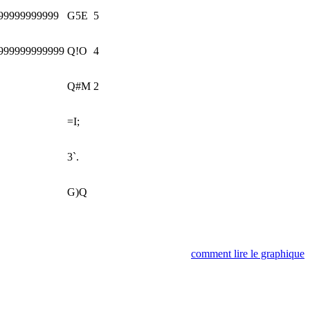
99999999999
G5E
5
999999999999
Q!O
4
Q#M
2
=I;
3`.
G)Q
comment lire le graphique