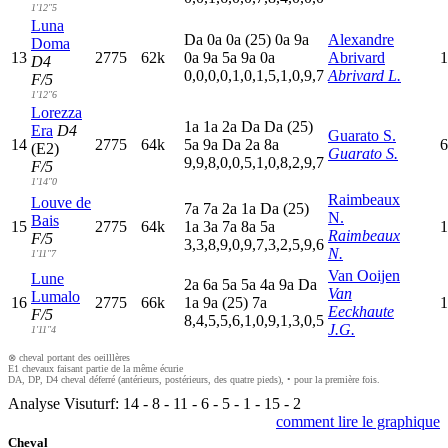
1'12"5
Luna
D
a
0
a
0
a
(25)
0
a
9
a
Alexandre
Doma
13
2775
62k
0
a
9
a
5
a
9
a
0
a
Abrivard
1
D4
0,0,0,0,1,0,1,5,1,0,9,7
Abrivard L.
F/5
1'12"6
Lorezza
1
a
1
a
2
a
D
a
D
a
(25)
Era
D4
Guarato S.
14
2775
64k
5
a
9
a
D
a
2
a
8
a
6
(E2)
Guarato S.
9,9,8,0,0,5,1,0,8,2,9,7
F/5
1'14"0
Raimbeaux
Louve de
7
a
7
a
2
a
1
a
D
a
(25)
N.
Bais
15
2775
64k
1
a
3
a
7
a
8
a
5
a
1
Raimbeaux
F/5
3,3,8,9,0,9,7,3,2,5,9,6
N.
1'11"7
Van Ooijen
Lune
2
a
6
a
5
a
5
a
4
a
9
a
D
a
Van
Lumalo
16
2775
66k
1
a
9
a
(25)
7
a
1
Eeckhaute
F/5
8,4,5,5,6,1,0,9,1,3,0,5
J.G.
1'11"4
⊗ cheval portant des oeilllères
E1 chevaux faisant partie de la même écurie
DA, DP, D4 cheval déferré (antérieurs, postérieurs, des quatre pieds), • pour la première fois.
Analyse Visuturf:
14
-
8
-
11
-
6
-
5
-
1
-
15
-
2
comment lire le graphique
Cheval