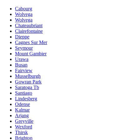
Cabourg
Wolvega
Wolvega
Chateaubriant
Clairefontaine
Dieppe
Cagnes Sur Mer
Seymour
Mount Gambier
Urawa
Busan
Fairview
Musselburgh
Gowran Park
Saratoga Tb
Santiago
Lindesberg
Odense
Kalmar
Arjang
Greyville
Wexford
Thirsk
Brighton