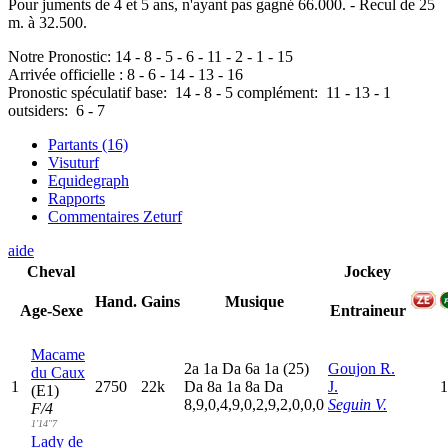
Pour juments de 4 et 5 ans, n'ayant pas gagné 66.000. - Recul de 25
m. à 32.500.
Notre Pronostic:
14
-
8
-
5
-
6
-
11
-
2
-
1
-
15
Arrivée officielle :
8
-
6
-
14
-
13
-
16
Pronostic spéculatif
base:
14
-
8
-
5
complément:
11
-
13
-
1
outsiders:
6
-
7
Partants (16)
Visuturf
Equidegraph
Rapports
Commentaires Zeturf
aide
Cheval
Jockey
Hand.
Gains
Musique
Age-Sexe
Entraineur
Macame
2
a
1
a
D
a
6
a
1
a
(25)
Goujon R.
du Caux
1
2750
22k
D
a
8
a
1
a
8
a
D
a
J.
1
(E1)
8,9,0,4,9,0,2,9,2,0,0,0
Seguin V.
F/4
1'14"7
Lady de