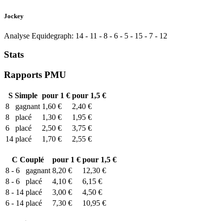
Jockey
Analyse Equidegraph:
14
-
11
-
8
-
6
-
5
-
15
-
7
-
12
Stats
Rapports PMU
S
Simple
pour 1 €
pour 1,5 €
8
gagnant
1,60 €
2,40 €
8
placé
1,30 €
1,95 €
6
placé
2,50 €
3,75 €
14
placé
1,70 €
2,55 €
C
Couplé
pour 1 €
pour 1,5 €
8 - 6
gagnant
8,20 €
12,30 €
8 - 6
placé
4,10 €
6,15 €
8 - 14
placé
3,00 €
4,50 €
6 - 14
placé
7,30 €
10,95 €