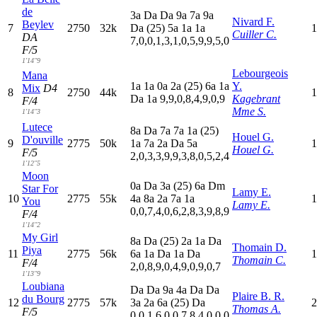
de
3
a
D
a
D
a
9
a
7
a
9
a
Nivard F.
Beylev
7
2750
32k
D
a
(25)
5
a
1
a
1
a
1
Cuiller C.
DA
7,0,0,1,3,1,0,5,9,9,5,0
F/5
1'14"9
Lebourgeois
Mana
1
a
1
a
0
a
2
a
(25)
6
a
1
a
Y.
Mix
D4
8
2750
44k
1
D
a
1
a
9,9,0,8,4,9,0,9
Kagebrant
F/4
Mme S.
1'14"3
Lutece
8
a
D
a
7
a
7
a
1
a
(25)
Houel G.
D'ouville
9
2775
50k
1
a
7
a
2
a
D
a
5
a
1
Houel G.
F/5
2,0,3,3,9,9,3,8,0,5,2,4
1'12"5
Moon
0
a
D
a
3
a
(25)
6
a
D
m
Star For
Lamy E.
10
2775
55k
4
a
8
a
2
a
7
a
1
a
1
You
Lamy E.
0,0,7,4,0,6,2,8,3,9,8,9
F/4
1'14"2
My Girl
8
a
D
a
(25)
2
a
1
a
D
a
Thomain D.
Piya
11
2775
56k
6
a
1
a
D
a
1
a
D
a
1
Thomain C.
F/4
2,0,8,9,0,4,9,0,9,0,7
1'13"9
Loubiana
D
a
D
a
9
a
4
a
D
a
D
a
Plaire B. R.
du Bourg
12
2775
57k
3
a
2
a
6
a
(25)
D
a
2
Thomas A.
F/5
0,0,1,6,0,0,7,8,4,0,0,0