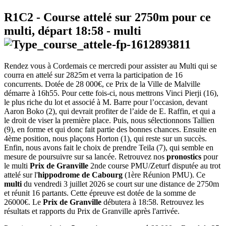
R1C2
- Course attelé sur 2750m pour ce
multi, départ
18:58
-
multi
Rendez vous à Cordemais ce mercredi pour assister au Multi qui se
courra en attelé sur 2825m et verra la participation de 16
concurrents. Dotée de 28 000€, ce Prix de la Ville de Malville
démarre à 16h55. Pour cette fois-ci, nous mettrons Vinci Pierji (16),
le plus riche du lot et associé à M. Barre pour l’occasion, devant
Aaron Boko (2), qui devrait profiter de l’aide de E. Raffin, et qui a
le droit de viser la première place. Puis, nous sélectionnons Tallien
(9), en forme et qui donc fait partie des bonnes chances. Ensuite en
4ème position, nous plaçons Horton (1), qui reste sur un succès.
Enfin, nous avons fait le choix de prendre Teila (7), qui semble en
mesure de poursuivre sur sa lancée. Retrouvez nos
pronostics
pour
le multi
Prix de Granville
2nde course PMU/Zeturf disputée au trot
attelé sur l'
hippodrome de Cabourg
(1ère Réunion PMU). Ce
multi
du vendredi 3 juillet 2026 se court sur une distance de 2750m
et réunit 16 partants. Cette épreuve est dotée de la somme de
26000€. Le
Prix de Granville
débutera à 18:58. Retrouvez les
résultats et rapports du Prix de Granville après l'arrivée.