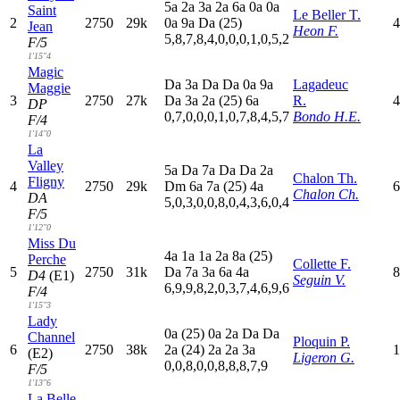
5
a
2
a
3
a
2
a
6
a
0
a
0
a
Saint
Le Beller T.
2
2750
29k
0
a
9
a
D
a
(25)
4
Jean
Heon F.
5,8,7,8,4,0,0,0,1,0,5,2
F/5
1'15"4
Magic
D
a
3
a
D
a
D
a
0
a
9
a
Lagadeuc
Maggie
3
2750
27k
D
a
3
a
2
a
(25)
6
a
R.
4
DP
0,7,0,0,0,1,0,7,8,4,5,7
Bondo H.E.
F/4
1'14"0
La
Valley
5
a
D
a
7
a
D
a
D
a
2
a
Chalon Th.
Fligny
4
2750
29k
D
m
6
a
7
a
(25)
4
a
6
Chalon Ch.
DA
5,0,3,0,0,8,0,4,3,6,0,4
F/5
1'12"0
Miss Du
4
a
1
a
1
a
2
a
8
a
(25)
Perche
Collette F.
5
2750
31k
D
a
7
a
3
a
6
a
4
a
8
D4
(E1)
Seguin V.
6,9,9,8,2,0,3,7,4,6,9,6
F/4
1'15"3
Lady
0
a
(25)
0
a
2
a
D
a
D
a
Channel
Ploquin P.
6
2750
38k
2
a
(24)
2
a
2
a
3
a
1
(E2)
Ligeron G.
0,0,8,0,0,8,8,8,7,9
F/5
1'13"6
La Belle