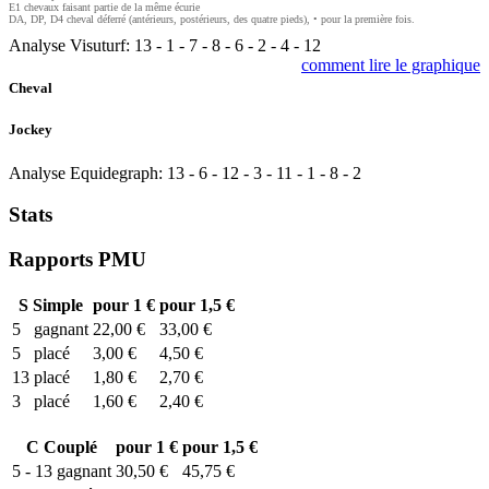
E1 chevaux faisant partie de la même écurie
DA, DP, D4 cheval déferré (antérieurs, postérieurs, des quatre pieds), • pour la première fois.
Analyse Visuturf:
13
-
1
-
7
-
8
-
6
-
2
-
4
-
12
comment lire le graphique
Cheval
Jockey
Analyse Equidegraph:
13
-
6
-
12
-
3
-
11
-
1
-
8
-
2
Stats
Rapports PMU
S
Simple
pour 1 €
pour 1,5 €
5
gagnant
22,00 €
33,00 €
5
placé
3,00 €
4,50 €
13
placé
1,80 €
2,70 €
3
placé
1,60 €
2,40 €
C
Couplé
pour 1 €
pour 1,5 €
5 - 13
gagnant
30,50 €
45,75 €