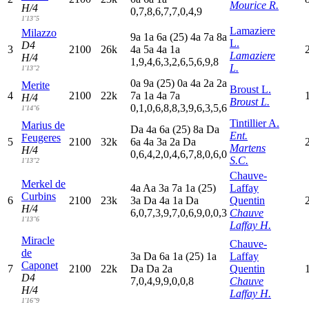
Mourice R.
H/4
0,7,8,6,7,7,0,4,9
1'13"5
Lamaziere
Milazzo
9
a
1
a
6
a
(25)
4
a
7
a
8
a
L.
D4
3
2100
26k
4
a
5
a
4
a
1
a
Lamaziere
H/4
1,9,4,6,3,2,6,5,6,9,8
L.
1'13"2
0
a
9
a
(25)
0
a
4
a
2
a
2
a
Merite
Broust L.
4
2100
22k
7
a
1
a
4
a
7
a
H/4
Broust L.
0,1,0,6,8,8,3,9,6,3,5,6
1'14"6
Tintillier A.
Marius de
D
a
4
a
6
a
(25)
8
a
D
a
Ent.
Feugeres
5
2100
32k
6
a
4
a
3
a
2
a
D
a
Martens
H/4
0,6,4,2,0,4,6,7,8,0,6,0
S.C.
1'13"2
Chauve-
Merkel de
4
a
A
a
3
a
7
a
1
a
(25)
Laffay
Curbins
6
2100
23k
3
a
D
a
4
a
1
a
D
a
Quentin
H/4
6,0,7,3,9,7,0,6,9,0,0,3
Chauve
1'13"6
Laffay H.
Miracle
Chauve-
de
3
a
D
a
6
a
1
a
(25)
1
a
Laffay
Caponet
7
2100
22k
D
a
D
a
2
a
Quentin
D4
7,0,4,9,9,0,0,8
Chauve
H/4
Laffay H.
1'16"9