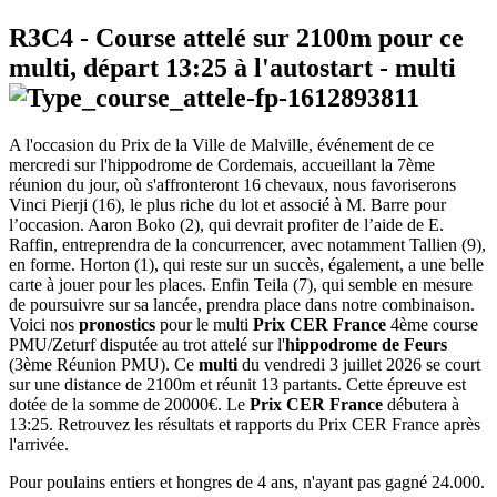
R3C4
- Course attelé sur 2100m pour ce
multi, départ
13:25
à l'autostart -
multi
A l'occasion du Prix de la Ville de Malville, événement de ce
mercredi sur l'hippodrome de Cordemais, accueillant la 7ème
réunion du jour, où s'affronteront 16 chevaux, nous favoriserons
Vinci Pierji (16), le plus riche du lot et associé à M. Barre pour
l’occasion. Aaron Boko (2), qui devrait profiter de l’aide de E.
Raffin, entreprendra de la concurrencer, avec notamment Tallien (9),
en forme. Horton (1), qui reste sur un succès, également, a une belle
carte à jouer pour les places. Enfin Teila (7), qui semble en mesure
de poursuivre sur sa lancée, prendra place dans notre combinaison.
Voici nos
pronostics
pour le multi
Prix CER France
4ème course
PMU/Zeturf disputée au trot attelé sur l'
hippodrome de Feurs
(3ème Réunion PMU). Ce
multi
du vendredi 3 juillet 2026 se court
sur une distance de 2100m et réunit 13 partants. Cette épreuve est
dotée de la somme de 20000€. Le
Prix CER France
débutera à
13:25. Retrouvez les résultats et rapports du Prix CER France après
l'arrivée.
Pour poulains entiers et hongres de 4 ans, n'ayant pas gagné 24.000.