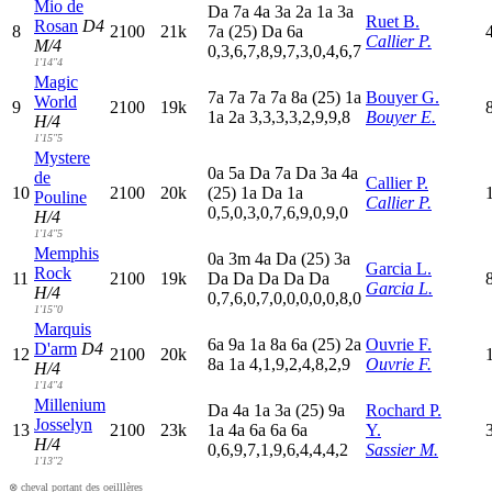
Mio de
D
a
7
a
4
a
3
a
2
a
1
a
3
a
Ruet B.
Rosan
D4
8
2100
21k
7
a
(25)
D
a
6
a
Callier P.
M/4
0,3,6,7,8,9,7,3,0,4,6,7
1'14"4
Magic
7
a
7
a
7
a
7
a
8
a
(25)
1
a
Bouyer G.
World
9
2100
19k
1
a
2
a
3,3,3,3,2,9,9,8
Bouyer E.
H/4
1'15"5
Mystere
0
a
5
a
D
a
7
a
D
a
3
a
4
a
de
Callier P.
10
2100
20k
(25)
1
a
D
a
1
a
Pouline
Callier P.
0,5,0,3,0,7,6,9,0,9,0
H/4
1'14"5
Memphis
0
a
3
m
4
a
D
a
(25)
3
a
Garcia L.
Rock
11
2100
19k
D
a
D
a
D
a
D
a
D
a
Garcia L.
H/4
0,7,6,0,7,0,0,0,0,0,8,0
1'15"0
Marquis
6
a
9
a
1
a
8
a
6
a
(25)
2
a
Ouvrie F.
D'arm
D4
12
2100
20k
8
a
1
a
4,1,9,2,4,8,2,9
Ouvrie F.
H/4
1'14"4
Millenium
D
a
4
a
1
a
3
a
(25)
9
a
Rochard P.
Josselyn
13
2100
23k
1
a
4
a
6
a
6
a
6
a
Y.
H/4
0,6,9,7,1,9,6,4,4,4,2
Sassier M.
1'13"2
⊗ cheval portant des oeilllères