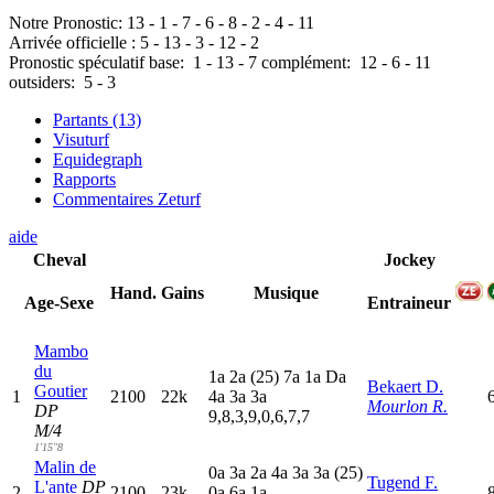
Notre Pronostic:
13
-
1
-
7
-
6
-
8
-
2
-
4
-
11
Arrivée officielle :
5
-
13
-
3
-
12
-
2
Pronostic spéculatif
base:
1
-
13
-
7
complément:
12
-
6
-
11
outsiders:
5
-
3
Partants (13)
Visuturf
Equidegraph
Rapports
Commentaires Zeturf
aide
Cheval
Jockey
Hand.
Gains
Musique
Age-Sexe
Entraineur
Mambo
du
1
a
2
a
(25)
7
a
1
a
D
a
Bekaert D.
Goutier
1
2100
22k
4
a
3
a
3
a
Mourlon R.
DP
9,8,3,9,0,6,7,7
M/4
1'15"8
Malin de
0
a
3
a
2
a
4
a
3
a
3
a
(25)
Tugend F.
L'ante
DP
2
2100
23k
0
a
6
a
1
a