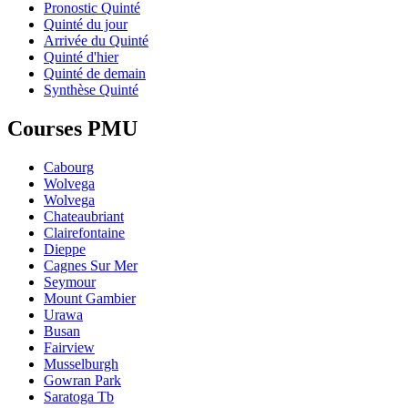
Pronostic Quinté
Quinté du jour
Arrivée du Quinté
Quinté d'hier
Quinté de demain
Synthèse Quinté
Courses PMU
Cabourg
Wolvega
Wolvega
Chateaubriant
Clairefontaine
Dieppe
Cagnes Sur Mer
Seymour
Mount Gambier
Urawa
Busan
Fairview
Musselburgh
Gowran Park
Saratoga Tb