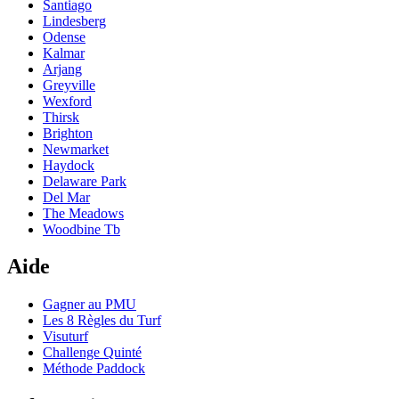
Santiago
Lindesberg
Odense
Kalmar
Arjang
Greyville
Wexford
Thirsk
Brighton
Newmarket
Haydock
Delaware Park
Del Mar
The Meadows
Woodbine Tb
Aide
Gagner au PMU
Les 8 Règles du Turf
Visuturf
Challenge Quinté
Méthode Paddock