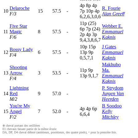
4
p
8
p
4
p
Delaroche
R. Fourie
10
15
57.5
-
7
p
10p
4
p
F/3
Alan Greeff
6,2,6,3,0,6
11p
(25)
Five Star
Webber E.
6
p
7
p
(24)
11
Magic
8
57.5
-
Emmanuel
2
p
4
p
3
p
F/6
Kaknis
9,4,3,8,6,7
10p
15p
J Gates
Bossy Lady
12
6
57.5
-
13p
9
p
Emmanuel
F/4
0,5,7,1
Kaknis
Makhubo
Shooting
11p
9
p
Ma.
13
Arrow
3
53.5
-
13p
9,1,7
Emmanuel
F/4
Kaknis
Lightning
P. Strydom
14
Red
9
57.0
-
Jurgen Van
M/2
Heerden
You're My
B Soodoo
4
p
4
p
6
p
15
Angel
7
52.0
-
Kelly
6,6,4
F/2
Mitchley
⊗ cheval portant des oeilllères
E1 chevaux faisant partie de la même écurie
DA, DP, D4 cheval déferré (antérieurs, postérieurs, des quatre pieds), • pour la première fois.