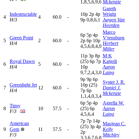
1,8,5,6,9,6
Mckenzie
Gareth
Indestructable
10p
2
p
4
p
Wright
4
4
60.0
-
H/3
9
p
0,8,6,1
Jurgen Van
Heerden
Marco
6
p
5
p
4
p
Green Point
V'rensburg
5
2
60.0
-
2
p
6
p
10p
H/4
Herbert
4,5,6,8,4,0
Miller
11p
3
p
8
p
M K
Royal Dawn
(25)
6
p
7
p
Katjedi
6
5
60.0
-
H/4
10p
Aaron
9,7,2,4,3,0
Laing
9
p
9
p
6
p
Syster J. R.
Greenlight Jet
10p
(25)
7
12
60.0
-
Daniel J.
H/4
7
p
6
p
Mckenzie
1,1,4,0,3,4
6
p
5
p
4
p
Agrella W.
Tipsy
8
10
57.5
-
(25)
6
p
Aaron
F/3
4,5,6,4
Laing
7
p
7
p
14p
American
Maujean C.
(25)
3
p
4
p
9
Gem
⊗
11
57.5
-
Kelly
2
p
F/3
Mitchley
3,3,6,7,6,8