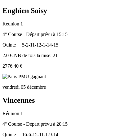
Enghien Soisy
Réunion 1
4° Course - Départ prévu à 15:15
Quinte
5-2-11-12-1-14-15
2.0 €-NB de fois la mise: 21
2776.40 €
vendredi 05 décembre
Vincennes
Réunion 1
4° Course - Départ prévu à 20:15
Quinte
16-6-15-11-1-9-14