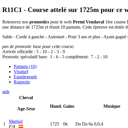
R11C1
- Course attelé sur 1725m pour ce 
Retrouvez nos
pronostics
pour le web
Premi Vendaval
1ère course P
une distance de 1725m et réunit 10 partants. Cette épreuve est doté
Sable - Corde à gauche - Autostart - Pour 3 ans et plus - Ayant gagné
pas de pronostic base pour cette course.
Arrivée officielle :
5
-
10
-
2
-
3
-
9
Pronostic spéculatif
base:
1
-
6
-
5
complément:
7
-
2
-
10
Partants (10)
Visuturf
Equidegraph
Rapports
aide
Cheval
Hand.
Gains
Musique
Age-Sexe
Marisol
1
1725
0k
D
a
D
a
6
a
0,0,4
F/4