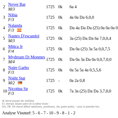
Never Bar
2
1725
0k
6
a
4
M/3
Nibia
3
1725
0k
4
a
0
a
D
a
6,0,0
F/3
Nalanda
4
1725
0k
D
a
4
a
D
a
D
a
(25)
0
a
0
a
0
a
0
F/3
Nantes D'escandol
5
1725
0k
3
a
(25)
D
a
D
a
6
a
7,0,0,4
M/3
Mitica Jr
6
1725
0k
D
a
0
a
(25)
3
a
5
a
0,0,7,5
F/4
Mydream Di Monmes
7
1725
0k
D
a
0
a
3
a
D
a
0
a
0,0,7,0,0
M/4
Naire Garbo
8
1725
0k
0
a
5
a
5
a
4
a
0,5,5,6
F/3
Night Star
9
1725
-
0
a
2
a
0,8
M/2
Nicotina Sp
10
1725
0k
7
a
3
a
(25)
D
a
D
a
3,7,0,0
F/3
⊗ cheval portant des oeilllères
E1 chevaux faisant partie de la même écurie
DA, DP, D4 cheval déferré (antérieurs, postérieurs, des quatre pieds), • pour la première fois.
Analyse Visuturf:
5
-
6
-
7
-
10
-
9
-
8
-
1
-
2