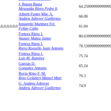
J. Bauza Bassa
64.2599999999999
Mesquida Riera Pedro Ii
Alberti Fuster Mig. A.
66.08
Andreu Adrover Guillermo
Izquierdo Martinez Fel.
,6,0,0,0,0,0
61.04
Felipe Calio
Forteza Riera J.
80.6399999999999
Vaquer Mateu Jaime
Forteza Riera J.
78.5399999999999
Riera Rossello Juan Antonio
Forteza Riera J.
75.74
Luis M. Ramirez
Garcias D.
65.24
Gonzalez Antonio
Recio Rigo F. M.
76.3
Rigo Gelabert Miquel Marc
G. Andreu Adrover
74.9
Andreu Adrover Guillermo