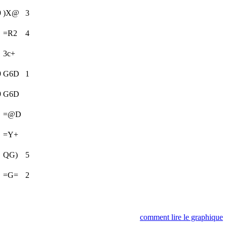
9
)X@
3
=R2
4
3c+
9
G6D
1
9
G6D
=@D
=Y+
QG)
5
=G=
2
comment lire le graphique