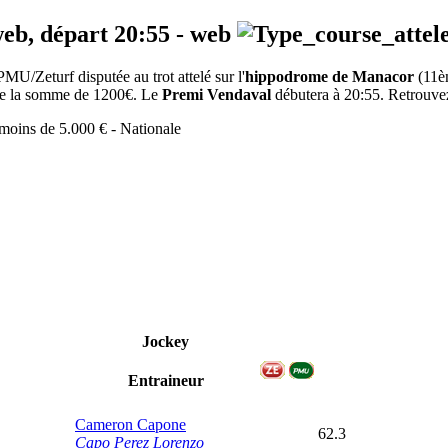
web, départ
20:55
-
web
MU/Zeturf disputée au trot attelé sur l'
hippodrome de Manacor
(11è
e de la somme de 1200€. Le
Premi Vendaval
débutera à 20:55. Retrouvez 
 moins de 5.000 € - Nationale
Jockey
Entraineur
Cameron Capone
62.3
Capo Perez Lorenzo