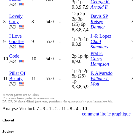
3
p
1
p
George R.
F/3
9,3,9,7,9
Arnold Ii
12p
2
p
Lovely
Davis SP
2
p
3
p
8
Grey
8
54.0
-
Kelsey
(25)
6
p
F/3
Danner
8,8,8,7,4
I Love
J.-P. Lopez
1
p
7
p
1
p
9
Giraffes
9
55.0
-
Chad
9,3,9
F/3
Summers
Prat F.
Code
2
p
1
p
4
p
10
10
54.0
-
Garry
F/3
8,9,6
Hampson
1
p
7
p
2
p
Pillar Of
F. Alvarado
5
p
(25)
11
Beauty
11
55.0
-
William I.
1
p
F/3
Mott
9,3,8,5,9
⊗ cheval portant des oeilllères
E1 chevaux faisant partie de la même écurie
DA, DP, D4 cheval déferré (antérieurs, postérieurs, des quatre pieds), • pour la première fois.
Analyse Visuturf:
7
-
9
-
1
-
5
-
11
-
8
-
4
-
10
comment lire le graphique
Cheval
Jockey