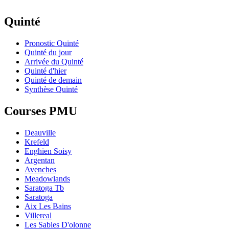
Quinté
Pronostic Quinté
Quinté du jour
Arrivée du Quinté
Quinté d'hier
Quinté de demain
Synthèse Quinté
Courses PMU
Deauville
Krefeld
Enghien Soisy
Argentan
Avenches
Meadowlands
Saratoga Tb
Saratoga
Aix Les Bains
Villereal
Les Sables D'olonne