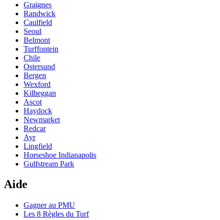
Graignes
Randwick
Caulfield
Seoul
Belmont
Turffontein
Chile
Ostersund
Bergen
Wexford
Kilbeggan
Ascot
Haydock
Newmarket
Redcar
Ayr
Lingfield
Horseshoe Indianapolis
Gulfstream Park
Aide
Gagner au PMU
Les 8 Règles du Turf