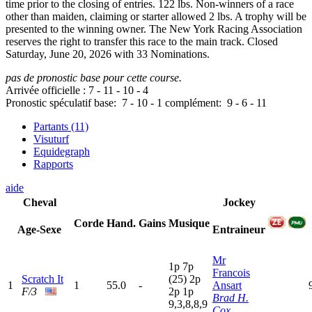
time prior to the closing of entries. 122 lbs. Non-winners of a race
other than maiden, claiming or starter allowed 2 lbs. A trophy will be
presented to the winning owner. The New York Racing Association
reserves the right to transfer this race to the main track. Closed
Saturday, June 20, 2026 with 33 Nominations.
pas de pronostic base pour cette course.
Arrivée officielle :
7
-
11
-
10
-
4
Pronostic spéculatif
base:
7
-
10
-
1
complément:
9
-
6
-
11
Partants (11)
Visuturf
Equidegraph
Rapports
aide
Cheval
Jockey
Corde
Hand.
Gains
Musique
Age-Sexe
Entraineur
Mr
1
p
7
p
Francois
Scratch It
(25)
2
p
1
1
55.0
-
Ansart
F/3
2
p
1
p
Brad H.
9,3,8,8,9
Cox