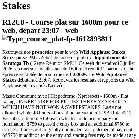
Stakes
R12C8
- Course plat sur 1600m pour ce
web, départ
23:07
-
web
Retrouvez nos
pronostics
pour le web
Wild Applause Stakes
8ème course PMU/Zeturf disputée en plat sur l'
hippodrome de
Saratoga Tb
(12ème Réunion PMU). Ce
web
du vendredi 3 juillet
2026 se court sur une distance de 1600m et réunit 11 partants. Cette
épreuve est dotée de la somme de 150000€. Le
Wild Applause
Stakes
débutera à 23:07. Retrouvez les résultats et rapports du Wild
Applause Stakes après l'arrivée.
Masse Commune avec l'Hippodrome (Xpressbet) - 1600m - Flat
racing - INNER TURF FOR FILLIES THREE YEARS OLD
WHICH HAVE NOT WON A SWEEPSTAKES. Lasix not
allowed within 48 hours of post time pursuant to HISA Rule 4212.
By subscription of $150 each which should accompany the
nomination. $750 to pass the entry box and an additional $750 to
start. For horses not originally nominated, a supplemental payment
of $750 in addition to the entry and starting fees may be made at any