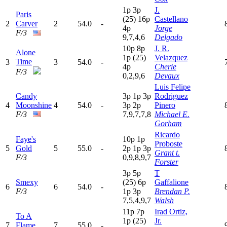
1
p
3
p
J.
Paris
(25)
16p
Castellano
2
Carver
2
54.0
-
4
p
Jorge
F/3
9,7,4,6
Delgado
10p
8
p
J. R.
Alone
1
p
(25)
Velazquez
Time
3
3
54.0
-
4
p
Cherie
F/3
0,2,9,6
Devaux
Luis Felipe
Candy
3
p
1
p
3
p
Rodriguez
4
Moonshine
4
54.0
-
3
p
2
p
Pinero
F/3
7,9,7,7,8
Michael E.
Gorham
Ricardo
Faye's
10p
1
p
Proboste
5
Gold
5
55.0
-
2
p
1
p
3
p
Grant t.
F/3
0,9,8,9,7
Forster
3
p
5
p
T
Smexy
(25)
6
p
Gaffalione
6
6
54.0
-
F/3
1
p
3
p
Brendan P.
7,5,4,9,7
Walsh
11p
7
p
Irad Ortiz,
To A
1
p
(25)
Jr.
7
Flame
7
55.0
-