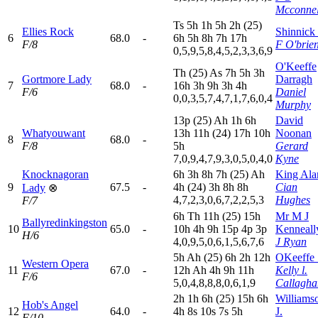
Mcconnel
T
s
5
h
1
h
5
h
2
h
(25)
Ellies Rock
Shinnick 
6
68.0
-
6
h
5
h
8
h
7
h
17h
F/8
F O'brie
0,5,9,5,8,4,5,2,3,3,6,9
O'Keeffe
T
h
(25)
A
s
7
h
5
h
3
h
Gortmore Lady
Darragh
7
68.0
-
16h
3
h
9
h
3
h
4
h
F/6
Daniel
0,0,3,5,7,4,7,1,7,6,0,4
Murphy
13p
(25)
A
h
1
h
6
h
David
Whatyouwant
13h
11h
(24)
17h
10h
Noonan
8
68.0
-
F/8
5
h
Gerard
7,0,9,4,7,9,3,0,5,0,4,0
Kyne
Knocknagoran
6
h
3
h
8
h
7
h
(25)
A
h
King Ala
9
67.5
-
4
h
(24)
3
h
8
h
8
h
Cian
Lady
⊗
4,7,2,3,0,6,7,2,2,5,3
Hughes
F/7
6
h
T
h
11h
(25)
15h
Mr M J
Ballyredinkingston
10
65.0
-
10h
4
h
9
h
15p
4
p
3
p
Kenneall
H/6
4,0,9,5,0,6,1,5,6,7,6
J Ryan
5
h
A
h
(25)
6
h
2
h
12h
OKeeffe 
Western Opera
11
67.0
-
12h
A
h
4
h
9
h
11h
Kelly l.
F/6
5,0,4,8,8,8,0,6,1,9
Callagha
2
h
1
h
6
h
(25)
15h
6
h
Williams
Hob's Angel
12
64.0
-
4
h
8
s
10s
7
s
5
h
J.
F/10