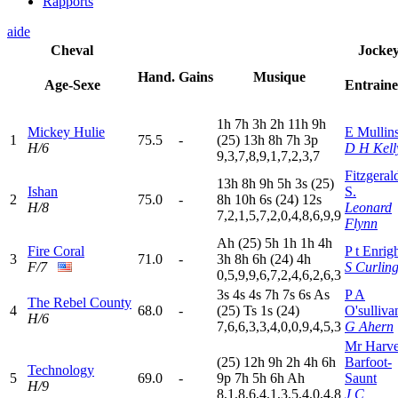
Rapports
aide
Cheval
Jocke
Hand.
Gains
Musique
Age-Sexe
Entrain
1
h
7
h
3
h
2
h
11h
9
h
Mickey Hulie
E Mullin
1
75.5
-
(25)
13h
8
h
7
h
3
p
H/6
D H Kell
9,3,7,8,9,1,7,2,3,7
Fitzgeral
13h
8
h
9
h
5
h
3
s
(25)
Ishan
S.
2
75.0
-
8
h
10h
6
s
(24)
12s
H/8
Leonard
7,2,1,5,7,2,0,4,8,6,9,9
Flynn
A
h
(25)
5
h
1
h
1
h
4
h
Fire Coral
P t Enrig
3
71.0
-
3
h
8
h
6
h
(24)
4
h
F/7
S Curlin
0,5,9,9,6,7,2,4,6,2,6,3
3
s
4
s
4
s
7
h
7
s
6
s
A
s
P A
The Rebel County
4
68.0
-
(25)
T
s
1
s
(24)
O'sulliva
H/6
7,6,6,3,3,4,0,0,9,4,5,3
G Ahern
Mr Harv
(25)
12h
9
h
2
h
4
h
6
h
Barfoot-
Technology
5
69.0
-
9
p
7
h
5
h
6
h
A
h
Saunt
H/9
8,1,8,6,4,1,3,5,4,0,4,8
J C