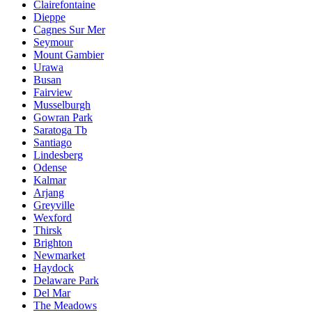
Clairefontaine
Dieppe
Cagnes Sur Mer
Seymour
Mount Gambier
Urawa
Busan
Fairview
Musselburgh
Gowran Park
Saratoga Tb
Santiago
Lindesberg
Odense
Kalmar
Arjang
Greyville
Wexford
Thirsk
Brighton
Newmarket
Haydock
Delaware Park
Del Mar
The Meadows