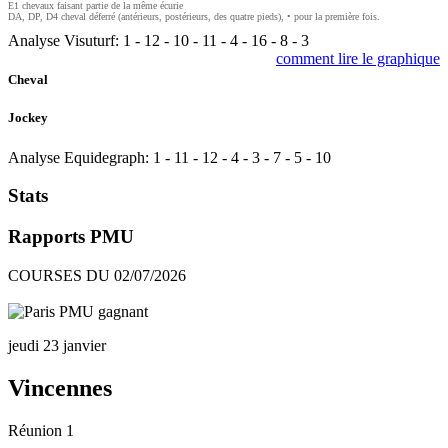
E1 chevaux faisant partie de la même écurie
DA, DP, D4 cheval déferré (antérieurs, postérieurs, des quatre pieds), • pour la première fois.
Analyse Visuturf:
1
-
12
-
10
-
11
-
4
-
16
-
8
-
3
comment lire le graphique
Cheval
Jockey
Analyse Equidegraph:
1
-
11
-
12
-
4
-
3
-
7
-
5
-
10
Stats
Rapports PMU
COURSES DU 02/07/2026
jeudi 23 janvier
Vincennes
Réunion 1