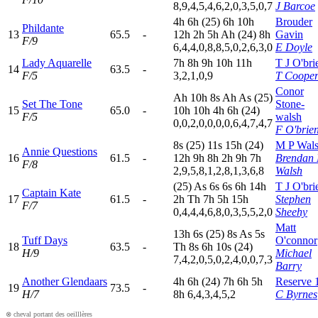
8,9,4,5,4,6,2,0,3,5,0,7
J Barcoe
4
h
6
h
(25)
6
h
10h
Brouder
Phildante
13
65.5
-
12h
2
h
5
h
A
h
(24)
8
h
Gavin
F/9
6,4,4,0,8,8,5,0,2,6,3,0
E Doyle
Lady Aquarelle
7
h
8
h
9
h
10h
11h
T J O'bri
14
63.5
-
F/5
3,2,1,0,9
T Coope
Conor
A
h
10h
8
s
A
h
A
s
(25)
Set The Tone
Stone-
15
65.0
-
10h
10h
4
h
6
h
(24)
F/5
walsh
0,0,2,0,0,0,0,6,4,7,4,7
F O'brie
8
s
(25)
11s
15h
(24)
M P Wal
Annie Questions
16
61.5
-
12h
9
h
8
h
2
h
9
h
7
h
Brendan 
F/8
2,9,5,8,1,2,8,1,3,6,8
Walsh
(25)
A
s
6
s
6
s
6
h
14h
T J O'bri
Captain Kate
17
61.5
-
2
h
T
h
7
h
5
h
15h
Stephen
F/7
0,4,4,4,6,8,0,3,5,5,2,0
Sheehy
Matt
13h
6
s
(25)
8
s
A
s
5
s
Tuff Days
O'connor
18
63.5
-
T
h
8
s
6
h
10s
(24)
H/9
Michael
7,4,2,0,5,0,2,4,0,0,7,3
Barry
Another Glendaars
4
h
6
h
(24)
7
h
6
h
5
h
Reserve 
19
73.5
-
H/7
8
h
6,4,3,4,5,2
C Byrnes
⊗ cheval portant des oeilllères