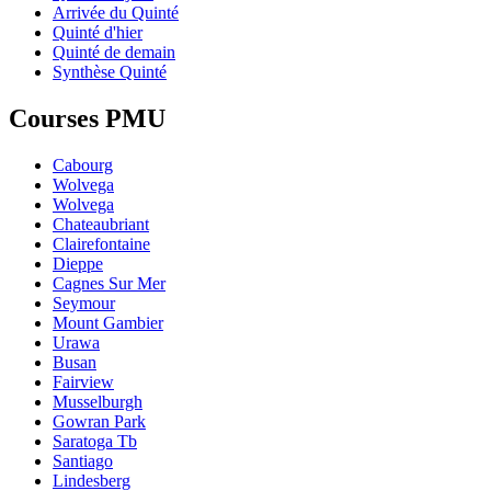
Arrivée du Quinté
Quinté d'hier
Quinté de demain
Synthèse Quinté
Courses PMU
Cabourg
Wolvega
Wolvega
Chateaubriant
Clairefontaine
Dieppe
Cagnes Sur Mer
Seymour
Mount Gambier
Urawa
Busan
Fairview
Musselburgh
Gowran Park
Saratoga Tb
Santiago
Lindesberg