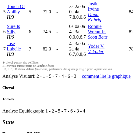
Justin
Touch Of
3
a
2
a
0
a
Irvine
5
Ability
5
72.0
-
0
a
4
a
8
Dana
H/3
7,8,0,0,6
Kahrig
Sure Is
0
a
0
a
0
a
Ronnie
6
Silly
6
74.5
-
4
a
3
a
Wrenn Jr.
8
H/6
0,0,0,6,7
Scott Betts
Jose
4
a
3
a
0
a
Yoder V.
7
Labelle
7
62.0
-
2
a
4
a
7
V. Yoder
H/3
6,7,0,8,6
⊗ cheval portant des oeilllères
E1 chevaux faisant partie de la même écurie
DA, DP, D4 cheval déferré (antérieurs, postérieurs, des quatre pieds), • pour la première fois.
Analyse Visuturf:
2
-
1
-
5
-
7
-
4
-
6
-
3
comment lire le graphique
Cheval
Jockey
Analyse Equidegraph:
1
-
2
-
5
-
7
-
6
-
3
-
4
Stats