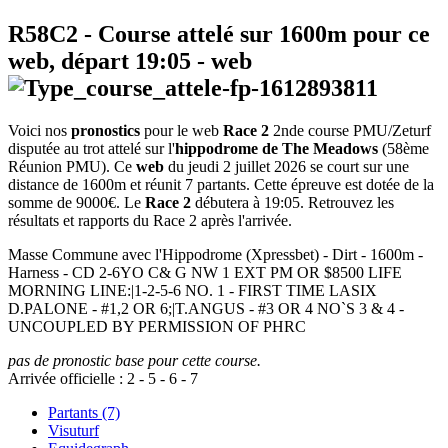
R58C2
- Course attelé sur 1600m pour ce
web, départ
19:05
-
web
Voici nos
pronostics
pour le web
Race 2
2nde course PMU/Zeturf
disputée au trot attelé sur l'
hippodrome de The Meadows
(58ème
Réunion PMU). Ce
web
du jeudi 2 juillet 2026 se court sur une
distance de 1600m et réunit 7 partants. Cette épreuve est dotée de la
somme de 9000€. Le
Race 2
débutera à 19:05. Retrouvez les
résultats et rapports du Race 2 après l'arrivée.
Masse Commune avec l'Hippodrome (Xpressbet) - Dirt - 1600m -
Harness - CD 2-6YO C& G NW 1 EXT PM OR $8500 LIFE
MORNING LINE:|1-2-5-6 NO. 1 - FIRST TIME LASIX
D.PALONE - #1,2 OR 6;|T.ANGUS - #3 OR 4 NO`S 3 & 4 -
UNCOUPLED BY PERMISSION OF PHRC
pas de pronostic base pour cette course.
Arrivée officielle :
2
-
5
-
6
-
7
Partants (7)
Visuturf