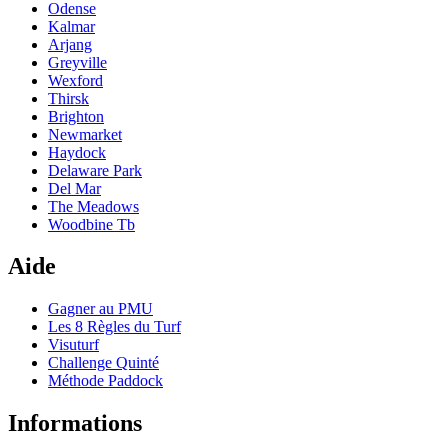
Odense
Kalmar
Arjang
Greyville
Wexford
Thirsk
Brighton
Newmarket
Haydock
Delaware Park
Del Mar
The Meadows
Woodbine Tb
Aide
Gagner au PMU
Les 8 Règles du Turf
Visuturf
Challenge Quinté
Méthode Paddock
Informations