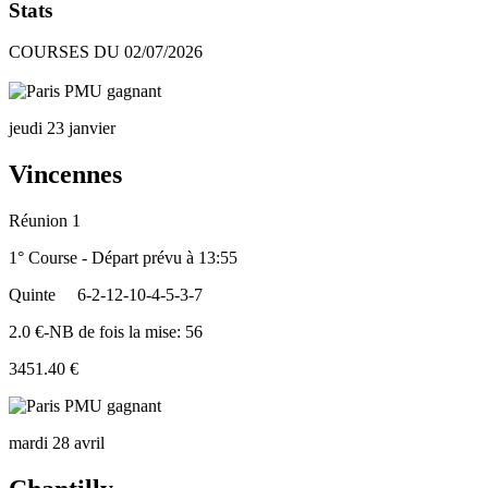
Stats
COURSES DU 02/07/2026
jeudi 23 janvier
Vincennes
Réunion 1
1° Course - Départ prévu à 13:55
Quinte
6-2-12-10-4-5-3-7
2.0 €-NB de fois la mise: 56
3451.40 €
mardi 28 avril