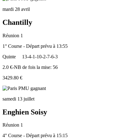
mardi 28 avril
Chantilly
Réunion 1
1° Course - Départ prévu à 13:55
Quinte
13-4-1-10-2-7-6-3
2.0 €-NB de fois la mise: 56
3429.80 €
samedi 13 juillet
Enghien Soisy
Réunion 1
4° Course - Départ prévu à 15:15