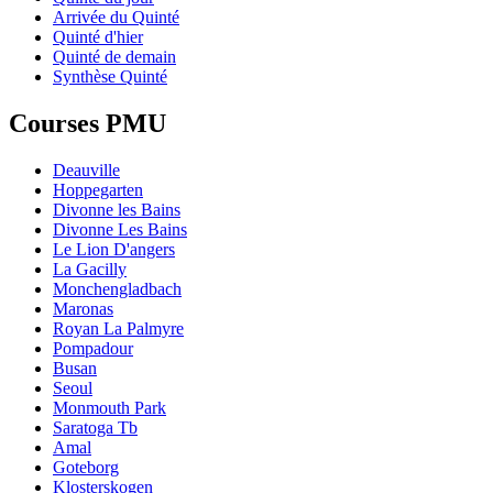
Arrivée du Quinté
Quinté d'hier
Quinté de demain
Synthèse Quinté
Courses PMU
Deauville
Hoppegarten
Divonne les Bains
Divonne Les Bains
Le Lion D'angers
La Gacilly
Monchengladbach
Maronas
Royan La Palmyre
Pompadour
Busan
Seoul
Monmouth Park
Saratoga Tb
Amal
Goteborg
Klosterskogen