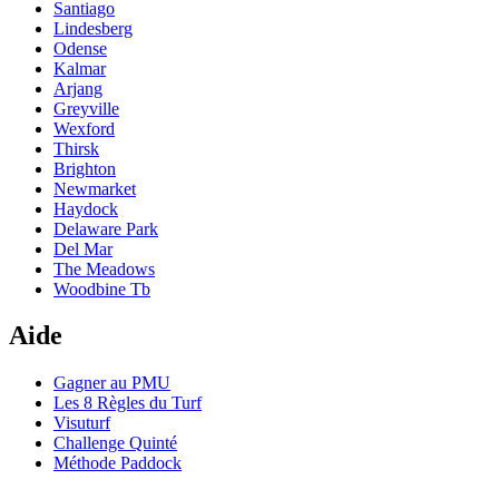
Santiago
Lindesberg
Odense
Kalmar
Arjang
Greyville
Wexford
Thirsk
Brighton
Newmarket
Haydock
Delaware Park
Del Mar
The Meadows
Woodbine Tb
Aide
Gagner au PMU
Les 8 Règles du Turf
Visuturf
Challenge Quinté
Méthode Paddock