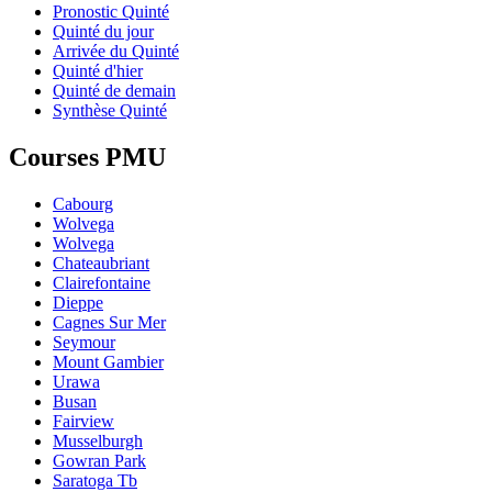
Pronostic Quinté
Quinté du jour
Arrivée du Quinté
Quinté d'hier
Quinté de demain
Synthèse Quinté
Courses PMU
Cabourg
Wolvega
Wolvega
Chateaubriant
Clairefontaine
Dieppe
Cagnes Sur Mer
Seymour
Mount Gambier
Urawa
Busan
Fairview
Musselburgh
Gowran Park
Saratoga Tb