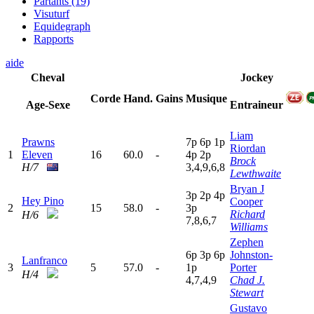
Partants (19)
Visuturf
Equidegraph
Rapports
aide
Cheval
Jockey
Corde
Hand.
Gains
Musique
Age-Sexe
Entraineur
Liam
Prawns
7
p
6
p
1
p
Riordan
1
Eleven
16
60.0
-
4
p
2
p
Brock
H/7
3,4,9,6,8
Lewthwaite
Bryan J
3
p
2
p
4
p
Hey Pino
Cooper
2
15
58.0
-
3
p
Richard
H/6
7,8,6,7
Williams
Zephen
6
p
3
p
6
p
Johnston-
Lanfranco
3
5
57.0
-
1
p
Porter
H/4
4,7,4,9
Chad J.
Stewart
Gustavo