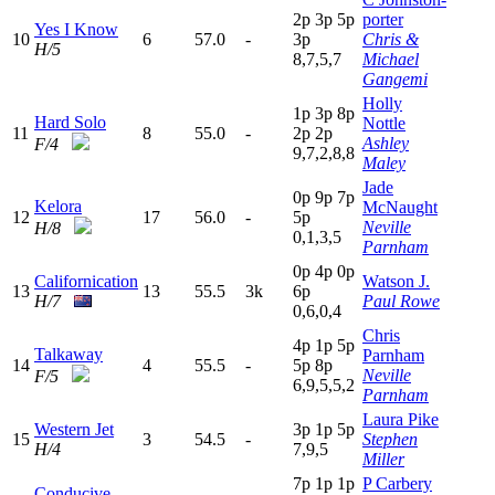
2
p
3
p
5
p
porter
Yes I Know
10
6
57.0
-
3
p
Chris &
H/5
8,7,5,7
Michael
Gangemi
Holly
1
p
3
p
8
p
Hard Solo
Nottle
11
8
55.0
-
2
p
2
p
Ashley
F/4
9,7,2,8,8
Maley
Jade
0
p
9
p
7
p
Kelora
McNaught
12
17
56.0
-
5
p
Neville
H/8
0,1,3,5
Parnham
0
p
4
p
0
p
Californication
Watson J.
13
13
55.5
3k
6
p
H/7
Paul Rowe
0,6,0,4
Chris
4
p
1
p
5
p
Talkaway
Parnham
14
4
55.5
-
5
p
8
p
Neville
F/5
6,9,5,5,2
Parnham
Laura Pike
Western Jet
3
p
1
p
5
p
15
3
54.5
-
Stephen
H/4
7,9,5
Miller
7
p
1
p
1
p
P Carbery
Conducive