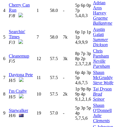
Adrian
Cherry Can
5
p
6
p
0
p
Aros
Run
4
1
58.0
-
7
p
Harvey
5,4,0,3
F/8
Graeme
Ballantyne
Austin
Searchin'
6
p
1
p
1
p
Galati
Times
5
7
58.0
7k
1
p
Summer
4,9,9,9
F/3
Dickson
Chris
8
p
7
p
3
p
Cleanemup
Parnham
6
12
57.5
3k
8
p
2
p
F/5
Neville
2,3,7,2,8
Parnham
6
p
4
p
3
p
Shaun
Daytona Pete
7
11
57.5
-
5
p
McGruddy
H/5
4,6,7,5
Steve Wolfe
1
p
9
p
8
p
Taj Dyson
I'm Crafty
8
10
57.5
2k
9
p
4
p
Brad
H/5
9,1,2,1,6
Seinor
Shaun
5
p
3
p
5
p
Starwalker
O'Donnell
9
19
57.0
-
4
p
H/6
Julie
5,7,5,6
Clements
C Johnston-