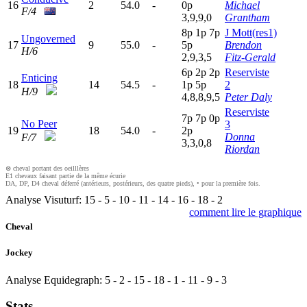
16
2
54.0
-
0
p
Michael
F/4
3,9,9,0
Grantham
8
p
1
p
7
p
J Mott(res1)
Ungoverned
17
9
55.0
-
5
p
Brendon
H/6
2,9,3,5
Fitz-Gerald
6
p
2
p
2
p
Reserviste
Enticing
18
14
54.5
-
1
p
5
p
2
H/9
4,8,8,9,5
Peter Daly
Reserviste
7
p
7
p
0
p
No Peer
3
19
18
54.0
-
2
p
Donna
F/7
3,3,0,8
Riordan
⊗ cheval portant des oeilllères
E1 chevaux faisant partie de la même écurie
DA, DP, D4 cheval déferré (antérieurs, postérieurs, des quatre pieds), • pour la première fois.
Analyse Visuturf:
15
-
5
-
10
-
11
-
14
-
16
-
18
-
2
comment lire le graphique
Cheval
Jockey
Analyse Equidegraph:
5
-
2
-
15
-
18
-
1
-
11
-
9
-
3
Stats