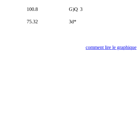
100.8
G)Q
3
75.32
3d*
comment lire le graphique