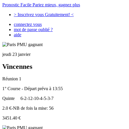
Pronostic Facile
Pariez mieux, gagnez plus
> Inscrivez vous Gratuitement! <
connectez vous
mot de passe oublié ?
aide
jeudi 23 janvier
Vincennes
Réunion 1
1° Course - Départ prévu à 13:55
Quinte
6-2-12-10-4-5-3-7
2.0 €-NB de fois la mise: 56
3451.40 €