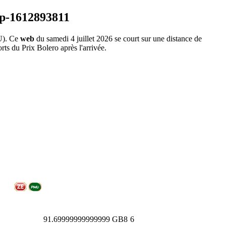
U). Ce
web
du samedi 4 juillet 2026 se court sur une distance de
rts du Prix Bolero après l'arrivée.
91.69999999999999
GB8
6