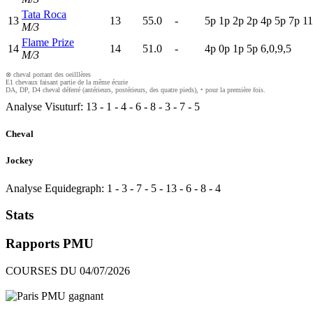
Tata Roca
13
13
55.0
-
5
p
1
p
2
p
2
p
4
p
5
p
7
p
1
M/3
Flame Prize
14
14
51.0
-
4
p
0
p
1
p
5
p
6,0,9,5
M/3
⊗ cheval portant des oeilllères
E1 chevaux faisant partie de la même écurie
DA, DP, D4 cheval déferré (antérieurs, postérieurs, des quatre pieds), • pour la première fois.
Analyse Visuturf:
13
-
1
-
4
-
6
-
8
-
3
-
7
-
5
Cheval
Jockey
Analyse Equidegraph:
1
-
3
-
7
-
5
-
13
-
6
-
8
-
4
Stats
Rapports PMU
COURSES DU 04/07/2026