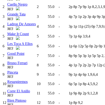
Cuello Negro
2
2
55.0
-
2
p
8
p
7
p
9
p
1
p
8,2,3,1,
M/3
Grande Tata
3
3
55.0
-
4
p
7
p
1
p
2
p
3
p
4
p
9
p
3
M/3
Ladron De Amores
4
4
55.0
-
3
p
1
p
11p
(25)
0
p
7,9,9,
M/3
Make It Count
5
5
55.0
-
7
p
1
p
6
p
3,9,4
M/3
Les Toca A Ellos
6
6
55.0
-
1
p
6
p
12p
5
p
0
p
2
p
0
p
M/3
Good Point
7
7
55.0
-
8
p
9
p
5
p
3
p
1
p
5
p
5
p
2,
M/3
Bruno Ferrari
8
8
55.0
-
4
p
1
p
7
p
2
p
2
p
7
p
12p
(
M/3
Pinceta
9
9
55.0
-
9
p
1
p
4
p
6
p
1,9,6,4
M/3
Resurgiremos
10
10
55.0
-
6
p
5
p
1
p
8
p
4,5,9,2
M/3
Corre El Anillo
11
11
55.0
-
1
p
9
p
8
p
2
p
9,1,2,8
M/3
Bien Pintoso
12
12
55.0
-
1
p
8
p
9,2
M/3