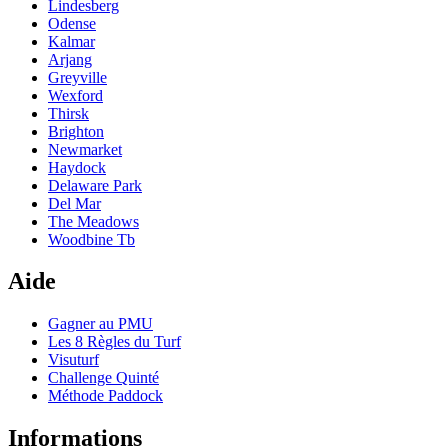
Lindesberg
Odense
Kalmar
Arjang
Greyville
Wexford
Thirsk
Brighton
Newmarket
Haydock
Delaware Park
Del Mar
The Meadows
Woodbine Tb
Aide
Gagner au PMU
Les 8 Règles du Turf
Visuturf
Challenge Quinté
Méthode Paddock
Informations