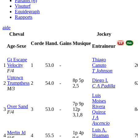
Partants (6)
Visuturf
Equidegraph
Rapports
aide
Cheval
Jockey
Corde
Hand.
Gains
Musique
Age-Sexe
Entraineur
Gt Escape
Thiago
1
Velocity
1
53.0
-
Canuto
2
F/4
T Johnson
Uptown
8
p
5
p
Diego I.
2
Trumpthess
2
54.0
-
6
2,5
C A Padilla
M/3
Luis
Moises
7
p
9
p
Over Sand
Rivera
3
3
53.0
-
12p
8
F/4
Quiroz
3,1,8
J A
Ascencio
Luis A.
Merlin Jd
1
p
4
p
4
4
55.5
-
Huaman
7