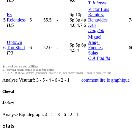
H/5
9,6
T Johnson
Victor Luis
Rv
6
p
10p
Ramirez
5
Relentless
5
55.5
-
6
p
3
p
4
p
Benavides
7
H/5
4,0,4,7,6
Ken
Danyluk
Miguel
Uptown
Angel
6
p
5
p
6
p
6
Top Shelf
6
52.0
-
Fuentes
6
4,5,4
F/3
Salas
C A Padilla
⊗ cheval portant des oeilllères
E1 chevaux faisant partie de la même écurie
DA, DP, D4 cheval déferré (antérieurs, postérieurs, des quatre pieds), • pour la première fois.
Analyse Visuturf:
3
-
5
-
4
-
6
-
2
-
1
comment lire le graphique
Cheval
Jockey
Analyse Equidegraph:
4
-
5
-
3
-
6
-
2
-
1
Stats