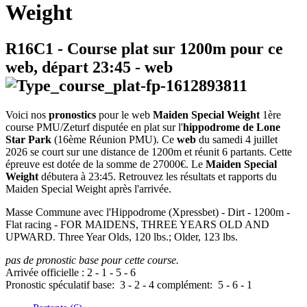
Weight
R16C1
- Course plat sur 1200m pour ce
web, départ
23:45
-
web
Voici nos
pronostics
pour le web
Maiden Special Weight
1ère
course PMU/Zeturf disputée en plat sur l'
hippodrome de Lone
Star Park
(16ème Réunion PMU). Ce
web
du samedi 4 juillet
2026 se court sur une distance de 1200m et réunit 6 partants. Cette
épreuve est dotée de la somme de 27000€. Le
Maiden Special
Weight
débutera à 23:45. Retrouvez les résultats et rapports du
Maiden Special Weight après l'arrivée.
Masse Commune avec l'Hippodrome (Xpressbet) - Dirt - 1200m -
Flat racing - FOR MAIDENS, THREE YEARS OLD AND
UPWARD. Three Year Olds, 120 lbs.; Older, 123 lbs.
pas de pronostic base pour cette course.
Arrivée officielle :
2
-
1
-
5
-
6
Pronostic spéculatif
base:
3
-
2
-
4
complément:
5
-
6
-
1