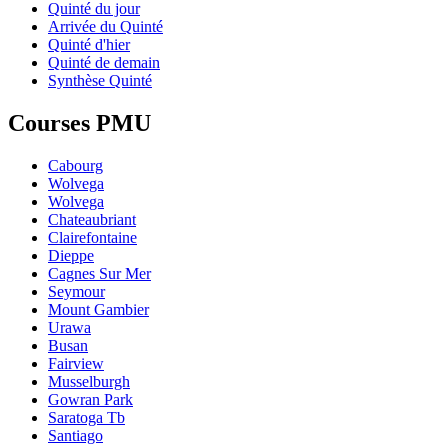
Quinté du jour
Arrivée du Quinté
Quinté d'hier
Quinté de demain
Synthèse Quinté
Courses PMU
Cabourg
Wolvega
Wolvega
Chateaubriant
Clairefontaine
Dieppe
Cagnes Sur Mer
Seymour
Mount Gambier
Urawa
Busan
Fairview
Musselburgh
Gowran Park
Saratoga Tb
Santiago