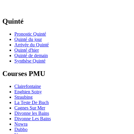
Quinté
Pronostic Quinté
Quinté du jour
Arrivée du Quinté
Quinté d'hier
Quinté de demain
Synthèse Quinté
Courses PMU
Clairefontaine
Enghien Soisy
Straubing
La Teste De Buch
Cagnes Sur Mer
Divonne les Bains
Divonne Les Bains
Nowra
Dubbo