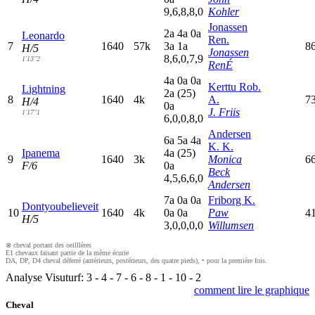
9,6,8,8,0
Kohler
Jonassen
2
a
4
a
0
a
Leonardo
Ren.
7
1640
57k
3
a
1
a
8
H/5
Jonassen
8,6,0,7,9
1'13"2
RenÉ
4
a
0
a
0
a
Kerttu Rob.
Lightning
2
a
(25)
8
1640
4k
A.
7
H/4
0
a
J. Friis
1'17"1
6,0,0,8,0
Andersen
6
a
5
a
4
a
K. K.
Ipanema
4
a
(25)
9
1640
3k
Monica
6
F/6
0
a
Beck
4,5,6,6,0
Andersen
7
a
0
a
0
a
Friborg K.
Dontyoubelieveit
10
1640
4k
0
a
0
a
Paw
4
H/5
3,0,0,0,0
Willumsen
⊗ cheval portant des oeilllères
E1 chevaux faisant partie de la même écurie
DA, DP, D4 cheval déferré (antérieurs, postérieurs, des quatre pieds), • pour la première fois.
Analyse Visuturf:
3
-
4
-
7
-
6
-
8
-
1
-
10
-
2
comment lire le graphique
Cheval