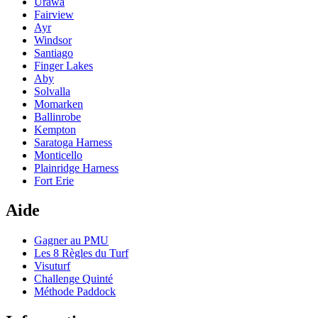
Urawa
Fairview
Ayr
Windsor
Santiago
Finger Lakes
Aby
Solvalla
Momarken
Ballinrobe
Kempton
Saratoga Harness
Monticello
Plainridge Harness
Fort Erie
Aide
Gagner au PMU
Les 8 Règles du Turf
Visuturf
Challenge Quinté
Méthode Paddock