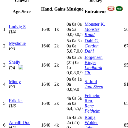
Cheval
Jockey
Hand.
Gains
Musique
Age-Sexe
Entraineur
0
a
0
a
0
a
Monster K.
Ludvig S
1
1640
1k
0
a
5
a
Monster
5
H/4
0,0,0,0,5
Knud
5
a
0
a
3
a
Dahl G.
Mystique
2
1640
2k
0
a
0
a
Gordon
6
F/3
5,0,7,0,0
Dahl
0
a
0
a
2
a
Jorgensen
Shelly
(25)
0
a
Birger
3
1640
2k
9
1
a
Lindhardt
F/4
0,0,8,0,9
Ch.
0
a
0
a
1
a
Mindy
S. Juul
4
1640
2k
0
a
9
F/3
Juul Steen
0,0,9,0
Feltheim
4
a
6
a
5
a
Erik Jet
Ren.
5
1640
2k
5
a
0
a
65
H/6
Rene
6,4,5,5,0
Feltheim
1
a
4
a
2
a
Ronja
Amalfi Doc
2
a
(25)
Wohler
6
1640
4k
8
H/4
0
a
John