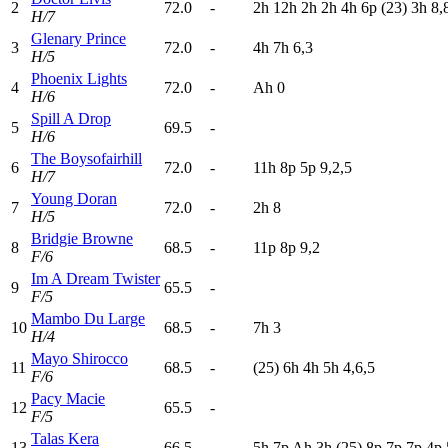
2
72.0
-
2
h
12h
2
h
2
h
4
h
6
p
(23)
3
h
8,
H/7
Glenary Prince
3
72.0
-
4
h
7
h
6,3
H/5
Phoenix Lights
4
72.0
-
A
h
0
H/6
Spill A Drop
5
69.5
-
H/6
The Boysofairhill
6
72.0
-
11h
8
p
5
p
9,2,5
H/7
Young Doran
7
72.0
-
2
h
8
H/5
Bridgie Browne
8
68.5
-
11p
8
p
9,2
F/6
Im A Dream Twister
9
65.5
-
F/5
Mambo Du Large
10
68.5
-
7
h
3
H/4
Mayo Shirocco
11
68.5
-
(25)
6
h
4
h
5
h
4,6,5
F/6
Pacy Macie
12
65.5
-
F/5
Talas Kera
13
66.5
-
5
h
7
p
A
h
3
h
(25)
8
p
7
p
7
p
4
p