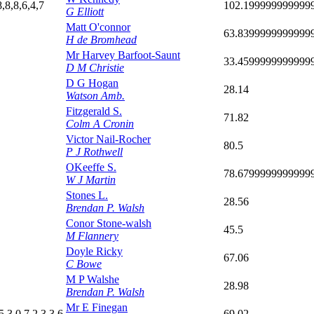
8,8,8,6,4,7
102.199999999999
G Elliott
Matt O'connor
63.8399999999999
H de Bromhead
Mr Harvey Barfoot-Saunt
33.4599999999999
D M Christie
D G Hogan
28.14
Watson Amb.
Fitzgerald S.
71.82
Colm A Cronin
Victor Nail-Rocher
80.5
P J Rothwell
OKeeffe S.
78.6799999999999
W J Martin
Stones L.
28.56
Brendan P. Walsh
Conor Stone-walsh
45.5
M Flannery
Doyle Ricky
67.06
C Bowe
M P Walshe
28.98
Brendan P. Walsh
Mr E Finegan
5,3,0,7,2,3,3,6
69.02