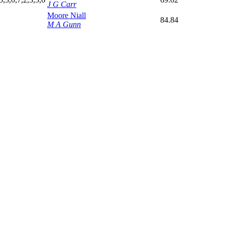
J G Carr
Moore Niall
84.84
M A Gunn