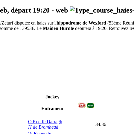
web, départ
19:20
-
web
turf disputée en haies sur l'
hippodrome de Wexford
(53ème Réun
 la somme de 13953€. Le
Maiden Hurdle
débutera à 19:20. Retrouvez les 
Jockey
Entraineur
O'Keeffe Darragh
34.86
H de Bromhead
W Kennedy