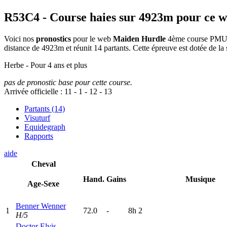
R53C4
- Course haies sur 4923m pour ce 
Voici nos
pronostics
pour le web
Maiden Hurdle
4ème course PMU/Ze
distance de 4923m et réunit 14 partants. Cette épreuve est dotée de
Herbe - Pour 4 ans et plus
pas de pronostic base pour cette course.
Arrivée officielle :
11
-
1
-
12
-
13
Partants (14)
Visuturf
Equidegraph
Rapports
aide
Cheval
Hand.
Gains
Musique
Age-Sexe
Benner Wenner
1
72.0
-
8
h
2
H/5
Doctor Elvis