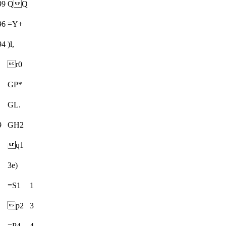
99
QQ
96
=Y+
94
)l,
r0
GP*
GL.
9
GH2
q1
3e)
=S1
1
p2
3
=P4
4