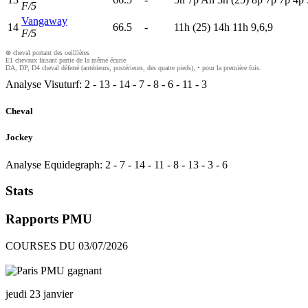
F/5
Vangaway
14
66.5
-
11h
(25)
14h
11h
9,6,9
F/5
⊗ cheval portant des oeilllères
E1 chevaux faisant partie de la même écurie
DA, DP, D4 cheval déferré (antérieurs, postérieurs, des quatre pieds), • pour la première fois.
Analyse Visuturf:
2
-
13
-
14
-
7
-
8
-
6
-
11
-
3
Cheval
Jockey
Analyse Equidegraph:
2
-
7
-
14
-
11
-
8
-
13
-
3
-
6
Stats
Rapports PMU
COURSES DU 03/07/2026
jeudi 23 janvier