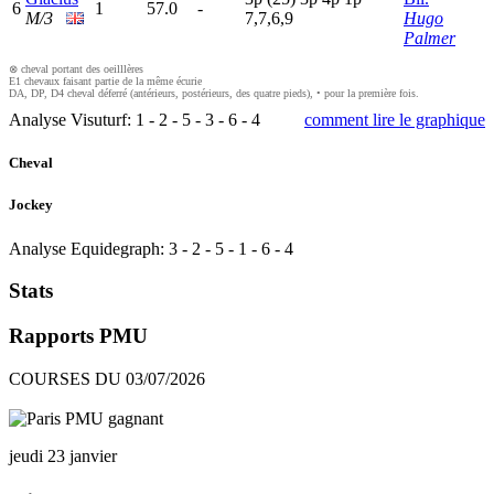
6
1
57.0
-
M/3
7,7,6,9
Hugo
Palmer
⊗ cheval portant des oeilllères
E1 chevaux faisant partie de la même écurie
DA, DP, D4 cheval déferré (antérieurs, postérieurs, des quatre pieds), • pour la première fois.
Analyse Visuturf:
1
-
2
-
5
-
3
-
6
-
4
comment lire le graphique
Cheval
Jockey
Analyse Equidegraph:
3
-
2
-
5
-
1
-
6
-
4
Stats
Rapports PMU
COURSES DU 03/07/2026
jeudi 23 janvier