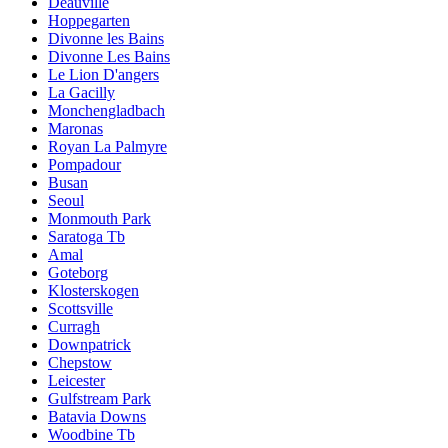
Deauville
Hoppegarten
Divonne les Bains
Divonne Les Bains
Le Lion D'angers
La Gacilly
Monchengladbach
Maronas
Royan La Palmyre
Pompadour
Busan
Seoul
Monmouth Park
Saratoga Tb
Amal
Goteborg
Klosterskogen
Scottsville
Curragh
Downpatrick
Chepstow
Leicester
Gulfstream Park
Batavia Downs
Woodbine Tb