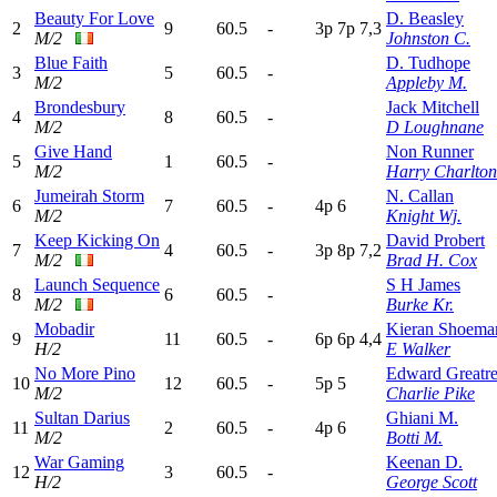
Beauty For Love
D. Beasley
2
9
60.5
-
3
p
7
p
7,3
M/2
Johnston C.
Blue Faith
D. Tudhope
3
5
60.5
-
M/2
Appleby M.
Brondesbury
Jack Mitchell
4
8
60.5
-
M/2
D Loughnane
Give Hand
Non Runner
5
1
60.5
-
M/2
Harry Charlton
Jumeirah Storm
N. Callan
6
7
60.5
-
4
p
6
M/2
Knight Wj.
Keep Kicking On
David Probert
7
4
60.5
-
3
p
8
p
7,2
M/2
Brad H. Cox
Launch Sequence
S H James
8
6
60.5
-
M/2
Burke Kr.
Mobadir
Kieran Shoema
9
11
60.5
-
6
p
6
p
4,4
H/2
E Walker
No More Pino
Edward Greatr
10
12
60.5
-
5
p
5
M/2
Charlie Pike
Sultan Darius
Ghiani M.
11
2
60.5
-
4
p
6
M/2
Botti M.
War Gaming
Keenan D.
12
3
60.5
-
H/2
George Scott