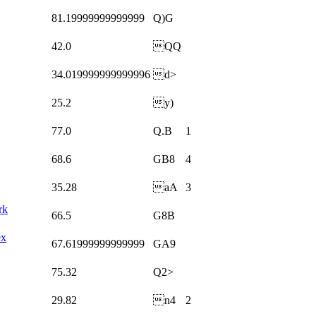
81.19999999999999
Q)G
42.0
QQ
34.019999999999996
d>
25.2
y)
77.0
Q.B
1
68.6
GB8
4
35.28
aA
3
rk
66.5
G8B
ex
67.61999999999999
GA9
75.32
Q2>
29.82
n4
2