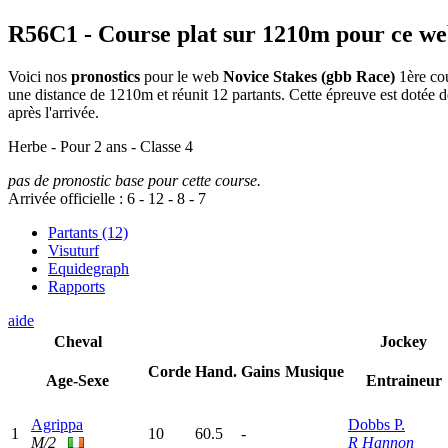
R56C1
- Course plat sur 1210m pour ce w
Voici nos
pronostics
pour le web
Novice Stakes (gbb Race)
1ère cou
une distance de 1210m et réunit 12 partants. Cette épreuve est doté
après l'arrivée.
Herbe - Pour 2 ans - Classe 4
pas de pronostic base pour cette course.
Arrivée officielle :
6
-
12
-
8
-
7
Partants (12)
Visuturf
Equidegraph
Rapports
aide
Cheval
Jockey
Corde
Hand.
Gains
Musique
Age-Sexe
Entraineur
Agrippa
Dobbs P.
1
10
60.5
-
M/2
R Hannon