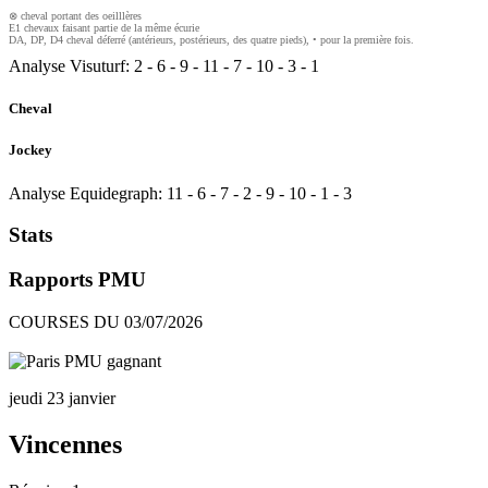
⊗ cheval portant des oeilllères
E1 chevaux faisant partie de la même écurie
DA, DP, D4 cheval déferré (antérieurs, postérieurs, des quatre pieds), • pour la première fois.
Analyse Visuturf:
2
-
6
-
9
-
11
-
7
-
10
-
3
-
1
Cheval
Jockey
Analyse Equidegraph:
11
-
6
-
7
-
2
-
9
-
10
-
1
-
3
Stats
Rapports PMU
COURSES DU 03/07/2026
jeudi 23 janvier
Vincennes