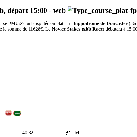
eb, départ
15:00
-
web
rse PMU/Zeturf disputée en plat sur l'
hippodrome de Doncaster
(56
e de la somme de 11628€. Le
Novice Stakes (gbb Race)
débutera à 15:00
40.32
UM