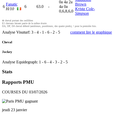
0
a
4
a
2
a
Fanatic
Brown
6
6
63.0
-
4
a
0
a
H/10
Krista Cole-
0,6,8,6,0
Simpson
⊗ cheval portant des oeilllères
E1 chevaux faisant partie de la même écurie
DA, DP, D4 cheval déferré (antérieurs, postérieurs, des quatre pieds), • pour la première fois.
Analyse Visuturf:
3
-
4
-
1
-
6
-
2
-
5
comment lire le graphique
Cheval
Jockey
Analyse Equidegraph:
1
-
6
-
4
-
3
-
2
-
5
Stats
Rapports PMU
COURSES DU 03/07/2026
jeudi 23 janvier