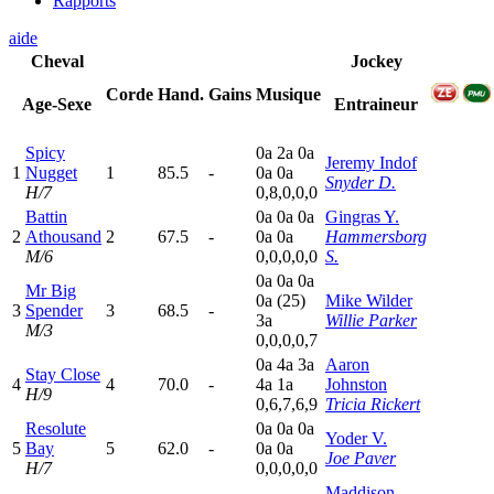
Rapports
aide
Cheval
Jockey
Corde
Hand.
Gains
Musique
Age-Sexe
Entraineur
Spicy
0
a
2
a
0
a
Jeremy Indof
1
Nugget
1
85.5
-
0
a
0
a
Snyder D.
H/7
0,8,0,0,0
Battin
0
a
0
a
0
a
Gingras Y.
2
Athousand
2
67.5
-
0
a
0
a
Hammersborg
M/6
0,0,0,0,0
S.
0
a
0
a
0
a
Mr Big
0
a
(25)
Mike Wilder
3
Spender
3
68.5
-
3
a
Willie Parker
M/3
0,0,0,0,7
0
a
4
a
3
a
Aaron
Stay Close
4
4
70.0
-
4
a
1
a
Johnston
H/9
0,6,7,6,9
Tricia Rickert
Resolute
0
a
0
a
0
a
Yoder V.
5
Bay
5
62.0
-
0
a
0
a
Joe Paver
H/7
0,0,0,0,0
Maddison