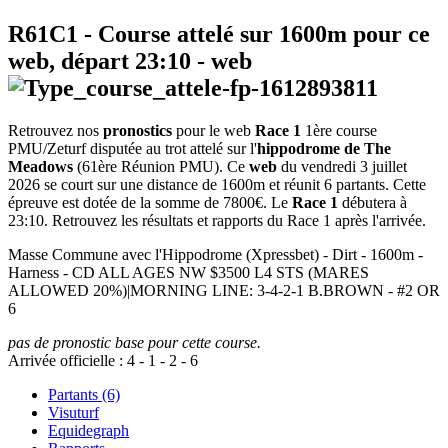
R61C1
- Course attelé sur 1600m pour ce
web, départ
23:10
-
web
Retrouvez nos
pronostics
pour le web
Race 1
1ère course
PMU/Zeturf disputée au trot attelé sur l'
hippodrome de The
Meadows
(61ère Réunion PMU). Ce
web
du vendredi 3 juillet
2026 se court sur une distance de 1600m et réunit 6 partants. Cette
épreuve est dotée de la somme de 7800€. Le
Race 1
débutera à
23:10. Retrouvez les résultats et rapports du Race 1 après l'arrivée.
Masse Commune avec l'Hippodrome (Xpressbet) - Dirt - 1600m -
Harness - CD ALL AGES NW $3500 L4 STS (MARES
ALLOWED 20%)|MORNING LINE: 3-4-2-1 B.BROWN - #2 OR
6
pas de pronostic base pour cette course.
Arrivée officielle :
4
-
1
-
2
-
6
Partants (6)
Visuturf
Equidegraph