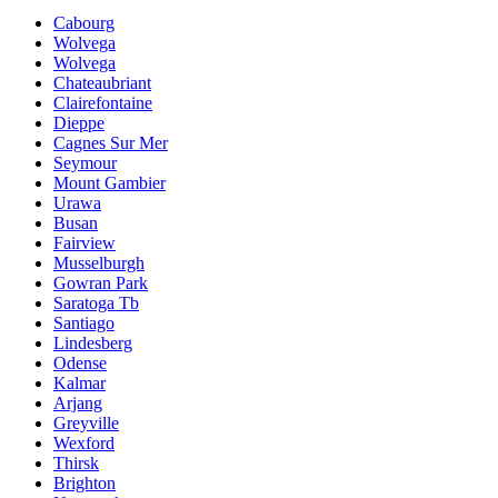
Cabourg
Wolvega
Wolvega
Chateaubriant
Clairefontaine
Dieppe
Cagnes Sur Mer
Seymour
Mount Gambier
Urawa
Busan
Fairview
Musselburgh
Gowran Park
Saratoga Tb
Santiago
Lindesberg
Odense
Kalmar
Arjang
Greyville
Wexford
Thirsk
Brighton