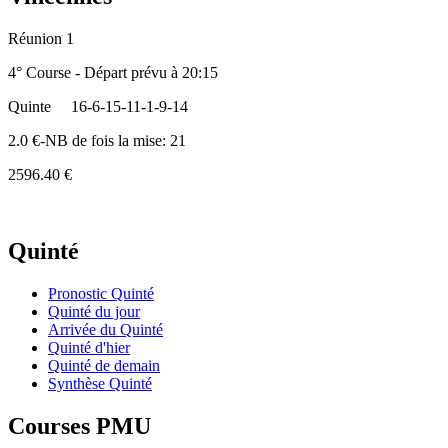
Réunion 1
4° Course - Départ prévu à 20:15
Quinte
16-6-15-11-1-9-14
2.0 €-NB de fois la mise: 21
2596.40 €
Quinté
Pronostic Quinté
Quinté du jour
Arrivée du Quinté
Quinté d'hier
Quinté de demain
Synthèse Quinté
Courses PMU