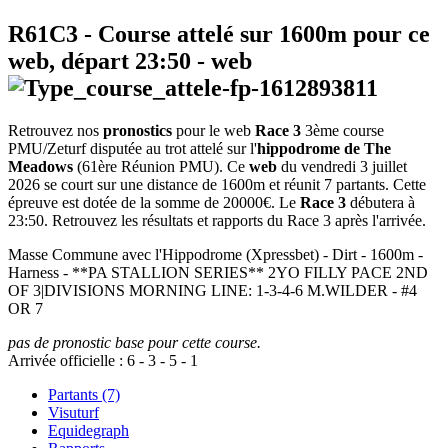
R61C3
- Course attelé sur 1600m pour ce
web, départ
23:50
-
web
Retrouvez nos
pronostics
pour le web
Race 3
3ème course
PMU/Zeturf disputée au trot attelé sur l'
hippodrome de The
Meadows
(61ère Réunion PMU). Ce
web
du vendredi 3 juillet
2026 se court sur une distance de 1600m et réunit 7 partants. Cette
épreuve est dotée de la somme de 20000€. Le
Race 3
débutera à
23:50. Retrouvez les résultats et rapports du Race 3 après l'arrivée.
Masse Commune avec l'Hippodrome (Xpressbet) - Dirt - 1600m -
Harness - **PA STALLION SERIES** 2YO FILLY PACE 2ND
OF 3|DIVISIONS MORNING LINE: 1-3-4-6 M.WILDER - #4
OR 7
pas de pronostic base pour cette course.
Arrivée officielle :
6
-
3
-
5
-
1
Partants (7)
Visuturf
Equidegraph