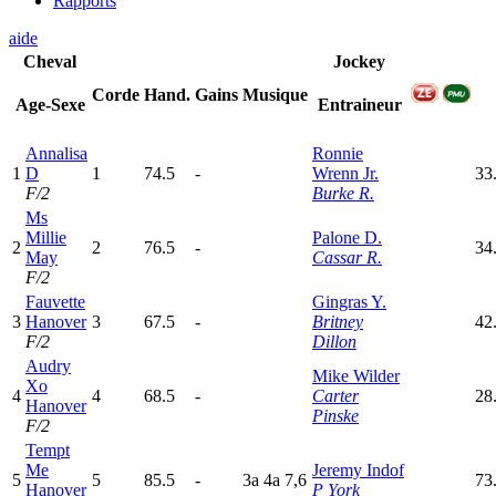
Rapports
aide
Cheval
Jockey
Corde
Hand.
Gains
Musique
Age-Sexe
Entraineur
Annalisa
Ronnie
1
D
1
74.5
-
Wrenn Jr.
33
F/2
Burke R.
Ms
Millie
Palone D.
2
2
76.5
-
34
May
Cassar R.
F/2
Fauvette
Gingras Y.
3
Hanover
3
67.5
-
Britney
42
F/2
Dillon
Audry
Mike Wilder
Xo
4
4
68.5
-
Carter
28
Hanover
Pinske
F/2
Tempt
Me
Jeremy Indof
5
5
85.5
-
3
a
4
a
7,6
73
Hanover
P York