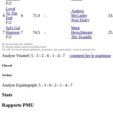
F/2
Loyal
Andrew
To The
6
6
71.0
-
McCarthy
33
End
Noel Daley
F/2
Sal's Gal
Mark
7
Hanover
7
74.5
-
Herschberger
25
F/2
Tim Twaddle
⊗ cheval portant des oeilllères
E1 chevaux faisant partie de la même écurie
DA, DP, D4 cheval déferré (antérieurs, postérieurs, des quatre pieds), • pour la première fois.
Analyse Visuturf:
5
-
3
-
2
-
6
-
1
-
4
-
7
comment lire le graphique
Cheval
Jockey
Analyse Equidegraph:
5
-
3
-
6
-
2
-
1
-
4
-
7
Stats
Rapports PMU