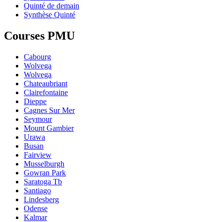
Quinté de demain
Synthèse Quinté
Courses PMU
Cabourg
Wolvega
Wolvega
Chateaubriant
Clairefontaine
Dieppe
Cagnes Sur Mer
Seymour
Mount Gambier
Urawa
Busan
Fairview
Musselburgh
Gowran Park
Saratoga Tb
Santiago
Lindesberg
Odense
Kalmar